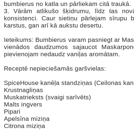
bumbierus no katla un pārliekam citā traukā.
3.
Vārām atlikušo šķidrumu, līdz tas nov
konsistenci. Caur sietiņu pārlejam sīrupu
karstus, gan arī kā aukstu desertu.
Ieteikums: Bumbierus varam pasniegt ar Ma
vienādos daudzumos sajaucot Maskarpon
pievienojam nedaudz vaniļas aromātam.
Receptē nepieciešamās garšvielas:
SpiceHouse kanēļa standziņas (Ceilonas kanē
Krustnagliņas
Muskatrieksts (svaigi sarīvēts)
Malts ingvers
Pipari
Apelsīna miziņa
Citrona miziņa