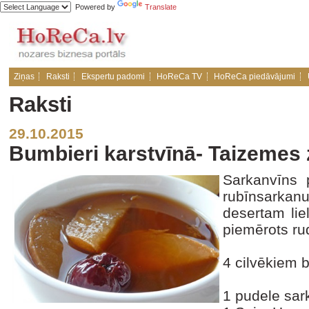
Powered by
Translate
Ziņas
Raksti
Ekspertu padomi
HoReCa TV
HoReCa piedāvājumi
Raksti
29.10.2015
Bumbieri karstvīnā- Taizemes 
Sarkanvīns p
rubīnsarka
desertam liel
piemērots ru
4 cilvēkiem 
1 pudele sar