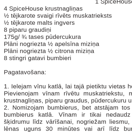
1 SpiceHous
4 SpiceHouse krustnagliņas
½ tējkarote svaigi rīvēts muskatrieksts
½ tējkarote malts ingvers
8 piparu graudiņi
175g/ ¾ tases pūdercukura
Plāni nogriezta ½ apelsīna miziņa
Plāni nogriezta ½ citrona miziņa
8 stingri gatavi bumbieri
Pagatavošana:
1.
Ielejam vīnu katlā, lai tajā pietiktu vietas
Pievienojam vīnam rīvētu muskatriekstu, m
krustnagliņas, piparu graudus, pūdercukuru u
2.
Nomizojam bumbierus, bet atstājam tos
bumbierus katlā. Vīnam ir tikai nedaudz
šķidrumu līdz vārīšanai, nogriežam liesmu,
lēnas uguns 30 minūtes vai arī līdz bum