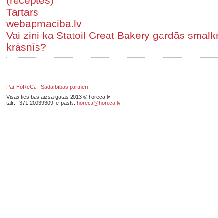
(receptes)
Tartars
webapmaciba.lv
Vai zini ka Statoil Great Bakery gardās smal
krāsnīs?
Par HoReCa
Sadarbības partneri
Visas tiesības aizsargātas 2013 © horeca.lv
tālr: +371 20039309; e-pasts:
horeca@horeca.lv