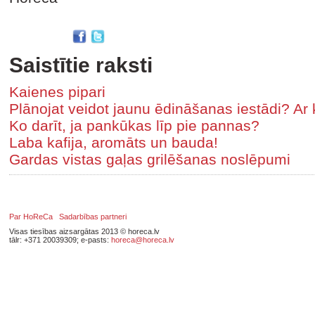
Saistītie raksti
Kaienes pipari
Plānojat veidot jaunu ēdināšanas iestādi? Ar 
Ko darīt, ja pankūkas līp pie pannas?
Laba kafija, aromāts un bauda!
Gardas vistas gaļas grilēšanas noslēpumi
Par HoReCa
Sadarbības partneri
Visas tiesības aizsargātas 2013 © horeca.lv
tālr: +371 20039309; e-pasts:
horeca@horeca.lv