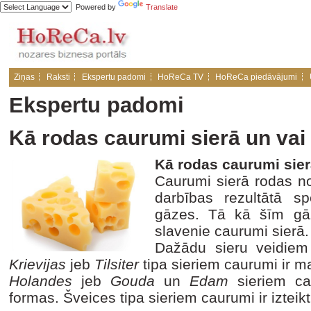
Powered by
Translate
Ziņas
Raksti
Ekspertu padomi
HoReCa TV
HoReCa piedāvājumi
Ekspertu padomi
Kā rodas caurumi sierā un vai
Kā rodas caurumi sie
Caurumi sierā rodas no
darbības rezultātā sp
gāzes. Tā kā šīm gā
slavenie caurumi sierā.
Dažādu sieru veidiem 
Krievijas
jeb
Tilsiter
tipa sieriem caurumi ir m
Holandes
jeb
Gouda
un
Edam
sieriem ca
formas. Šveices tipa sieriem caurumi ir izteikti