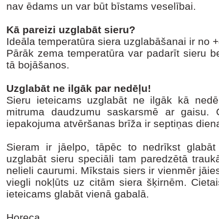
nav ēdams un var būt bīstams veselībai.
Kā pareizi uzglabāt sieru?
Ideāla temperatūra siera uzglabāšanai ir no 
Pārāk zema temperatūra var padarīt sieru be
tā bojāšanos.
Uzglabāt ne ilgāk par nedēļu!
Sieru ieteicams uzglabāt ne ilgāk kā nedēļ
mitruma daudzumu saskarsmē ar gaisu. Op
iepakojuma atvēršanas brīža ir septiņas dien
Sieram ir jāelpo, tāpēc to nedrīkst glab
uzglabāt sieru speciāli tam paredzētā traukā, 
nelieli caurumi. Mīkstais siers ir vienmēr jāie
viegli nokļūts uz citām siera šķirnēm. Cietai
ieteicams glabāt vienā gabalā.
Horeca