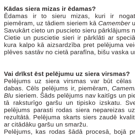
Kādas siera mizas ir ēdamas?
Ēdamas ir to sieru mizas, kuri ir nogata
piemēram, uz tādiem sieriem kā
Camember
Savukārt cieto un puscieto sieru pārklājums
Cietie un puscietie sieri ir pārklāti ar speci
kura kalpo kā aizsardzība pret pelējuma ve
plēves sastāv no cietā parafīna, bišu vaska
Vai drīkst ēst pelējumu uz siera virsmas?
Pelējums uz siera virsmas var būt cēlas
dabas. Cēls pelējums ir, piemēram,
Camemb
Blu
sieriem. Šāds pelējums nav kaitīgs un pi
tā raksturīgo garšu un tipisko izskatu. S
pelējums parasti rodas siera nepareizas u
rezultātā. Pelējuma skarts siers zaudē kvalitā
ar citādāku garšu un smaržu.
Pelējums, kas rodas šādā procesā, bojā pr