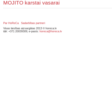
MOJITO karstai vasarai
Par HoReCa
Sadarbības partneri
Visas tiesības aizsargātas 2013 © horeca.lv
tālr: +371 20039309; e-pasts:
horeca@horeca.lv