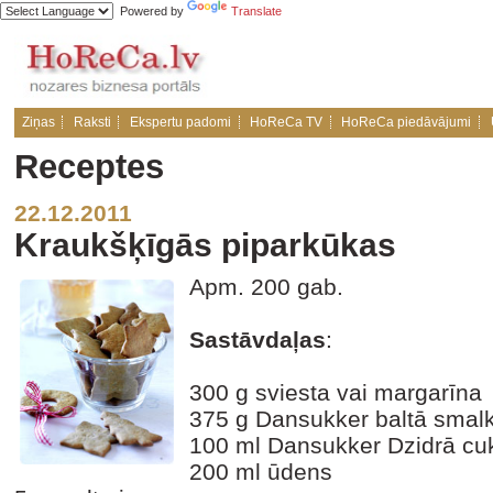
Powered by
Translate
Ziņas
Raksti
Ekspertu padomi
HoReCa TV
HoReCa piedāvājumi
Receptes
22.12.2011
Kraukšķīgās piparkūkas
Apm. 200 gab.
Sastāvdaļas
:
300 g sviesta vai margarīna
375 g Dansukker baltā smal
100 ml Dansukker Dzidrā cu
200 ml ūdens