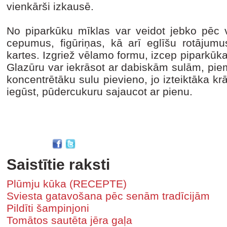
vienkārši izkausē.
No piparkūku mīklas var veidot jebko pēc
cepumus, figūriņas, kā arī eglīšu rotājum
kartes. Izgriež vēlamo formu, izcep piparkūk
Glazūru var iekrāsot ar dabiskām sulām, pie
koncentrētāku sulu pievieno, jo izteiktāka krā
iegūst, pūdercukuru sajaucot ar pienu.
Saistītie raksti
Plūmju kūka (RECEPTE)
Sviesta gatavošana pēc senām tradīcijām
Pildīti šampinjoni
Tomātos sautēta jēra gaļa