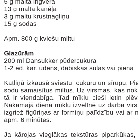
5 g malta ingvera
13 g malta kanēļa
3 g maltu krustnagliņu
15 g sodas
Apm. 800 g kviešu miltu
Glazūrām
200 ml Dansukker pūdercukura
1-2 ēd. kar. ūdens, dabiskas sulas vai piena
Katliņā izkausē sviestu, cukuru un sīrupu. Pie
sodu samaisītus miltus. Uz virsmas, kas noka
tā ir viendabīga. Tad mīklu cieši ietin plē
Nākamajā dienā mīklu izveltnē uz darba virs
izgriež figūriņas ar formiņu palīdzību vai a
apm. 6 minūtes.
Ja kārojas vieglākas tekstūras piparkūkas,