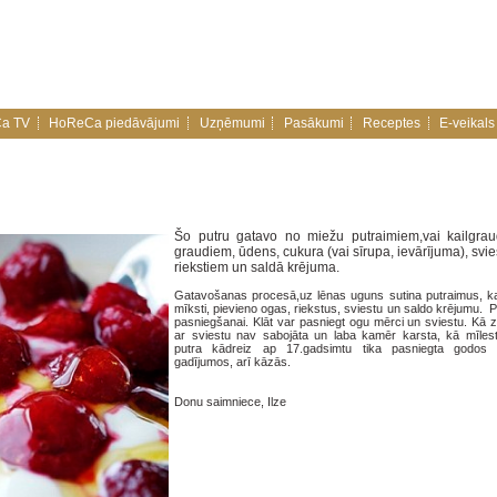
a TV
HoReCa piedāvājumi
Uzņēmumi
Pasākumi
Receptes
E-veikals
Šo putru gatavo no miežu putraimiem,vai kailgra
graudiem, ūdens, cukura (vai sīrupa, ievārījuma), svi
riekstiem un saldā krējuma.
Gatavošanas procesā,uz lēnas uguns sutina putraimus, kad
mīksti, pievieno ogas, riekstus, sviestu un saldo krējumu. 
pasniegšanai. Klāt var pasniegt ogu mērci un sviestu. Kā z
ar sviestu nav sabojāta un laba kamēr karsta, kā mīles
putra kādreiz ap 17.gadsimtu tika pasniegta godos
gadījumos, arī kāzās.
Donu saimniece, Ilze