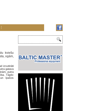
udu kviešu
esta, ogām,
 izsutināti
Putra gatava
inām, putra
tība. Tāpēc
 un īpašos