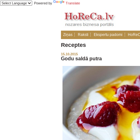
Powered by
Translate
Ziņas
Raksti
Ekspertu padomi
HoReC
Receptes
15.10.2015
Godu saldā putra