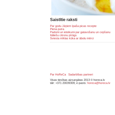
Saistītie raksti
Par godu Jāņiem īpaša picas recepte
Piena putra
Padomi un ieteikumi par gatavošanu un cepšanu
Itāliešu citronu pīrāgs
Sviesta mīklas kūka ar ābolu mērci
Par HoReCa
Sadarbības partneri
Visas tiesības aizsargātas 2013 © horeca.lv
tālr: +371 20039309; e-pasts:
horeca@horeca.lv