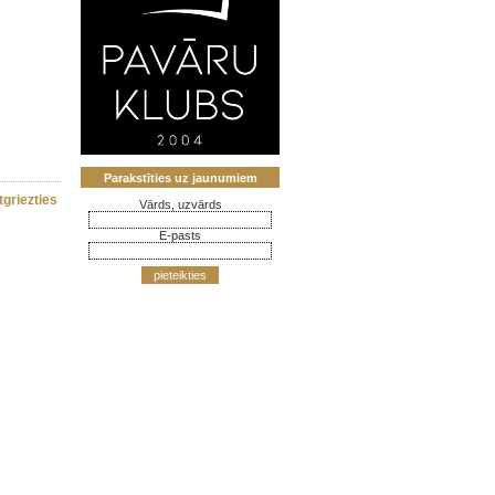
Parakstīties uz jaunumiem
tgriezties
Vārds, uzvārds
E-pasts
pieteikties