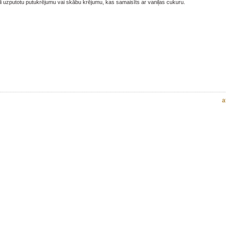
 uzputotu putukrējumu vai skābu krējumu, kas samaisīts ar vaniļas cukuru.
a