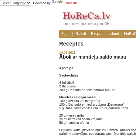
Powered by
Translate
Ziņas
Raksti
Ekspertu padomi
HoReC
Receptes
14.09.2011
Āboli ar mandeļu saldo masu
4 porcijas
Sastāvdaļas
4 lieli āboli
2 litri ūdens
200 g Dansukker baltā smalkā cukura
Mandeļu saldajai masai
100 g sviesta vai margarīna
100 g Dansukker niedru cukura „Demerara”
5 g Dansukker vaniļas cukura ar dabisko vaniļu
20 g kviešu miltu
35 ml netrekna saldā krējuma
50 g mandeļu pārslu
Lej ūdeni katlā, pievieno cukuru, uzvāra. Ābolus n
saliek 4 atsevišķos cepeštrauciņos. Mandeļu saldā