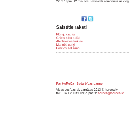
225°C apm. 12 minūtes. Pasniedz remdenus ar viegli
Saistītie raksti
Plūmju čatnijs
Grūbu siltie salāti
Alkoholiskie kokteiļi
Marinēti gurķi
Foreles sālīšana
Par HoReCa
Sadarbības partneri
Visas tiesības aizsargātas 2013 © horeca.lv
tālr: +371 20039309; e-pasts:
horeca@horeca.lv