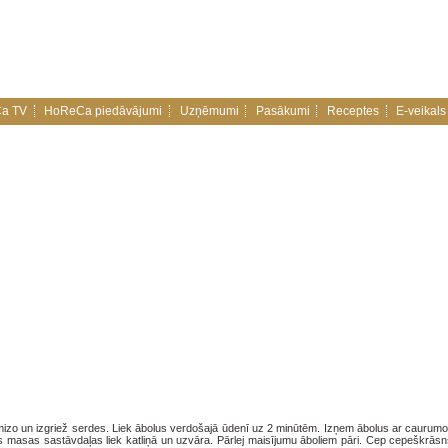
a TV
HoReCa piedāvājumi
Uzņēmumi
Pasākumi
Receptes
E-veikals
omizo un izgriež serdes. Liek ābolus verdošajā ūdenī uz 2 minūtēm. Izņem ābolus ar caurumo
s masas sastāvdaļas liek katliņā un uzvāra. Pārlej maisījumu āboliem pāri. Cep cepeškrāsn