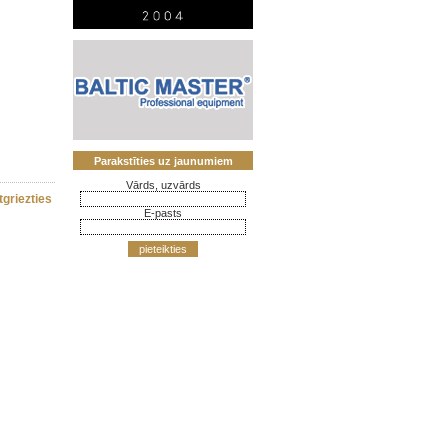
Parakstīties uz jaunumiem
Vārds, uzvārds
tgriezties
E-pasts
pieteikties