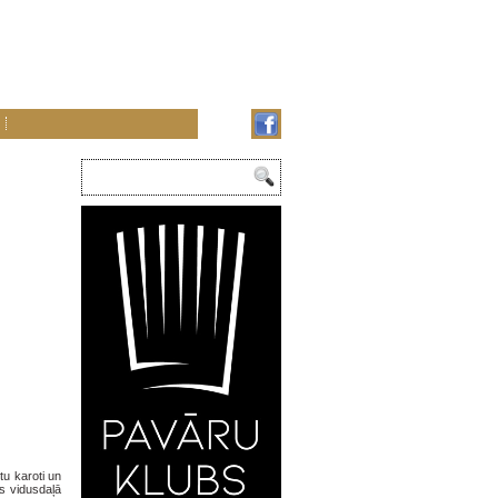
tu karoti un
s vidusdaļā