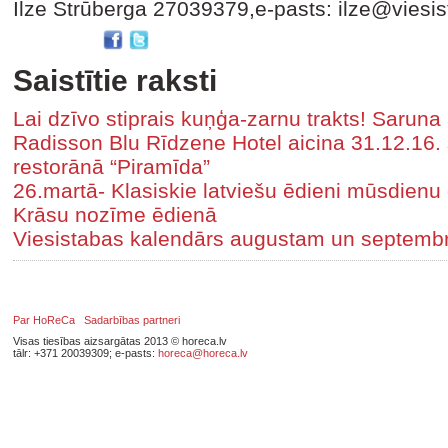
Ilze Strūberga 27039379,e-pasts: ilze@viesis
Saistītie raksti
Lai dzīvo stiprais kuņģa-zarnu trakts! Saruna 
Radisson Blu Rīdzene Hotel aicina 31.12.16.
restorānā “Piramīda”
26.martā- Klasiskie latviešu ēdieni mūsdienu
Krāsu nozīme ēdienā
Viesistabas kalendārs augustam un septemb
Par HoReCa
Sadarbības partneri
Visas tiesības aizsargātas 2013 © horeca.lv
tālr: +371 20039309; e-pasts:
horeca@horeca.lv