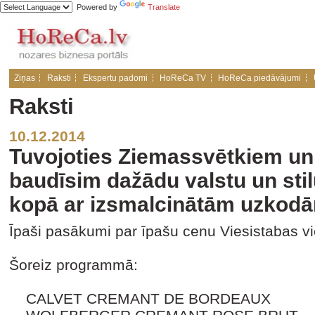
Powered by
Translate
Ziņas
Raksti
Ekspertu padomi
HoReCa TV
HoReCa piedāvājumi
Raksti
10.12.2014
​Tuvojoties Ziemassvētkiem 
baudīsim dažādu valstu un sti
kopā ar izsmalcinātām uzkod
Īpaši pasākumi par īpašu cenu Viesistabas v
Šoreiz programmā:
CALVET CREMANT DE BORDEAUX