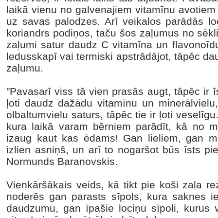
laikā vienu no galvenajiem vitamīnu avotiem
uz savas palodzes. Arī veikalos parādās loc
koriandrs podiņos, taču šos zaļumus no sēkl
zaļumi satur daudz C vitamīna un flavonoīdu
ledusskapī vai termiski apstrādājot, tāpēc dau
zaļumu.
"Pavasarī viss tā vien prasās augt, tāpēc ir ī
ļoti daudz dažādu vitamīnu un minerālvielu,
olbaltumvielu saturs, tāpēc tie ir ļoti veselīgu
kura laikā varam bērniem parādīt, kā no ma
izaug kaut kas ēdams! Gan lieliem, gan m
izlien asniņš, un arī to nogaršot būs īsts p
Normunds Baranovskis.
Vienkāršākais veids, kā tikt pie koši zaļa r
noderēs gan parasts sīpols, kura saknes ie
daudzumu, gan īpašie lociņu sīpoli, kurus v