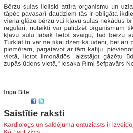
Bērzu sulas lieliski attīra organismu un uzlab
tāpēc pavasarī daudziem tās ir obligāta ikdi
viena glāze bērzu vai kļavu sulas nekādus br
regulāri, noteikti var palīdzēt organismam 
kļavu sulu labāk lietot svaigu, tad bērzu s
Turklāt to var ne tikai dzert kā ūdeni, bet ar
piemēram, pagatavot ar tām kafiju, pievienot
vietā, lietot limonādēs, aizstājot gāzētu ū
zupās ūdens vietā," iesaka Rimi šefpavārs 
Inga Bite
Saistītie raksti
Kardiologs un saldējuma entuziasts ir izveido
Kā cept zivis