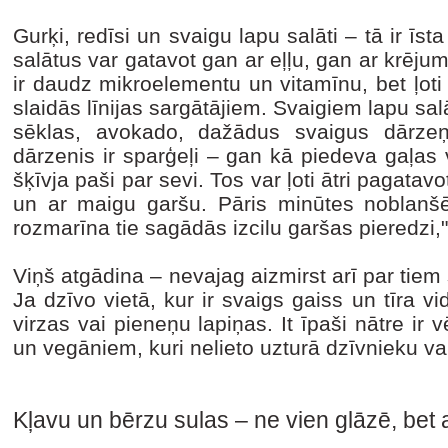
Gurķi, redīsi un svaigu lapu salāti – tā ir īs
salātus var gatavot gan ar eļļu, gan ar krējum
ir daudz mikroelementu un vitamīnu, bet ļoti m
slaidās līnijas sargātājiem. Svaigiem lapu sal
sēklas, avokado, dažādus svaigus dārzeņ
dārzenis ir sparģeļi – gan kā piedeva gaļas 
šķīvja paši par sevi. Tos var ļoti ātri pagatavo
un ar maigu garšu. Pāris minūtes noblanšēti
rozmarīna tie sagādās izcilu garšas pieredz
Viņš atgādina – nevajag aizmirst arī par tiem 
Ja dzīvo vietā, kur ir svaigs gaiss un tīra vi
virzas vai pieneņu lapiņas. It īpaši nātre ir 
un vegāniem, kuri nelieto uzturā dzīvnieku va
Kļavu un bērzu sulas – ne vien glāzē, bet 