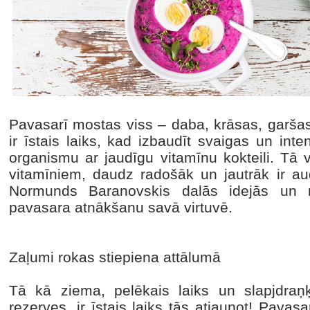
Pavasarī mostas viss – daba, krāsas, garša
ir īstais laiks, kad izbaudīt svaigas un inte
organismu ar jaudīgu vitamīnu kokteili. Tā vi
vitamīniem, daudz radošāk un jautrāk ir au
Normunds Baranovskis dalās idejās un r
pavasara atnākšanu savā virtuvē.
Zaļumi rokas stiepiena attālumā
Tā kā ziema, pelēkais laiks un slapjdraņķ
rezerves, ir īstais laiks tās atjaunot! Pavasar