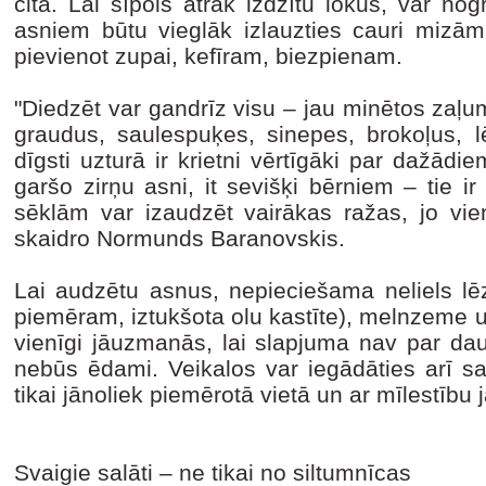
cita. Lai sīpols ātrāk izdzītu lokus, var no
asniem būtu vieglāk izlauzties cauri mizām
pievienot zupai, kefīram, biezpienam.
"Diedzēt var gandrīz visu – jau minētos zaļu
graudus, saulespuķes, sinepes, brokoļus, l
dīgsti uzturā ir krietni vērtīgāki par dažādi
garšo zirņu asni, it sevišķi bērniem – tie ir
sēklām var izaudzēt vairākas ražas, jo vien
skaidro Normunds Baranovskis.
Lai audzētu asnus, nepieciešama neliels lēz
piemēram, iztukšota olu kastīte), melnzeme un 
vienīgi jāuzmanās, lai slapjuma nav par dau
nebūs ēdami. Veikalos var iegādāties arī s
tikai jānoliek piemērotā vietā un ar mīlestību 
Svaigie salāti – ne tikai no siltumnīcas