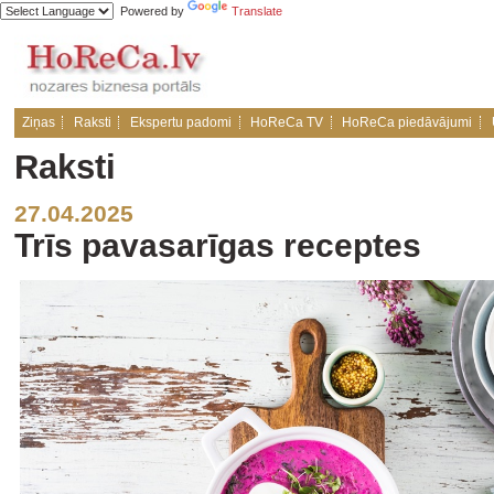
Powered by
Translate
Ziņas
Raksti
Ekspertu padomi
HoReCa TV
HoReCa piedāvājumi
Raksti
27.04.2025
Trīs pavasarīgas receptes