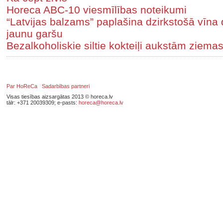
Horeca ABC-10 viesmīlības noteikumi
“Latvijas balzams” paplašina dzirkstošā vīna d
jaunu garšu
Bezalkoholiskie siltie kokteiļi aukstām ziem
Par HoReCa
Sadarbības partneri
Visas tiesības aizsargātas 2013 © horeca.lv
tālr: +371 20039309; e-pasts:
horeca@horeca.lv