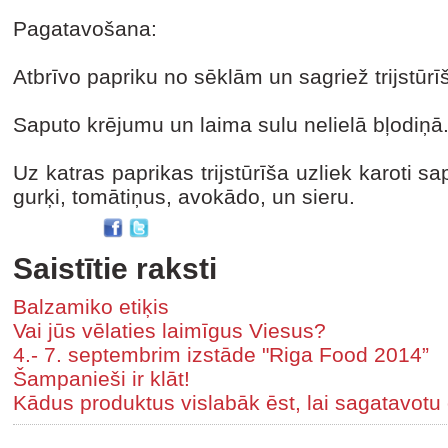
Pagatavošana:
Atbrīvo papriku no sēklām un sagriež trijstūrīš
Saputo krējumu un laima sulu nelielā bļodiņā
Uz katras paprikas trijstūrīša uzliek karoti sa
gurķi, tomātiņus, avokādo, un sieru.
Saistītie raksti
Balzamiko etiķis
Vai jūs vēlaties laimīgus Viesus?
4.- 7. septembrim izstāde "Riga Food 2014”
Šampanieši ir klāt!
Kādus produktus vislabāk ēst, lai sagatavot