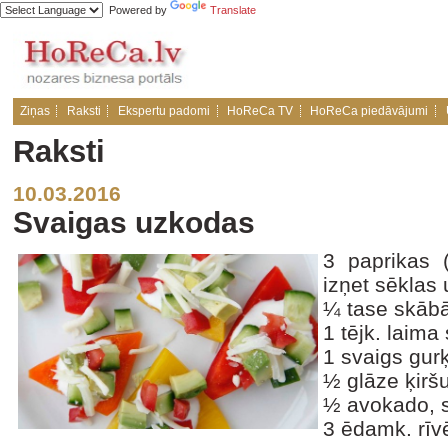
Powered by
Translate
Ziņas
Raksti
Ekspertu padomi
HoReCa TV
HoReCa piedāvājumi
Raksti
10.03.2016
Svaigas uzkodas
3 paprikas 
izņet sēklas u
¼ tase skāb
1 tējk. laima
1 svaigs gurķ
½ glāze ķirš
½ avokado, s
3 ēdamk. rīvē