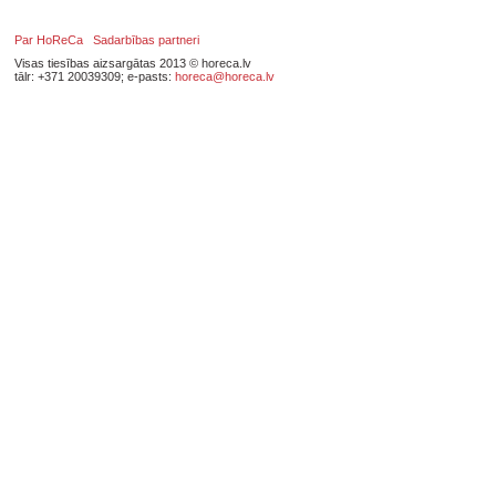
Par HoReCa
Sadarbības partneri
Visas tiesības aizsargātas 2013 © horeca.lv
tālr: +371 20039309; e-pasts:
horeca@horeca.lv