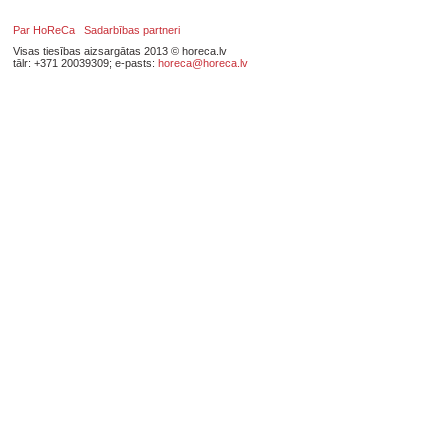
Par HoReCa
Sadarbības partneri
Visas tiesības aizsargātas 2013 © horeca.lv
tālr: +371 20039309; e-pasts:
horeca@horeca.lv