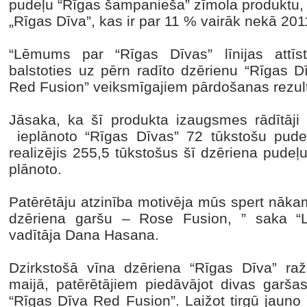
pudeļu “Rīgas šampanieša” zīmola produktu, i
„Rīgas Dīva”, kas ir par 11 % vairāk nekā 201
“Lēmums par “Rīgas Dīvas” līnijas attīst
balstoties uz pērn radīto dzērienu “Rīgas 
Red Fusion” veiksmīgajiem pārdošanas rezul
Jāsaka, ka šī produkta izaugsmes rādītāji vi
ieplānoto “Rīgas Dīvas” 72 tūkstošu pudeļ
realizējis 255,5 tūkstošus šī dzēriena pudeļu 
plānoto.
Patērētāju atzinība motivēja mūs spert nākam
dzēriena garšu – Rose Fusion, ” saka “L
vadītāja Dana Hasana.
Dzirkstošā vīna dzēriena “Rīgas Dīva” ra
maijā, patērētājiem piedāvājot divas garša
“Rīgas Dīva Red Fusion”. Laižot tirgū jauno 