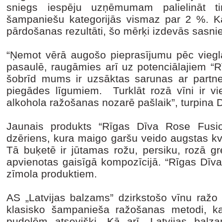
sniegs iespēju uzņēmumam palielināt t
šampaniešu kategorijās vismaz par 2 %. K
pārdošanas rezultāti, šo mērķi izdevās sasn
“Ņemot vērā augošo pieprasījumu pēc viegla
pasaulē, raugāmies arī uz potenciālajiem “R
šobrīd mums ir uzsāktas sarunas ar partn
piegādes līgumiem. Turklāt rozā vīni ir 
alkohola ražošanas nozarē pašlaik”, turpin
Jaunais produkts “Rīgas Dīva Rose Fusion
dzēriens, kura maigo garšu veido augstas kv
Tā buķetē ir jūtamas rožu, persiku, rozā gr
apvienotas gaisīgā kompozīcijā. “Rīgas Dīva
zīmola produktiem.
AS „Latvijas balzams” dzirkstošo vīnu ražo
klasisko šampanieša ražošanas metodi, ka
pudelēm atsevišķi. Kā arī „Latvijas balz