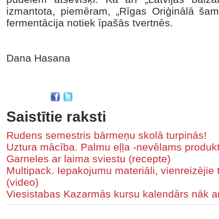
izmantota, piemēram, „Rīgas Oriģinālā ša
fermentācija notiek īpašās tvertnēs.
Dana Hasana
Saistītie raksti
Rudens semestris bārmeņu skolā turpinās!
Uztura mācība. Palmu eļļa -nevēlams produk
Garneles ar laima sviestu (recepte)
Multipack. Iepakojumu materiāli, vienreizējie 
(video)
Viesistabas Kazarmās kursu kalendārs nāk a