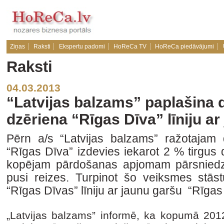
Ziņas
Raksti
Ekspertu padomi
HoReCa TV
HoReCa piedāvājumi
Raksti
04.03.2013
“Latvijas balzams” paplašina 
dzēriena “Rīgas Dīva” līniju a
Pērn a/s “Latvijas balzams” ražotajam
“Rīgas Dīva” izdevies iekarot 2 % tirgus
kopējam pārdošanas apjomam pārsniedzo
pusi reizes. Turpinot šo veiksmes stāstu
“Rīgas Dīvas” līniju ar jaunu garšu “Rīg
„Latvijas balzams” informē, ka kopumā 2012.