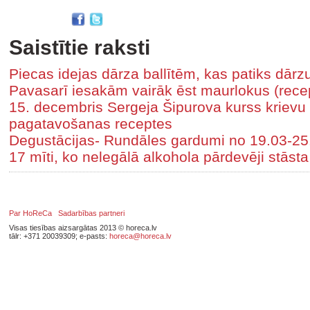
Saistītie raksti
Piecas idejas dārza ballītēm, kas patiks dār
Pavasarī iesakām vairāk ēst maurlokus (rece
15. decembris Sergeja Šipurova kurss krievu
pagatavošanas receptes
Degustācijas- Rundāles gardumi no 19.03-25
17 mīti, ko nelegālā alkohola pārdevēji stāst
Par HoReCa
Sadarbības partneri
Visas tiesības aizsargātas 2013 © horeca.lv
tālr: +371 20039309; e-pasts:
horeca@horeca.lv