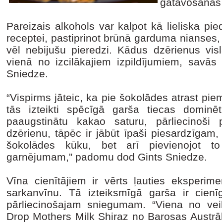
gatavošanas
Pareizais alkohols var kalpot kā lieliska pi
receptei, pastiprinot brūnā garduma nianses
vēl nebijušu pieredzi. Kādus dzērienus visl
vienā no izcilākajiem izpildījumiem, savā
Sniedze.
“Vispirms jāteic, ka pie šokolādes atrast piem
tās izteikti spēcīgā garša tiecas dominē
paaugstinātu kakao saturu, pārliecinoši p
dzērienu, tāpēc ir jābūt īpaši piesardzīgam, 
šokolādes kūku, bet arī pievienojot t
garnējumam,” padomu dod Gints Sniedze.
Vīna cienītājiem ir vērts ļauties eksperime
sarkanvīnu. Tā izteiksmīgā garša ir cien
pārliecinošajam sniegumam. “Viena no vei
Drop Mothers Milk Shiraz no Barosas Austrāli