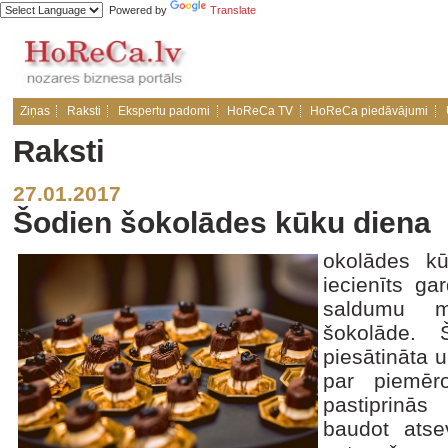
Powered by
Translate
Ziņas
Raksti
Ekspertu padomi
HoReCa TV
HoReCa piedāvājumi
Raksti
27.01.2017
Šodien šokolādes kūku diena
okolādes k
iecienīts ga
saldumu m
šokolāde. 
piesātināta 
par piemēr
pastiprinā
baudot atsev