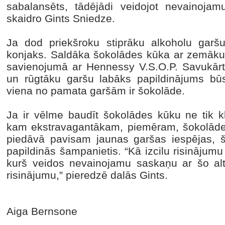
sabalansēts, tādējādi veidojot nevainoja
skaidro Gints Sniedze.
Ja dod priekšroku stiprāku alkoholu garšu 
konjaks. Saldāka šokolādes kūka ar zemāk
savienojumā ar Hennessy V.S.O.P. Savukārt
un rūgtāku garšu labāks papildinājums b
viena no pamata garšām ir šokolāde.
Ja ir vēlme baudīt šokolādes kūku ne tik kl
kam ekstravagantākam, piemēram, šokolāde
piedāvā pavisam jaunas garšas iespējas, šo
papildinās šampanietis. “Kā izcilu risināju
kurš veidos nevainojamu saskaņu ar šo alt
risinājumu,” pieredzē dalās Gints.
Aiga Bernsone