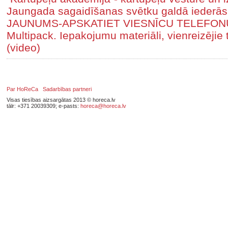
Jaungada sagaidīšanas svētku galdā iederās 
JAUNUMS-APSKATIET VIESNĪCU TELEFON
Multipack. Iepakojumu materiāli, vienreizējie 
(video)
Par HoReCa
Sadarbības partneri
Visas tiesības aizsargātas 2013 © horeca.lv
tālr: +371 20039309; e-pasts:
horeca@horeca.lv