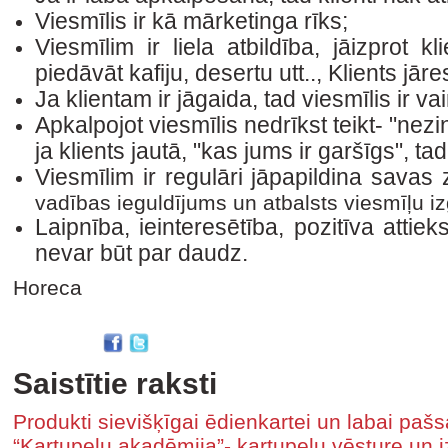
Viesmīlis ir kā mārketinga rīks;
Viesmīlim ir liela atbildība, jāizprot kli
piedāvāt kafiju, desertu utt.., Klients jār
Ja klientam ir jāgaida, tad viesmīlis ir va
Apkalpojot viesmīlis nedrīkst teikt- "nez
ja klients jautā, "kas jums ir garšīgs", ta
Viesmīlim ir regulāri jāpapildina savas
vadības ieguldījums un atbalsts viesmīļu iz
Laipnība, ieinteresētība, pozitīva atti
nevar būt par daudz.
Horeca
Saistītie raksti
Produkti sievišķīgai ēdienkartei un labai pašs
“Kartupeļu akadēmija”- kartupeļu vēsture un 