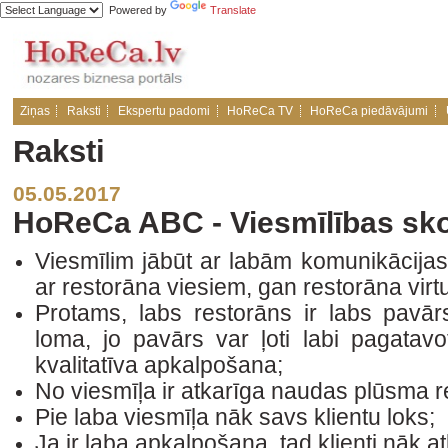
Powered by
Translate
Ziņas
Raksti
Ekspertu padomi
HoReCa TV
HoReCa piedāvājumi
Raksti
05.05.2017
HoReCa ABC - Viesmīlības sko
Viesmīlim jābūt ar labām komunikācija
ar restorāna viesiem, gan restorāna virtu
Protams, labs restorāns ir labs pavār
loma, jo pavārs var ļoti labi pagatavo
kvalitatīva apkalpošana;
No viesmīļa ir atkarīga naudas plūsma r
Pie laba viesmīļa nāk savs klientu loks;
Ja ir laba apkalpošana, tad klienti nāk atk