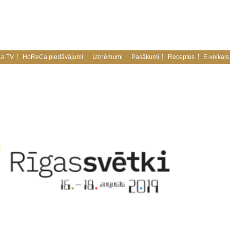
a TV
HoReCa piedāvājumi
Uzņēmumi
Pasākumi
Receptes
E-veikals