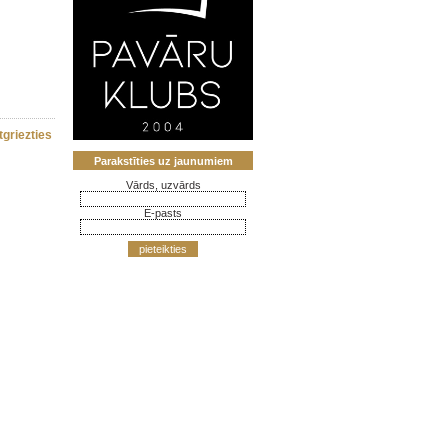
tgriezties
Parakstīties uz jaunumiem
Vārds, uzvārds
E-pasts
pieteikties