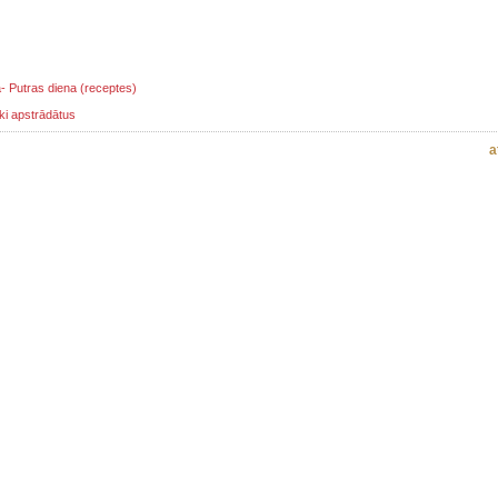
ā- Putras diena (receptes)
ki apstrādātus
a