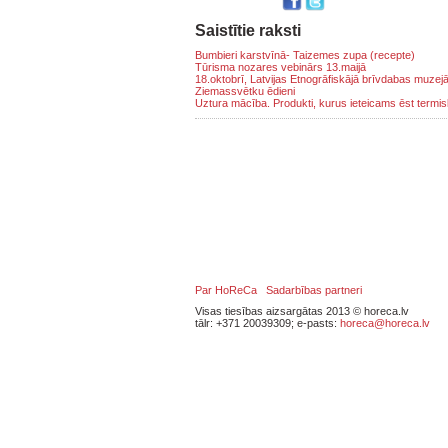
Saistītie raksti
Bumbieri karstvīnā- Taizemes zupa (recepte)
Tūrisma nozares vebinārs 13.maijā
18.oktobrī, Latvijas Etnogrāfiskājā brīvdabas muzej
Ziemassvētku ēdieni
Uztura mācība. Produkti, kurus ieteicams ēst termis
Par HoReCa
Sadarbības partneri
Visas tiesības aizsargātas 2013 © horeca.lv
tālr: +371 20039309; e-pasts:
horeca@horeca.lv