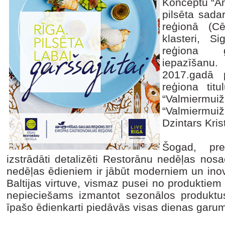
Konceptu “Ar
pilsēta sada
reģionā (C
klasteri, S
reģiona g
iepazīšan
2017.gadā p
reģiona tit
“Valmier
“Valmiermuiž
Dzintars Kris
Šogad, pre
izstrādāti detalizēti Restorānu nedēļas nos
nedēļas ēdieniem ir jābūt moderniem un inov
Baltijas virtuve, vismaz pusei no produktiem i
nepieciešams izmantot sezonālos produktus
īpašo ēdienkarti piedāvās visas dienas garu