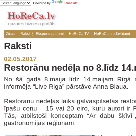
Powered by
Translate
Ziņas
Raksti
Ekspertu padomi
HoReCa TV
HoReCa piedāvājumi
Raksti
02.05.2017
Restorānu nedēļa no 8.līdz 14
No šā gada 8.maija līdz 14.maijam Rīgā n
informēja “Live Riga” pārstāve Anna Blaua.
Restorānu nedēļas laikā galvaspilsētas restorā
īpašu cenu – 15 vai 20 eiro, kuru autori ir 
Tās, atbilstoši konceptam “Ar dabu šķīvī”
gastronomijas reģionam.