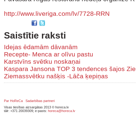
http://www.liveriga.com/lv/7728-RRN
Saistītie raksti
Idejas ēdamām dāvanām
Recepte- Menca ar olīvu pastu
Karstvīns svētku noskaņai
Kaspara Jansona TOP 3 tendences šajos Zi
Ziemassvētku našķis -Lāča ķepiņas
Par HoReCa
Sadarbības partneri
Visas tiesības aizsargātas 2013 © horeca.lv
tālr: +371 20039309; e-pasts:
horeca@horeca.lv