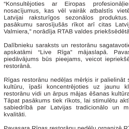
“Konsultējoties ar Eiropas profesionāļ
nosacījumus, kas vēl vairāk atbalstīs viet
Latvijai raksturīgos sezonālos produktu
pasākumu sarosījušās rīkot arī citas Latvi
Valmiera,” norādīja RTAB valdes priekšsēdētā
Dalībnieku saraksts un restorānu sagatavot
apskatāmi “Live Rīga” mājaslapā. Pava
piedāvājums būs pieejams, veicot iepriekšēj
restorānā.
Rīgas restorānu nedēļas mērķis ir palielināt 
kultūru, īpaši koncentrējoties uz jaunu k
restorānu vidi un ārpus mājas ēšanas kultūras
Tāpat pasākums tiek rīkots, lai stimulētu akt
sabiedrībā par Latvijas tradicionālo un m
kvalitāti.
Pavasara Rīgas restorānu nedēļu organizē R