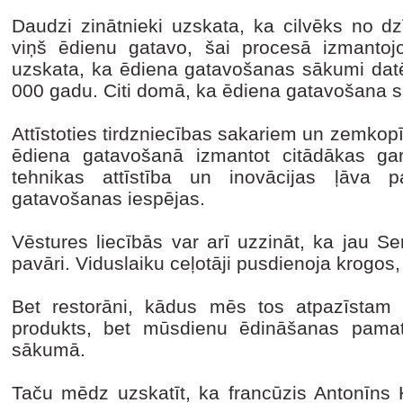
Daudzi zinātnieki uzskata, ka cilvēks no dzī
viņš ēdienu gatavo, šai procesā izmantojo
uzskata, ka ēdiena gatavošanas sākumi datē
000 gadu. Citi domā, ka ēdiena gatavošana sāk
Attīstoties tirdzniecības sakariem un zemkop
ēdiena gatavošanā izmantot citādākas gar
tehnikas attīstība un inovācijas ļāva p
gatavošanas iespējas.
Vēstures liecībās var arī uzzināt, ka jau S
pavāri. Viduslaiku ceļotāji pusdienoja krogos,
Bet restorāni, kādus mēs tos atpazīstam 
produkts, bet mūsdienu ēdināšanas pamati 
sākumā.
Taču mēdz uzskatīt, ka francūzis Antonīns 