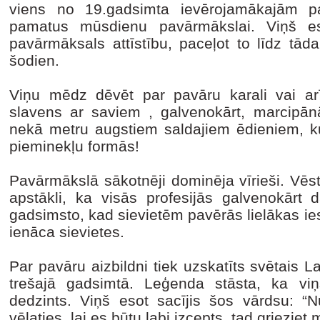
viens no 19.gadsimta ievērojamākajām pa
pamatus mūsdienu pavārmākslai. Viņš esot
pavārmāksals attīstību, paceļot to līdz tā
šodien.
Viņu mēdz dēvēt par pavāru karali vai ar
slavens ar saviem , galvenokārt, marcipānā
nekā metru augstiem saldajiem ēdieniem, kur
pieminekļu formās!
Pavārmākslā sākotnēji dominēja vīrieši. Vēstur
apstākli, ka visās profesijās galvenokārt d
gadsimsto, kad sievietēm pavērās lielākas ie
ienāca sievietes.
Par pavāru aizbildni tiek uzskatīts svētais 
trešajā gadsimtā. Leģenda stāsta, ka vi
dedzints. Viņš esot sacījis šos vārdsu: “
vēlaties, lai es būtu labi izcepts, tad griezie