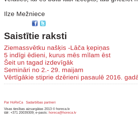
Ilze Mežniece
Saistītie raksti
Ziemassvētku našķis -Lāča ķepiņas
5 indīgi ēdieni, kurus mēs mīlam ēst
Šeit un tagad izdevīgāk
Semināri no 2.- 29. maijam
Vērtīgākie stiprie dzērieni pasaulē 2016. gad
Par HoReCa
Sadarbības partneri
Visas tiesības aizsargātas 2013 © horeca.lv
tālr: +371 20039309; e-pasts:
horeca@horeca.lv