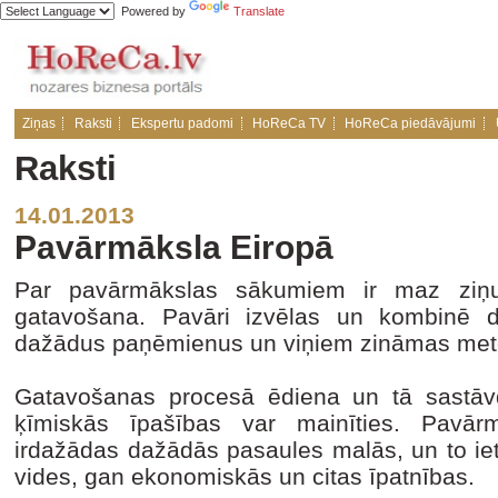
Powered by
Translate
Ziņas
Raksti
Ekspertu padomi
HoReCa TV
HoReCa piedāvājumi
Raksti
14.01.2013
Pavārmāksla Eiropā
Par pavārmākslas sākumiem ir maz ziņu
gatavošana. Pavāri izvēlas un kombinē d
dažādus paņēmienus un viņiem zināmas met
Gatavošanas procesā ēdiena un tā sastāvd
ķīmiskās īpašības var mainīties. Pavār
irdažādas dažādās pasaules malās, un to ie
vides, gan ekonomiskās un citas īpatnības.