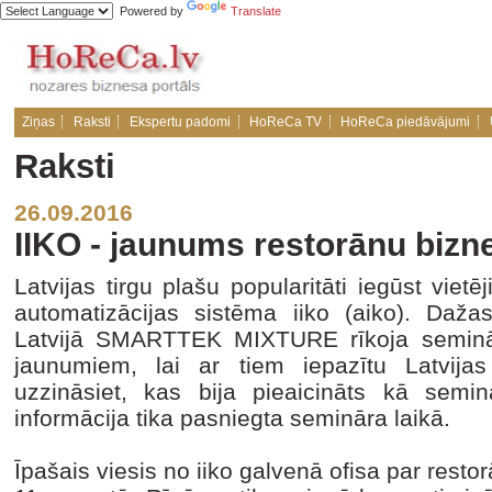
Powered by
Translate
Ziņas
Raksti
Ekspertu padomi
HoReCa TV
HoReCa piedāvājumi
Raksti
26.09.2016
IIKO - jaunums restorānu biz
Latvijas tirgu plašu popularitāti iegūst vie
automatizācijas sistēma iiko (aiko). Dažas
Latvijā SMARTTEK MIXTURE rīkoja seminār
jaunumiem, lai ar tiem iepazītu Latvijas
uzzināsiet, kas bija pieaicināts kā semi
informācija tika pasniegta semināra laikā.
Īpašais viesis no iiko galvenā ofisa par res