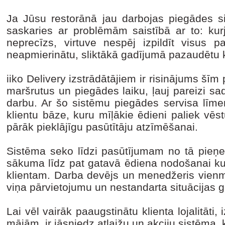
Ja Jūsu restorānā jau darbojas piegādes si
saskaries ar problēmām saistībā ar to: kurj
neprecīzs, virtuve nespēj izpildīt visus p
neapmierinātu, sliktākā gadījumā pazaudētu k
iiko Delivery izstrādātājiem ir risinājums šīm
maršrutus un piegādes laiku, ļauj pareizi sada
darbu. Ar šo sistēmu piegādes servisa līmen
klientu bāze, kuru mīļākie ēdieni paliek vēs
pārāk pieklājīgu pasūtītāju atzīmēšanai.
Sistēma seko līdzi pasūtījumam no tā pie
sākuma līdz pat gatavā ēdiena nodošanai ku
klientam. Darba devējs un menedžeris vienmē
viņa pārvietojumu un nestandarta situācijas g
Lai vēl vairāk paaugstinātu klienta lojalitāti
mājām, ir jāsniedz atlaižu un akciju sistēma, 