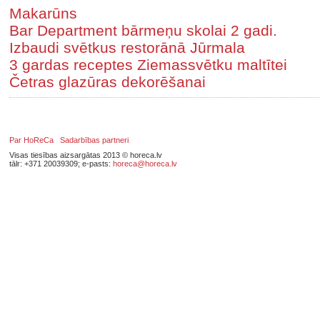
Makarūns
Bar Department bārmeņu skolai 2 gadi.
Izbaudi svētkus restorānā Jūrmala
3 gardas receptes Ziemassvētku maltītei
Četras glazūras dekorēšanai
Par HoReCa
Sadarbības partneri
Visas tiesības aizsargātas 2013 © horeca.lv
tālr: +371 20039309; e-pasts:
horeca@horeca.lv