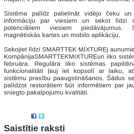
Sistēma palīdz palielināt vidējo čeku un 
informāciju par viesiem un sekot līdzi sta
potenciāliem viesiem piedāvājumus. S
magnētiskās kartes un mobilo aplikāciju.
Sekojiet līdzi SMARTTEK MIXTUREj aunumi
KompānijaSMARTTEKMIXTUREun iiko sistēma L
februāra. Regulāra iiko sistēmas papild
funkcionalitāti ļauj iet kopsolī ar laiku, a
sistēmu prasību paaugstināšanos. Šādus semi
palīdzot restorātiem būt informētiem par j
sniegto pakalpojumu kvalitāti.
Saistītie raksti