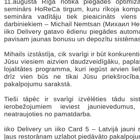
11.augustā Rīgā notika piegādes optimizāc
seminārs HoReCa tirgum, kuru rīkoja ko
semināra vadītāju tiek pieaicināts vien
darbiniekiem – Michail Nemtsan (Михаил Немц
iiko Delivery gatavo ēdienu piegādes autom
pavisam jaunas bonusu un depozītu sistēmas 
Mihails izstāstīja, cik svarīgi ir būt konkure
Jūsu viesiem aizvien daudzveidīgāku, paplaš
lojalitātes programma, kuri iegūst arvien liel
drīz vien būs ne tikai Jūsu priekšrocība
pakalpojumu sarakstā.
Tieši tāpēc ir svarīgi izvēlēties tādu s
ierobežojumiem ieviest jaunievedumus,
neatraujoties no pamatdarba.
iiko Delivery un iiko Card 5 – Latvijā jauni 
ļaus restorānam uzlabot piedāvāto pakalpoju