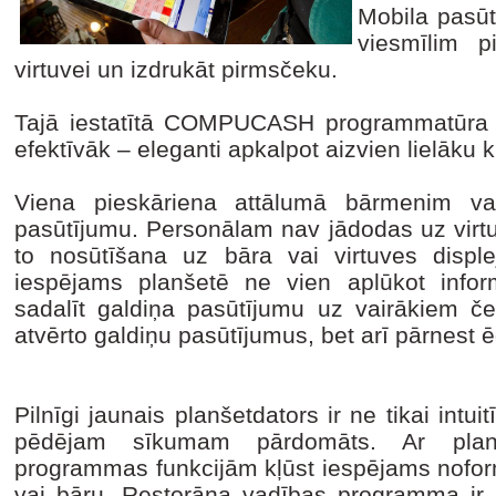
Mobila pasūt
viesmīlim p
virtuvei un izdrukāt pirmsčeku.
Tajā iestatītā COMPUCASH programmatūra s
efektīvāk – eleganti apkalpot aizvien lielāku k
Viena pieskāriena attālumā bārmenim va
pasūtījumu. Personālam nav jādodas uz virtuv
to nosūtīšana uz bāra vai virtuves displej
iespējams planšetē ne vien aplūkot infor
sadalīt galdiņa pasūtījumu uz vairākiem ček
atvērto galdiņu pasūtījumus, bet arī pārnest ē
Pilnīgi jaunais planšetdators ir ne tikai intuit
pēdējam sīkumam pārdomāts. Ar pla
programmas funkcijām kļūst iespējams noform
vai bāru. Restorāna vadības programma ir iz