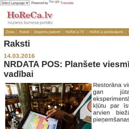
Powered by
Translate
Ziņas
Raksti
Ekspertu padomi
HoReCa TV
HoReCa piedāvājumi
Raksti
14.03.2016
NRDATA POS: Planšete viesmīl
vadībai
Restorāna vi
gan jūt
eksperimentā
kļūtu par īs
arvien biež
pieņemšanas