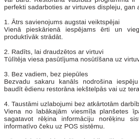
perfekti sadarboties ar virtuves displeju, gan
1. Ātrs savienojums augstai veiktspējai
Vienā pieskārienā iespējams ērti un vie
produktīvāk strādāt.
2. Radīts, lai draudzētos ar virtuvi
Tūlītēja viesa pasūtījuma nosūtīšana uz virtuv
3. Bez vadiem, bez piepūles
Bezvadu sakaru kanāls nodrošina iespēju 
baudīt ēdienu restorāna iekštelpās vai uz ter
4. Taustāmi uzlabojumi bez atkārtotām darb
Viena no labākajām viesmīļa planšetes īp
sagatavot rēķina informāciju norēķinu sist
informatīvo čeku uz POS sistēmu.