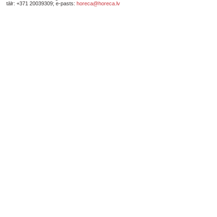
tālr: +371 20039309; e-pasts:
horeca@horeca.lv