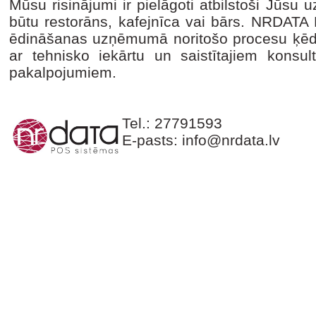
Mūsu risinājumi ir pielāgoti atbilstoši Jūsu
būtu restorāns, kafejnīca vai bārs. NRDATA 
ēdināšanas uzņēmumā noritošo procesu ķēdi
ar tehnisko iekārtu un saistītajiem konsul
pakalpojumiem.
Tel.: 27791593
E-pasts: info@nrdata.lv