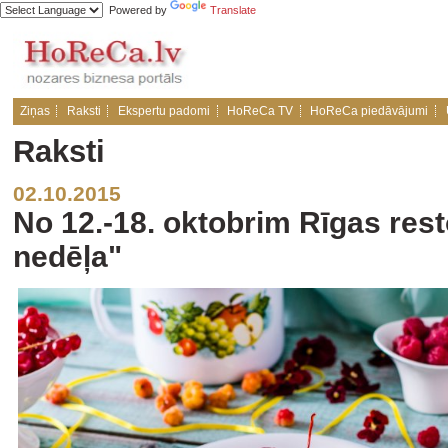
Powered by
Translate
Ziņas
Raksti
Ekspertu padomi
HoReCa TV
HoReCa piedāvājumi
Raksti
02.10.2015
No 12.-18. oktobrim Rīgas re
nedēļa"