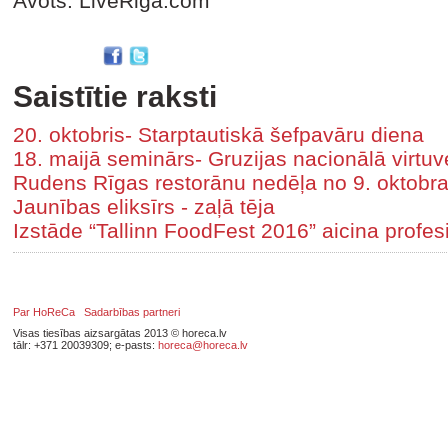
Avots: LiveRiga.com
Saistītie raksti
20. oktobris- Starptautiskā šefpavāru diena
18. maijā seminārs- Gruzijas nacionālā virtuv
Rudens Rīgas restorānu nedēļa no 9. oktobr
Jaunības eliksīrs - zaļā tēja
Izstāde “Tallinn FoodFest 2016” aicina profe
Par HoReCa
Sadarbības partneri
Visas tiesības aizsargātas 2013 © horeca.lv
tālr: +371 20039309; e-pasts:
horeca@horeca.lv