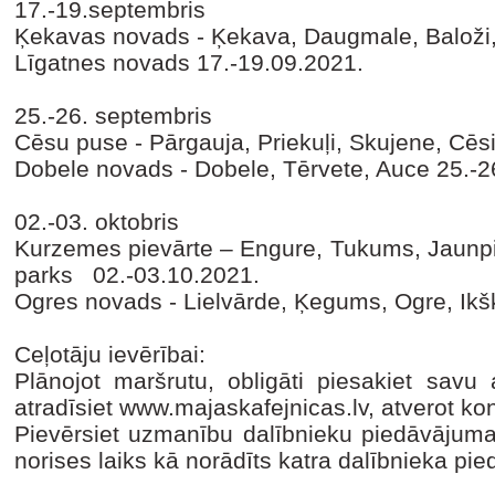
17.-19.septembris
Ķekavas novads - Ķekava, Daugmale, Baloži
Līgatnes novads
17.-19.09.2021.
25.-26. septembris
Cēsu puse - Pārgauja, Priekuļi, Skujene, Cēs
Dobele novads - Dobele, Tērvete, Auce
25.-2
02.-03. oktobris
Kurzemes pievārte – Engure, Tukums, Jaunpi
parks 02.-03.10.2021.
Ogres novads - Lielvārde, Ķegums, Ogre, Ikšķ
Ceļotāju ievērībai:
Plānojot maršrutu, obligāti piesakiet savu
atradīsiet www.majaskafejnicas.lv, atverot k
Pievērsiet uzmanību dalībnieku piedāvāju
norises laiks kā norādīts katra dalībnieka pi