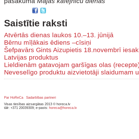
pasākuma
Mājas kafejnīcu dienas
Saistītie raksti
Atvērtās dienas laukos 10.–13. jūnijā
Bērnu mīļākais ēdiens –cīsiņi
Šefpavārs Gints Aizupietis 18.novembrī iesak
Latvijas produktus
Lieldienām gatavojam garšīgas olas (recepte
Neveselīgo produktu aizvietotāji slaidumam u
Par HoReCa
Sadarbības partneri
Visas tiesības aizsargātas 2013 © horeca.lv
tālr: +371 20039309; e-pasts:
horeca@horeca.lv