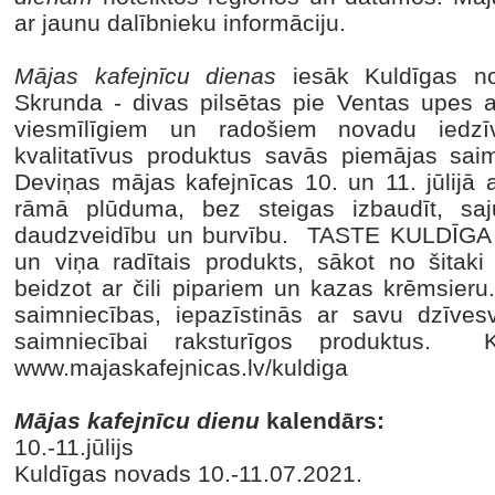
ar jaunu dalībnieku informāciju.
Mājas kafejnīcu dienas
iesāk Kuldīgas nov
Skrunda - divas pilsētas pie Ventas upes 
viesmīlīgiem un radošiem novadu iedzī
kvalitatīvus produktus savās piemājas sai
Deviņas mājas kafejnīcas 10. un 11. jūlijā
rāmā plūduma, bez steigas izbaudīt, saju
daudzveidību un burvību. TASTE KULDĪG
un viņa radītais produkts, sākot no šitaki
beidzot ar čili pipariem un kazas krēmsieru
saimniecības, iepazīstinās ar savu dzīves
saimniecībai raksturīgos produktus. 
www.majaskafejnicas.lv/kuldiga
Mājas kafejnīcu dienu
kalendārs:
10.-11.jūlijs
Kuldīgas novads
10.-11.07.2021.