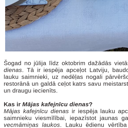
Šogad no jūlija līdz oktobrim dažādās viet
dienas
. Tā ir iespēja apceļot Latviju, bau
lauku saimnieki, uz nedēļas nogali pārvērš
restorānā un galdā ceļot katrs savu meistars
un draugu iecienīts.
Kas ir
Mājas kafejnīcu dienas
?
Mājas kafejnīcu dienas
ir iespēja lauku apce
saimnieku viesmīlībai, iepazīstot jaunas g
vecmāmiņas laukos
. Lauku ēdienu vērtība 