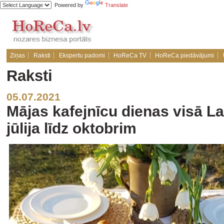
Powered by
Translate
Ziņas
Raksti
Ekspertu padomi
HoReCa TV
HoReCa piedāvājumi
Raksti
05.07.2021
Mājas kafejnīcu dienas visā La
jūlija līdz oktobrim