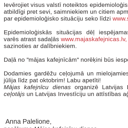
Ievērojiet visus valstī noteiktos epidemiolo
atbildīgi pret sevi, saimniekiem un citiem apm
par epidemioloģisko situāciju seko līdzi
www.s
Epidemioloģiskās situācijas dēļ iespējam
varēs atrast sadaļās
www.majaskafejnicas.lv,
sazinoties ar dalībniekiem.
Daļā no "mājas kafejnīcām" norēķini būs iesp
Dodamies gardēžu ceļojumā un mielojamies
jūlija līdz pat oktobrim! Labu apetīti!
Mājas kafejnīcu dienas
organizē Latvijas 
ceļotājs
un Latvijas Investīciju un attīstības 
Anna Palelione,