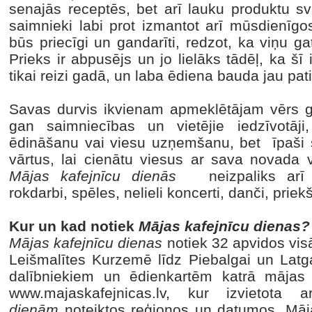
senajās receptēs, bet arī lauku produktu 
saimnieki labi prot izmantot arī mūsdienīgo
būs priecīgi un gandarīti, redzot, ka viņu g
Prieks ir abpusējs un jo lielāks tādēļ, ka šī 
tikai reizi gadā, un laba ēdiena bauda jau pati
Savas durvis ikvienam apmeklētājam vērs 
gan saimniecības un vietējie iedzīvotāj
ēdināšanu vai viesu uzņemšanu, bet īpaši
vārtus, lai cienātu viesus ar sava novada 
Mājas kafejnīcu dienās
neizpaliks arī d
rokdarbi, spēles, nelieli koncerti, danči, prie
Kur un kad notiek
Mājas kafejnīcu dienas?
Mājas kafejnīcu dienas
notiek 32 apvidos vis
Leišmalītes Kurzemē līdz Piebalgai un Latga
dalībniekiem un ēdienkartēm katrā mājas
www.majaskafejnicas.lv, kur izvietota
dienām
noteiktos reģionos un datumos. Mājas