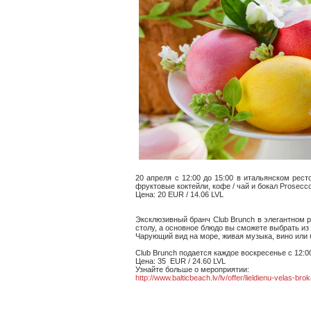
20 апреля с 12:00 до 15:00 в итальянском рес
фруктовые коктейли, кофе / чай и бокал Prosecco
Цена: 20 EUR / 14.06 LVL
Эксклюзивный бранч Club Brunch в элегантном р
столу, а основное блюдо вы сможете выбрать из
Чарующий вид на море, живая музыка, вино или б
Club Brunch подается каждое воскресенье с 12:00
Цена: 35 EUR / 24.60 LVL
Узнайте больше о мероприятии:
http://www.balticbeach.lv/lv/offer/lieldienu-velas-brok