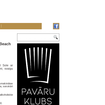
c Beach
il Sole ar
eni, svaigu
smalcinātas
da, savukārt
lkoholiskie
00.