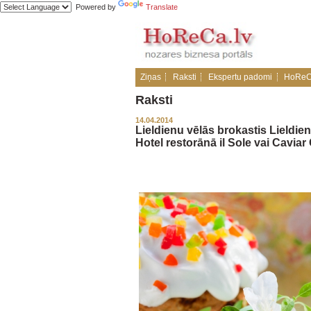
Powered by
Translate
Ziņas
Raksti
Ekspertu padomi
HoReC
Raksti
14.04.2014
Lieldienu vēlās brokastis Lieldie
Hotel restorānā il Sole vai Caviar