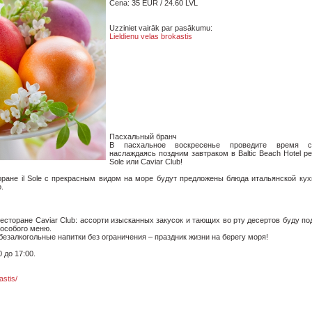
Cena: 35 EUR / 24.60 LVL
Uzziniet vairāk par pasākumu:
Lieldienu velas brokastis
Пасхальный бранч
В пасхальное воскресенье проведите время с
наслаждаясь поздним завтраком в Baltic Beach Hotel ре
Sole или Caviar Club!
торане il Sole с прекрасным видом на море будут предложены блюда итальянской кух
.
есторане Caviar Club: ассорти изысканных закусок и тающих во рту десертов буду по
 особого меню.
езалкогольные напитки без ограничения – праздник жизни на берегу моря!
 до 17:00.
astis/