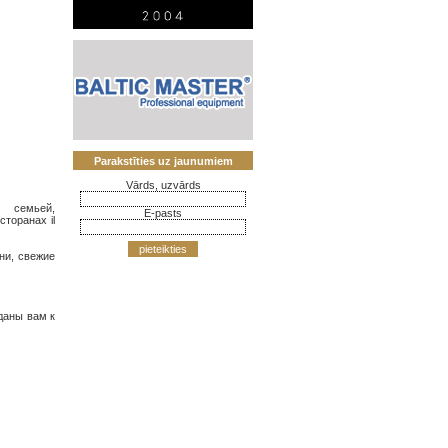
Parakstīties uz jaunumiem
Vārds, uzvārds
 семьей,
E-pasts
сторанах il
pieteikties
ни, свежие
даны вам к