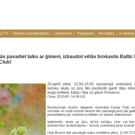
a TV
HoReCa piedāvājumi
Uzņēmumi
Pasākumi
Receptes
E-veikals
nās pavadiet laiku ar ģimeni, izbaudot vēlās brokastis Balti
 Club!
20.aprīlī plkst. 12:00-15:00 saulainajā restorānā 
lielisku skatu uz jūru tiks piedāvāti gardi itāļu ēdi
augļu kokteiļi, kafija / tēja un glāze Prosecco.
Cena: 20 EUR / 14.06 LVL
Ekskluzīvais brančs elegantā restorānā Caviar Club: iz
uzkodas un mutē kūstoši deserti tiks pasniegti jums pie gal
pamatēdienu jūs varēsiet izvēlēties no īpašas ēdienkartes.
Valdzinošs skats uz jūru, dzīvā mūzika, vīns vai beza
dzērieni bez ierobežojuma – dzīves svinēšana jūras krastā!
Club Brunch tiek pasniegts katru svētdienu plkst. 12:00-17: