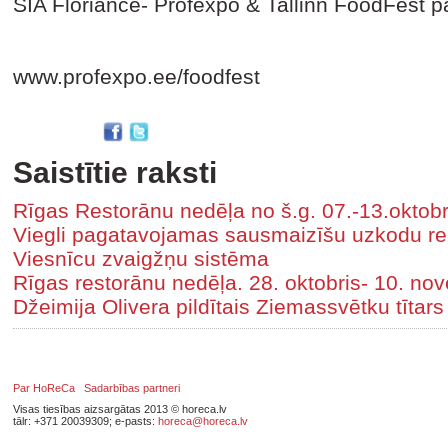
SIA Floriance- Profexpo & Tallinn FoodFest pā
www.profexpo.ee/foodfest
Saistītie raksti
Rīgas Restorānu nedēļa no š.g. 07.-13.oktob
Viegli pagatavojamas sausmaizīšu uzkodu r
Viesnīcu zvaigžņu sistēma
Rīgas restorānu nedēļa. 28. oktobris- 10. no
Džeimija Olivera pildītais Ziemassvētku tītars
Par HoReCa
Sadarbības partneri
Visas tiesības aizsargātas 2013 © horeca.lv
tālr: +371 20039309; e-pasts:
horeca@horeca.lv