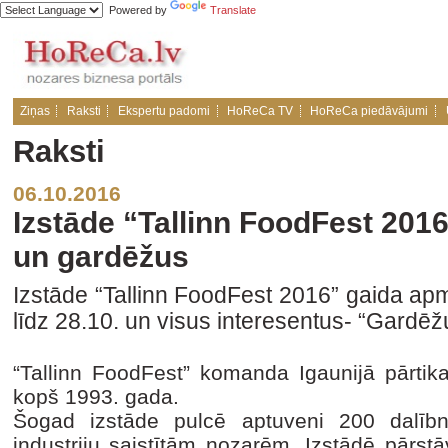
Powered by
Translate
Ziņas
Raksti
Ekspertu padomi
HoReCa TV
HoReCa piedāvājumi
Raksti
06.10.2016
Izstāde “Tallinn FoodFest 2016
un gardēžus
Izstāde “Tallinn FoodFest 2016” gaida apm
līdz 28.10. un visus interesentus- “Gardēž
“Tallinn FoodFest” komanda Igaunijā pārtik
kopš 1993. gada.
Šogad izstāde pulcē aptuveni 200 dalīb
industriju saistītām nozarēm. Izstādē pārst