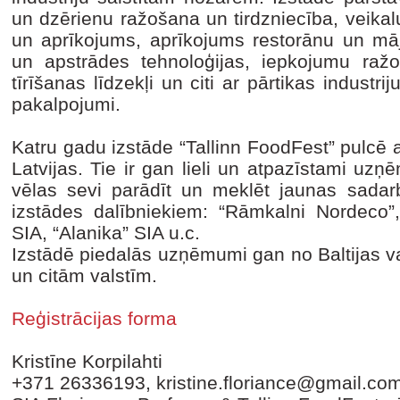
un dzērienu ražošana un tirdzniecība, veikal
un aprīkojums, aprīkojums restorānu un māj
un apstrādes tehnoloģijas, iepkojumu ražoš
tīrīšanas līdzekļi un citi ar pārtikas industri
pakalpojumi.
Katru gadu izstāde “Tallinn FoodFest” pulcē
Latvijas. Tie ir gan lieli un atpazīstami uz
vēlas sevi parādīt un meklēt jaunas sadar
izstādes dalībniekiem: “Rāmkalni Nordeco”
SIA, “Alanika” SIA u.c.
Izstādē piedalās uzņēmumi gan no Baltijas va
un citām valstīm.
Reģistrācijas forma
Kristīne Korpilahti
+371 26336193, kristine.floriance@gmail.co