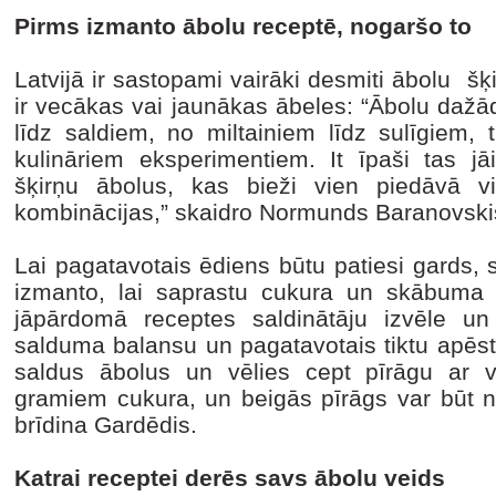
Pirms izmanto ābolu receptē, nogaršo to
Latvijā ir sastopami vairāki desmiti ābolu šķ
ir vecākas vai jaunākas ābeles: “Ābolu dažā
līdz saldiem, no miltainiem līdz sulīgiem, 
kulināriem eksperimentiem. It īpaši tas jā
šķirņu ābolus, kas bieži vien piedāvā 
kombinācijas,” skaidro Normunds Baranovski
Lai pagatavotais ēdiens būtu patiesi gards, s
izmanto, lai saprastu cukura un skābuma at
jāpārdomā receptes saldinātāju izvēle un 
salduma balansu un pagatavotais tiktu apēsts
saldus ābolus un vēlies cept pīrāgu ar v
gramiem cukura, un beigās pīrāgs var būt ne
brīdina Gardēdis.
Katrai receptei derēs savs ābolu veids