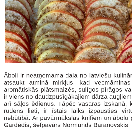
Āboli ir neatņemama daļa no latviešu kulinā
atsaukt atmiņā mirkļus, kad vecmāmiņas 
aromātiskās plātsmaizēs, sulīgos pīrāgos vai
ir viens no daudzpusīgākajiem dārza augļiem,
arī sāļos ēdienus. Tāpēc vasaras izskaņā, k
rudens lieti, ir īstais laiks izpausties vir
nebūtībā. Ar pavārmākslas knifiem un ābolu
Gardēdis, šefpavārs Normunds Baranovskis.