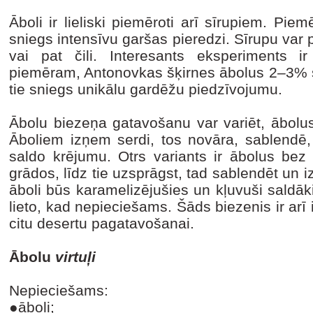
Āboli ir lieliski piemēroti arī sīrupiem. Pi
sniegs intensīvu garšas pieredzi. Sīrupu var p
vai pat čili. Interesants eksperiments ir 
piemēram, Antonovkas šķirnes ābolus 2–3% sā
tie sniegs unikālu gardēžu piedzīvojumu.
Ābolu biezeņa gatavošanu var variēt, ābolu
Āboliem izņem serdi, tos novāra, sablendē, 
saldo krējumu. Otrs variants ir ābolus bez
grādos, līdz tie uzsprāgst, tad sablendēt un i
āboli būs karamelizējušies un kļuvuši saldāki
lieto, kad nepieciešams. Šāds biezenis ir ar
citu desertu pagatavošanai.
Ābolu
virtuļi
Nepieciešams:
●āboli;