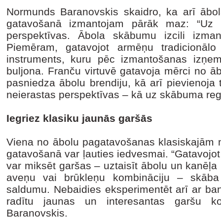
Normunds Baranovskis skaidro, ka arī ābolā
gatavošanā izmantojam pārāk maz: “Uz 
perspektīvas. Ābola skābumu izcili izma
Piemēram, gatavojot armēņu tradicionālo
instruments, kuru pēc izmantošanas izņem
buljona. Franču virtuvē gatavoja mērci no ā
pasniedza ābolu brendiju, kā arī pievienoja
neierastas perspektīvas – kā uz skābuma reg
Iegriez klasiku jaunās garšās
Viena no ābolu pagatavošanas klasiskajām me
gatavošanā var ļauties iedvesmai. “Gatavojot 
var miksēt garšas – uztaisīt ābolu un kanēļa
aveņu vai brūkleņu kombināciju – skāba
saldumu. Nebaidies eksperimentēt arī ar ba
radītu jaunas un interesantas garšu k
Baranovskis.