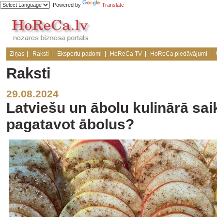
Powered by
Translate
Ziņas
Raksti
Ekspertu padomi
HoReCa TV
HoReCa piedāvājumi
Raksti
29.08.2024
Latviešu un ābolu kulinārā sai
pagatavot ābolus?