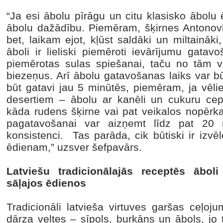
“Ja esi ābolu pīrāgu un citu klasisko ābolu ēd
ābolu dažādību. Piemēram, šķirnes Antonovk
bet, laikam ejot, kļūst saldāki un miltaināk
āboli ir lieliski piemēroti ievārījumu gatav
piemērotas sulas spiešanai, taču no tām va
biezeņus. Arī ābolu gatavošanas laiks var būti
būt gatavi jau 5 minūtēs, piemēram, ja vēli
desertiem – ābolu ar kanēli un cukuru cepe
kāda rudens šķirne vai pat veikalos nopērk
pagatavošanai var aizņemt līdz pat 20 
konsistenci. Tas parāda, cik būtiski ir izvē
ēdienam,” uzsver šefpavārs.
Latviešu tradicionālajās receptēs ābol
sāļajos ēdienos
Tradicionāli latvieša virtuves garšas ceļoju
dārza veltes – sīpols, burkāns un ābols, jo 