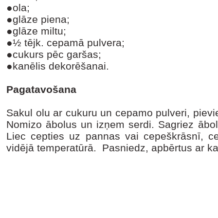
●ola;
●glāze piena;
●glāze miltu;
●½ tējk. cepamā pulvera;
●cukurs pēc garšas;
●kanēlis dekorēšanai.
Pagatavošana
Sakul olu ar cukuru un cepamo pulveri, pievi
Nomizo ābolus un izņem serdi. Sagriez ābol
Liec cepties uz pannas vai cepeškrāsnī,
vidējā temperatūrā. Pasniedz, apbērtus ar ka