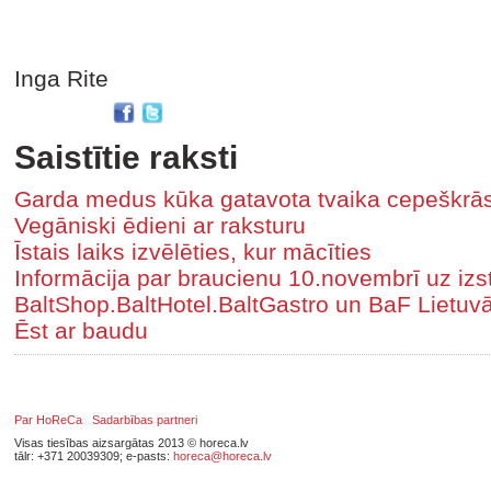
Inga Rite
Saistītie raksti
Garda medus kūka gatavota tvaika cepeškrā
Vegāniski ēdieni ar raksturu
Īstais laiks izvēlēties, kur mācīties
Informācija par braucienu 10.novembrī uz iz
BaltShop.BaltHotel.BaltGastro un BaF Lietuv
Ēst ar baudu
Par HoReCa
Sadarbības partneri
Visas tiesības aizsargātas 2013 © horeca.lv
tālr: +371 20039309; e-pasts:
horeca@horeca.lv