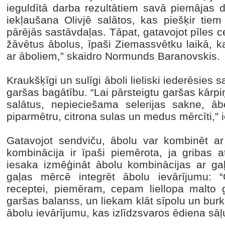
ieguldītā darba rezultātiem savā piemājas d
iekļaušana Olivjē salātos, kas piešķir tie
pārējās sastāvdaļas. Tāpat, gatavojot pīles ce
žāvētus ābolus, īpaši Ziemassvētku laikā, ka
ar āboliem,” skaidro Normunds Baranovskis.
Kraukšķīgi un sulīgi āboli lieliski iederēsies 
garšas bagātību. “Lai pārsteigtu garšas kārp
salātus, nepieciešama selerijas sakne, āb
piparmētru, citrona sulas un medus mērcīti,”
Gatavojot sendviču, ābolu var kombinēt ar 
kombinācija ir īpaši piemērota, ja gribas a
iesaka izmēģināt ābolu kombinācijas ar gaļ
gaļas mērcē integrēt ābolu ievārījumu: “
receptei, piemēram, cepam liellopa malto ga
garšas balanss, un liekam klāt sīpolu un burkān
ābolu ievārījumu, kas izlīdzsvaros ēdiena sā