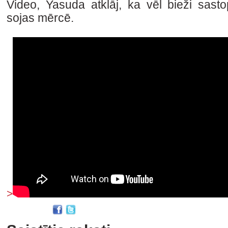
Video, Yasuda atklāj, ka vēl bieži sast
sojas mērcē.
>