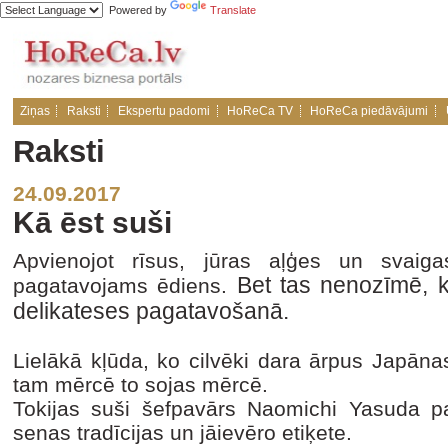
Powered by
Translate
Ziņas
Raksti
Ekspertu padomi
HoReCa TV
HoReCa piedāvājumi
Raksti
24.09.2017
Kā ēst suši
Apvienojot rīsus, jūras aļģes un svaigas
Bet tas nenozīmē, k
pagatavojams ēdiens.
delikateses pagatavošanā.
Lielākā kļūda, ko cilvēki dara ārpus Japāna
tam mērcē to sojas mērcē.
Tokijas suši šefpavārs Naomichi Yasuda pas
senas tradīcijas un jāievēro etiķete.