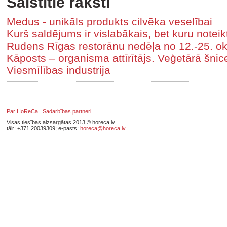
Saistītie raksti
Medus - unikāls produkts cilvēka veselībai
Kurš saldējums ir vislabākais, bet kuru noteikt
Rudens Rīgas restorānu nedēļa no 12.-25. o
Kāposts – organisma attīrītājs. Veģetārā šnic
Viesmīlības industrija
Par HoReCa
Sadarbības partneri
Visas tiesības aizsargātas 2013 © horeca.lv
tālr: +371 20039309; e-pasts:
horeca@horeca.lv