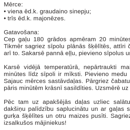
Mērce:
•
viena ēd.k. graudaino sinepju;
•
trīs ēd.k. majonēzes.
Gatavošana:
Cep gaļu 180 grādos apmēram 20 minūtes
Tikmēr sagriez sīpolu plānās šķēlītēs, attīri 
arī to. Sakarsē pannā eļļu, pievieno sīpolus un
Karsē vidējā temperatūrā, nepārtraukti m
minūtes līdz sīpoli ir mīksti. Pievieno medu 
Sajauc mērces sastāvdaļas. Pārgriez čabatu
pāris minūtēm krāsnī sasildīties. Uzsmērē 
Pēc tam uz apakšējās daļas uzliec salātu
dakšiņu palīdzību saplucinātu un ar gaļas s
gurķa šķēlītes un otru maizes pusīti. Sagri
izsalkušos mājiniekus!