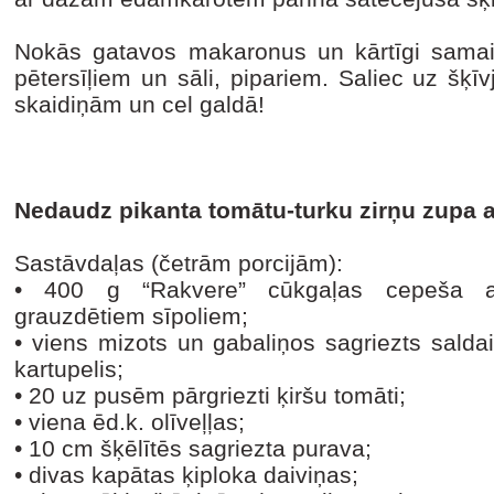
Nokās gatavos makaronus un kārtīgi samai
pētersīļiem un sāli, pipariem. Saliec uz šķī
skaidiņām un cel galdā!
Nedaudz pikanta tomātu-turku zirņu zupa a
Sastāvdaļas (četrām porcijām):
•
400 g “Rakvere” cūkgaļas cepeša a
grauzdētiem sīpoliem;
•
viens mizots un gabaliņos sagriezts salda
kartupelis;
•
20 uz pusēm pārgriezti ķiršu tomāti;
•
viena ēd.k. olīveļļas;
•
10 cm šķēlītēs sagriezta purava;
•
divas kapātas ķiploka daiviņas;