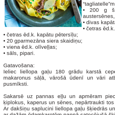
“tagliatelle”
•
200 g šķ
austersēnes,
•
divas kapāt
•
četras ēd.k
•
četras ēd.k. kapātu pētersīļu;
•
20 gparmezāna siera skaidiņu;
•
viena ēd.k. olīveļļas;
•
sāls, pipari.
Gatavošana:
Ieliec liellopa gaļu 180 grādu karstā ce
makaronus sāļā, vārošā ūdenī un vāri atbil
pusmīksti.
Sakarsē uz pannas eļļu un apmēram piec
ķiplokus, kaperus un sēnes, nepārtraukti tos
Ar dakšiņu saplucini liellopa gaļu šķiedrās
ar dažām ēdamkarotēm pannā satecējušā šķ