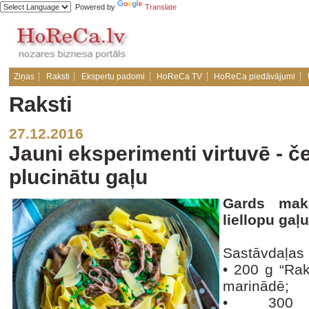
Powered by
Translate
Ziņas
Raksti
Ekspertu padomi
HoReCa TV
HoReCa piedāvājumi
Raksti
27.12.2016
Jauni eksperimenti virtuvē - č
plucinātu gaļu
Gards mak
liellopu gaļu
Sastāvdaļas 
•
200 g “Rak
marinādē;
•
300