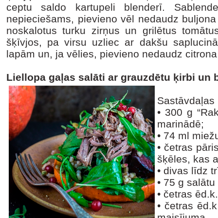
ceptu saldo kartupeli blenderī. Sablend
nepieciešams, pievieno vēl nedaudz buljona
noskalotus turku zirņus un grilētus tomātus
šķīvjos, pa virsu uzliec ar dakšu saplucinā
lapām un, ja vēlies, pievieno nedaudz citrona
Liellopa gaļas salāti ar grauzdētu ķirbi un
Sastāvdaļas 
•
300 g “Rak
marinādē;
•
74 ml miež
•
četras pāri
šķēles, kas a
•
divas līdz tr
•
75 g salātu
•
četras ēd.k.
•
četras ēd.k
maisījuma.