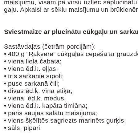
maisījumu, visam pa virsu uzliec saplucinātu 
gaļu. Apkaisi ar sēklu maisījumu un brūklenē
Sviestmaize ar plucinātu cūkgaļu un sarka
Sastāvdaļas (četrām porcijām):
•
400 g “Rakvere” cūkgaļas cepeša ar grauzd
•
viena liela čabata;
•
viena ēd.k. eļļas;
•
trīs sarkanie sīpoli;
•
puse sarkanā čili;
•
divas ēd.k. vīna etiķa;
•
viena ēd.k. medus;
•
viena ēd.k. kapāta timiāna;
•
pāris saujas salātu maisījuma;
•
viens šķēlītēs sagriezts marinēts gurķis;
•
sāls, pipari.