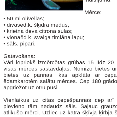
Mērce:
•
50 ml olīveļļas;
•
divasēd.k. šķidra medus;
•
krietna deva citrona sulas;
•
vienaēd.k. svaiga timiāna lapu;
•
sāls, pipari.
Gatavošana:
Vāri iepriekš izmērcētas grūbas 15 līdz 20 
visas mērces sastāvdaļas. Nomizo bietes un 
bietes uz pannas, kas apklāta ar cepa
ēdamkarotēm salātu mērces. Cep 180 grādo
apgriežot uz otru pusi.
Vienlaikus uz citas cepešpannas cep arī 
pievieno tām nedaudz sāls. Sajauc grauzd
atlikušo mērci. Uzliec uz katra šķīvja ķirbja 