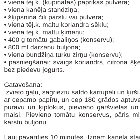
•
viena tēj.k. (kūpinātas) paprikas pulvera;
•
viena kanēļa standziņa;
•
šķipsniņa čili pārslu vai pulvera;
•
viena tēj.k. maltu koriandra sēklu;
•
viena tēj.k. maltu ķimeņu;
•
400 g tomātu gabaliņos (konservu);
•
800 ml dārzeņu buljona;
•
viena bundžiņa turku zirņu (konservu);
•
pasniegšanai: svaigs koriandrs, citrona šķē
bez piedevu jogurts.
Gatavošana:
Izvieto gaļu, sagrieztu saldo kartupeli un ķir
ar cepamo papīru, un cep 180 grādos aptuven
puravu un ķiplokus, pievieno garšvielas un 
maisi. Pievieno tomātu konservus, pāris mi
karstu buljonu.
Ļauj pavārīties 10 minūtes. Izņem kanēļa sta