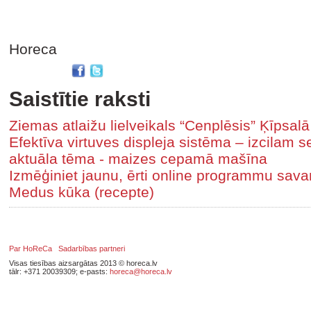
Horeca
Saistītie raksti
Ziemas atlaižu lielveikals “Cenplēsis” Ķīpsal
Efektīva virtuves displeja sistēma – izcilam 
aktuāla tēma - maizes cepamā mašīna
Izmēģiniet jaunu, ērti online programmu sa
Medus kūka (recepte)
Par HoReCa
Sadarbības partneri
Visas tiesības aizsargātas 2013 © horeca.lv
tālr: +371 20039309; e-pasts:
horeca@horeca.lv