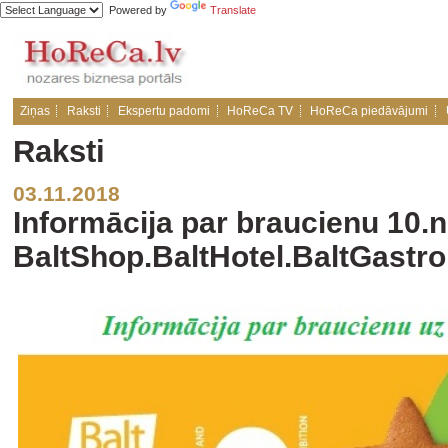
Powered by
Translate
Ziņas
Raksti
Ekspertu padomi
HoReCa TV
HoReCa piedāvājumi
Raksti
03.11.2018
Informācija par braucienu 10.
BaltShop.BaltHotel.BaltGastro