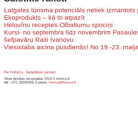
Latgales tūrisma potenciāls netiek izmantots 
Ekoprodukts – kā to atpazīt
Helovīnu receptes-Olbaltumu spociņi
Kursi- no septembra līdz novembrim Pasaules 
šefpavāru Raiti Ivanovu
Viesistaba aicina pusdienās! No 19.-23. maij
Par HoReCa
Sadarbības partneri
Visas tiesības aizsargātas 2013 © horeca.lv
tālr: +371 20039309; e-pasts:
horeca@horeca.lv