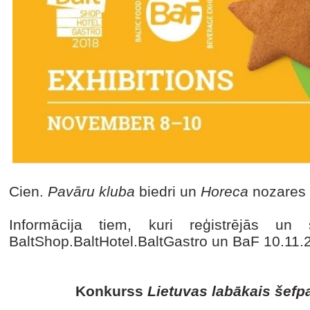
Cien.
Pavāru kluba
biedri un
Horeca
nozares p
Informācija tiem, kuri reģistrējās u
BaltShop.BaltHotel.BaltGastro un BaF 10.11.2
Konkurss
Lietuvas labākais šefp