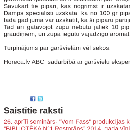
Savukārt tie pipari, kas nogrimst ir uzskatā
Damps speciālisti uzskata, ka no 100 gr pip
tādā gadījumā var uzskatīt, ka šī piparu partija
Tad arī gatavojot zupu nebūtu jāliek 10 pip
graudiņiem, un zupa iegūtu vajadzīgo aromāt
Turpinājums par garšvielām vēl sekos.
Horeca.lv ABC sadarbībā ar garšvielu ekspe
Saistītie raksti
26. aprīlī seminārs- "Vom Fass" produkcijas k
“BIBLIOTĒKA N°1 Restorāns” 2014. gada vīni