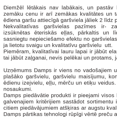
Diemžēl lētākais nav labākais, un pastāv l
zemāku cenu ir arī zemākas kvalitātes un t
ēdiena garšu attiecīgā garšviela jāliek 2 līdz 
Nekvalitatīvas garšvielas pazīmes ir- z
izsūknētas ēteriskās eļļas, pārkaltis un l
sasniegtu nepieciešamo efektu no garšvielas,
ja lietotu svaigu un kvalitatīvu garšvielu utt.
Piemēram, kvalitatīvai lauru lapai ir jābūt elas
tai jābūt zaļganai, nevis pelēkai un protams,
Uzņēmums Damps ir viens no vadošajiem u
plašāko garšvielu, garšvielu maisījumu, kon
ēdienu izejvielu, eļļu, mērču un etiķu veidu
nosaukumi.
Damps piedāvātie produkti ir pieejami visos l
galvenajiem kritērijiem sastādot sortimentu 
citiem piedāvājumiem atšķiras ar augstu kvalit
Damps pārtikas tehnologi rūpīgi vērtē preču a