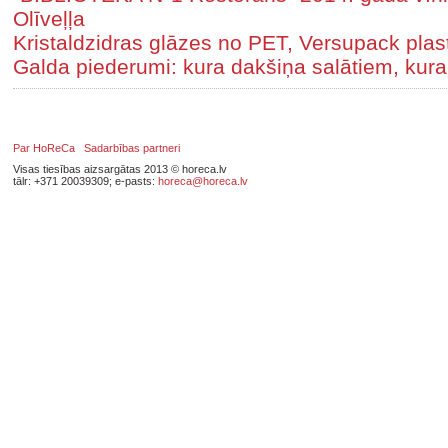
Olīveļļa
Kristaldzidras glāzes no PET, Versupack pl
Galda piederumi: kura dakšiņa salātiem, kur
Par HoReCa
Sadarbības partneri
Visas tiesības aizsargātas 2013 © horeca.lv
tālr: +371 20039309; e-pasts:
horeca@horeca.lv