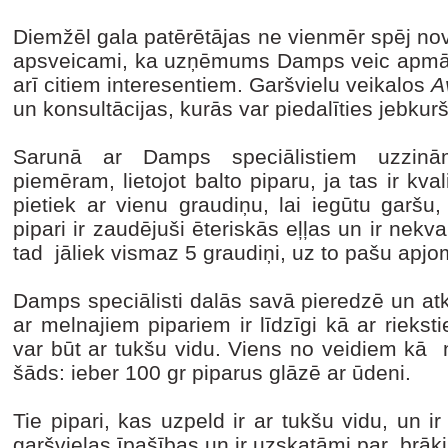
Diemžēl gala patērētājas ne vienmēr spēj novēr
apsveicami, ka uzņēmums Damps veic apmācīb
arī citiem interesentiem. Garšvielu veikalos
A
un konsultācijas, kurās var piedalīties jebkurš
Sarunā ar Damps speciālistiem uzzin
piemēram, lietojot balto piparu, ja tas ir kvali
pietiek ar vienu graudiņu, lai iegūtu garšu,
pipari ir zaudējuši ēteriskās eļļas un ir nekvali
tad jāliek vismaz 5 graudiņi, uz to pašu apj
Damps speciālisti dalās savā pieredzē un atk
ar melnajiem pipariem ir līdzīgi kā ar rieksti
var būt ar tukšu vidu. Viens no veidiem kā n
šāds: ieber 100 gr piparus glāzē ar ūdeni.
Tie pipari, kas uzpeld ir ar tukšu vidu, un ir
garšvielas īpašības un ir uzskatāmi par brāķ