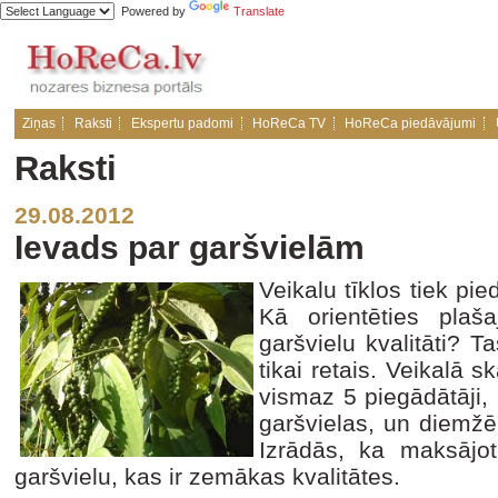
Powered by
Translate
Ziņas
Raksti
Ekspertu padomi
HoReCa TV
HoReCa piedāvājumi
Raksti
29.08.2012
Ievads par garšvielām
Veikalu tīklos tiek pi
Kā orientēties plaš
garšvielu kvalitāti? T
tikai retais. Veikalā 
vismaz 5 piegādātāji
garšvielas, un diemžēl
Izrādās, ka maksājot
garšvielu, kas ir zemākas kvalitātes.