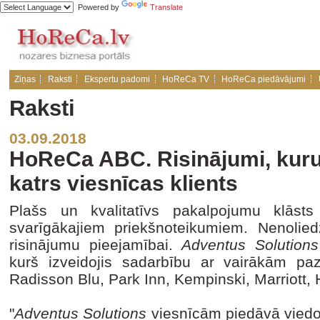
Powered by
Translate
Ziņas
Raksti
Ekspertu padomi
HoReCa TV
HoReCa piedāvājumi
Raksti
03.09.2018
HoReCa ABC. Risinājumi, kurus
katrs viesnīcas klients
Plašs un kvalitatīvs pakalpojumu klāsts
svarīgākajiem priekšnoteikumiem. Nenoliedz
risinājumu pieejamībai.
Adventus Solutions
kurš izveidojis sadarbību ar vairākām p
Radisson Blu, Park Inn, Kempinski, Marriott, H
"
Adventus Solutions
viesnīcām piedāvā viedos