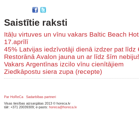
Saistītie raksti
Itāļu virtuves un vīnu vakars Baltic Beach Hote
17.aprīlī
45% Latvijas iedzīvotāji dienā izdzer pat līdz
Restorānā Avalon jauna un ar līdz šīm nebiju
Vakars Argentīnas izcilo vīnu cienītājiem
Ziedkāpostu siera zupa (recepte)
Par HoReCa
Sadarbības partneri
Visas tiesības aizsargātas 2013 © horeca.lv
tālr: +371 20039309; e-pasts:
horeca@horeca.lv