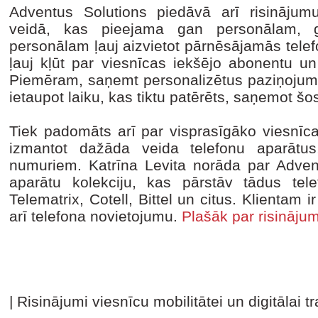
Adventus Solutions piedāvā arī risinājum
veidā, kas pieejama gan personālam, g
personālam ļauj aizvietot pārnēsājamās telef
ļauj kļūt par viesnīcas iekšējo abonentu u
Piemēram, saņemt personalizētus paziņojumus
ietaupot laiku, kas tiktu patērēts, saņemot 
Tiek padomāts arī par visprasīgāko viesnīc
izmantot dažāda veida telefonu aparātus,
numuriem. Katrīna Levita norāda par Advent
aparātu kolekciju, kas pārstāv tādus tel
Telematrix, Cotell, Bittel un citus. Klientam i
arī telefona novietojumu.
Plašāk par risināj
| Risinājumi viesnīcu mobilitātei un digitālai t