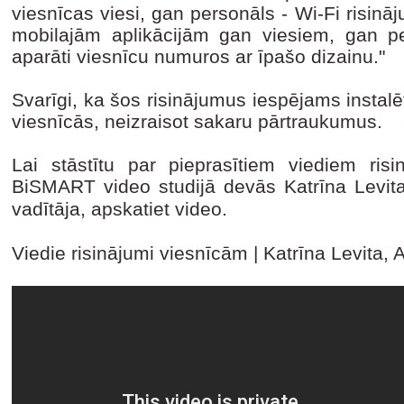
viesnīcas viesi, gan personāls - Wi-Fi risinā
mobilajām aplikācijām gan viesiem, gan p
aparāti viesnīcu numuros ar īpašo dizainu."
Svarīgi, ka šos risinājumus iespējams instalēt
viesnīcās, neizraisot sakaru pārtraukumus.
Lai stāstītu par pieprasītiem viediem ri
BiSMART video studijā devās Katrīna Levita
vadītāja, apskatiet video.
Viedie risinājumi viesnīcām | Katrīna Levi