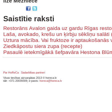
Ilze Mežniece
Saistītie raksti
Restorāns Avalon gaida uz gardu Rīgas resto
Laša, avokado, krešu un ķirbju sēkliņu salāti 
Uztura mācība. Vai fruktoze ir aptaukošanās 
Ziedkāpostu siera zupa (recepte)
Pasaulē ietekmīgākā šefpavāra Hestona Blū
Par HoReCa
Sadarbības partneri
Visas tiesības aizsargātas 2013 © horeca.lv
tālr: +371 20039309; e-pasts:
horeca@horeca.lv