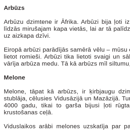
Arbūzs
Arbūzu dzimtene ir Āfrika. Arbūzi bija ļoti iz
līdzās mirušajam kapa vietās, lai ar tā palī
uz aizkapa dzīvi.
Eiropā arbūzi parādījās samērā vēlu – mūsu 
lietot romieši. Arbūzi tika lietoti svaigi un 
vārīja arbūza medu. Tā kā arbūzs mīl siltumu, t
Melone
Melone, tāpat kā arbūzs, ir ķirbjaugu dzi
stublāja, cēlusies Vidusāzijā un Mazāzijā. T
4000 gadu, tikai to garša bijusi ļoti rūgt
krustošanas ceļā.
Viduslaikos arābi melones uzskatīja par p