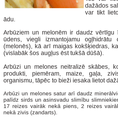
dažādos salā
var tikt lie
ādu.
Arbūziem un melonēm ir daudz vērtīgu ī
ūdens, viegli izmantojamu ogļhidrātu 
(melonēs), kā arī maigas kokšķiedras, k
(vislabāk šos augļus ēst tukšā dūšā).
Arbūzi un melones neitralizē skābes, ko
produkti, piemēram, maize, gaļa, zivis
organismu, tāpēc to bieži iesaka lietot da
Arbūzi un melones satur arī daudz minerālvie
palīdz sirds un asinsvadu slimību slimnieki
17 reizes vairāk nekā piens, 2 reizes vairā
nekā zivis (zandarts).