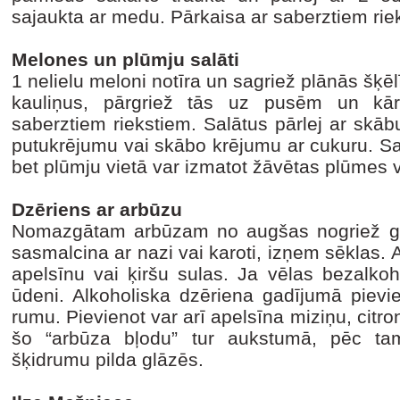
sajaukta ar medu. Pārkaisa ar saberztiem rie
Melones un plūmju salāti
1 nelielu meloni notīra un sagriež plānās šķēl
kauliņus, pārgriež tās uz pusēm un kār
saberztiem riekstiem. Salātus pārlej ar skāb
putukrējumu vai skābo krējumu ar cukuru. Salā
bet plūmju vietā var izmatot žāvētas plūmes 
Dzēriens ar arbūzu
Nomazgātam arbūzam no augšas nogriež 
sasmalcina ar nazi vai karoti, izņem sēklas. A
apelsīnu vai ķiršu sulas. Ja vēlas bezalkoh
ūdeni. Alkoholiska dzēriena gadījumā pievi
rumu. Pievienot var arī apelsīna miziņu, citro
šo “arbūza bļodu” tur aukstumā, pēc t
šķidrumu pilda glāzēs.