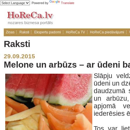
Powered by
Translate
Ziņas
Raksti
Ekspertu padomi
HoReCa TV
HoReCa piedāvājumi
Raksti
29.09.2015
Melone un arbūzs – ar ūdeni ba
Slāpju veld
ūdeni un dzē
daudzumā s
un arbūzu,
apjomā ve
iederēsies 
Tos var lie