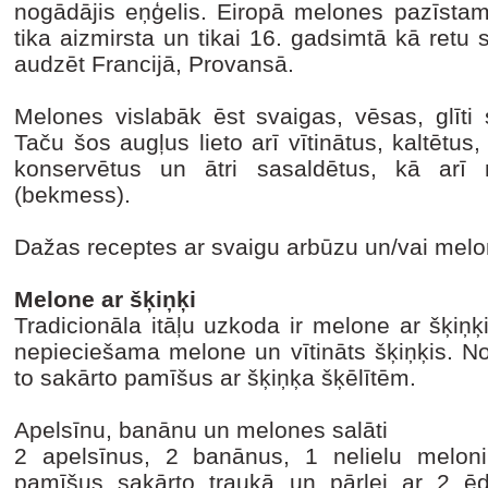
nogādājis eņģelis. Eiropā melones pazīstam
tika aizmirsta un tikai 16. gadsimtā kā retu
audzēt Francijā, Provansā.
Melones vislabāk ēst svaigas, vēsas, glīti s
Taču šos augļus lieto arī vītinātus, kaltētu
konservētus un ātri sasaldētus, kā ar
(bekmess).
Dažas receptes ar svaigu arbūzu un/vai melo
Melone ar šķiņķi
Tradicionāla itāļu uzkoda ir melone ar šķiņ
nepieciešama melone un vītināts šķiņķis. N
to sakārto pamīšus ar šķiņķa šķēlītēm.
Apelsīnu, banānu un melones salāti
2 apelsīnus, 2 banānus, 1 nelielu meloni
pamīšus sakārto traukā un pārlej ar 2 ē