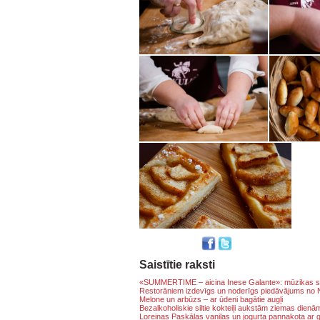
Saistītie raksti
«SUMMERTIME – aicina Inese Galante»: mūzikas svē
Restorāniem izdevīgs un noderīgs piedāvājums n
Melone un arbūzs – ar ūdeni bagātie augļi
Bezalkoholiskie siltie kokteiļi aukstām ziemas dienā
Loreinas Paskālas vaniļas un jogurta pannakota ar g