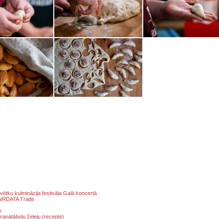
tku kulminācija festivāla Galā koncertā
o NRDATA Trade
m
ranātābolu želeju (recepte)