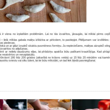
ā ir viena no izplatītām problēmām. Lai no tās izvairītos, jāraugās, lai mīklai pirms cep
lielā mīklas gabala maliņu izlīdzina ar pirkstiem, to pastiepjot. Pildījumam var izvēlēties:
tas piedevas.
izloka un ar glāzi izspiež skaistu pusmēness formiņu. Ja nepieciešams, maliņas aizspiež sting
 izvairītos no atlipšanas.
 ar nelielu daudzumu eļļas, lai pīrādziņu apakša būtu patīkami kraukšķīga. Kad pīrāgi i
tie neatvērtos un nesaplaisātu.
eškrāsnī 180 līdz 200 grādos (atkarībā no krāsns veida) uz 15 līdz 20 minūtēm vai kamēr p
sētu sviestu vai siltu ūdeni, lai tie būtu mīkstāki, un tad liek bļodā pasniegšanai.