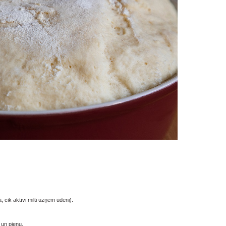
, cik aktīvi milti uzņem ūdeni).
 un pienu.