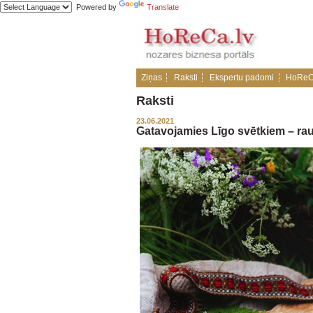
Powered by
Translate
Ziņas
Raksti
Ekspertu padomi
HoReC
Raksti
23.06.2021
Gatavojamies Līgo svētkiem – ra