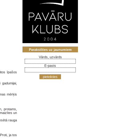
Parakstīties uz jaunumiem
Vārds, uzvārds
E-pasts
itos īpašos
pieteikties
 gadumijai,
anas mērķis
n, protams,
maizītes un
resētā rauga
roti, ja tos