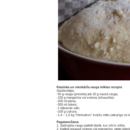
Klasiska un vienkārša rauga mīklas recepte
Sastāvdaļas:
-50 g rauga (presēta) jeb 20 g sausā rauga;
-150 g margarīna vai sviesta (izkausēta);
-200 ml piena;
-300 ml ūdens;
-1 tējkarote sāls;
-100 g cukura;
-1,4 – 1,5 kg “Herkuless” kviešu miltu (atkarīgs no tā
Pagatavošana:
1. Sadrupina raugu palielā bļodā, kur mīcīs mīklu.
2. Katliņā izkausē sviestu vai margarīnu, pielej ūdeni