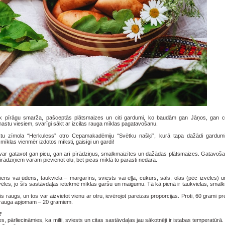
āk pīrāgu smarža, pašceptās plātsmaizes un citi gardumi, ko baudām gan Jāņos, gan c
nastu viesiem, svarīgi sākt ar izcilas rauga mīklas pagatavošanu.
tu zīmola “Herkuless” otro Cepamakadēmiju “Svētku našķi”, kurā tapa dažādi gardumi
 mīklas vienmēr izdotos mīksti, gaisīgi un gardi!
 var gatavot gan picu, gan arī pīrādziņus, smalkmaizītes un dažādas plātsmaizes. Gatavoš
rādziņiem varam pievienot olu, bet picas mīklā to parasti nedara.
ens vai ūdens, taukviela – margarīns, sviests vai eļļa, cukurs, sāls, olas (pēc izvēles) u
les, jo šīs sastāvdaļas ietekmē mīklas garšu un maigumu. Tā kā pienā ir taukvielas, smalk
raugs, un tos var aizvietot vienu ar otru, ievērojot pareizas proporcijas. Proti, 60 grami p
ā rauga apjomam – 20 gramiem.
?
 pārliecināmies, ka milti, sviests un citas sastāvdaļas jau sākotnēji ir istabas temperatūrā. P