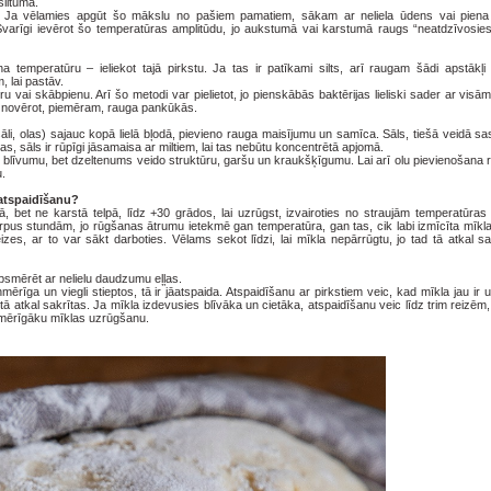
iltumā.
. Ja vēlamies apgūt šo mākslu no pašiem pamatiem, sākam ar neliela ūdens vai pien
 Svarīgi ievērot šo temperatūras amplitūdu, jo aukstumā vai karstumā raugs “neatdzīvosies
temperatūru – ieliekot tajā pirkstu. Ja tas ir patīkami silts, arī raugam šādi apstākļi
 lai pastāv.
u vai skābpienu. Arī šo metodi var pielietot, jo pienskābās baktērijas lieliski sader ar visā
ar novērot, piemēram, rauga pankūkās.
āli, olas) sajauc kopā lielā bļodā, pievieno rauga maisījumu un samīca. Sāls, tiešā veidā sa
s, sāls ir rūpīgi jāsamaisa ar miltiem, lai tas nebūtu koncentrētā apjomā.
od blīvumu, bet dzeltenums veido struktūru, garšu un kraukšķīgumu. Lai arī olu pievienošana 
u.
 atspaidīšanu?
ltā, bet ne karstā telpā, līdz +30 grādos, lai uzrūgst, izvairoties no straujām temperatūr
arpus stundām, jo rūgšanas ātrumu ietekmē gan temperatūra, gan tas, cik labi izmīcīta mīkl
reizes, ar to var sākt darboties. Vēlams sekot līdzi, lai mīkla nepārrūgtu, jo tad tā atkal sa
apsmērēt ar nelielu daudzumu eļļas.
nmērīga un viegli stieptos, tā ir jāatspaida. Atspaidīšanu ar pirkstiem veic, kad mīkla jau ir 
 atkal sakrītas. Ja mīkla izdevusies blīvāka un cietāka, atspaidīšanu veic līdz trim reizēm, 
enmērīgāku mīklas uzrūgšanu.