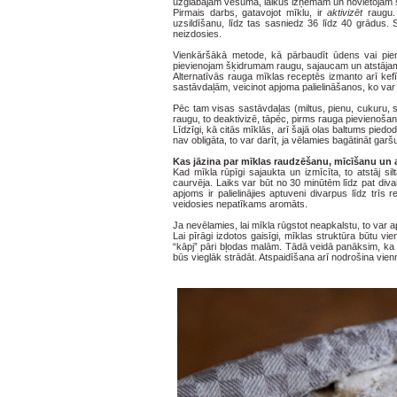
uzglabājam vēsumā, laikus izņemam un novietojam s
Pirmais darbs, gatavojot mīklu, ir
aktivizēt
raugu
uzsildīšanu, līdz tas sasniedz 36 līdz 40 grādus.
neizdosies.
Vienkāršākā metode, kā pārbaudīt ūdens vai piena 
pievienojam šķidrumam raugu, sajaucam un atstājam,
Alternatīvās rauga mīklas receptēs izmanto arī kefīr
sastāvdaļām, veicinot apjoma palielināšanos, ko v
Pēc tam visas sastāvdaļas (miltus, pienu, cukuru, s
raugu, to deaktivizē, tāpēc, pirms rauga pievienošana
Līdzīgi, kā citās mīklās, arī šajā olas baltums pied
nav obligāta, to var darīt, ja vēlamies bagātināt garš
Kas jāzina par mīklas raudzēšanu, mīcīšanu un
Kad mīkla rūpīgi sajaukta un izmīcīta, to atstāj si
caurvēja. Laiks var būt no 30 minūtēm līdz pat div
apjoms ir palielinājies aptuveni divarpus līdz trīs 
veidosies nepatīkams aromāts.
Ja nevēlamies, lai mīkla rūgstot neapkalstu, to var 
Lai pīrāgi izdotos gaisīgi, mīklas struktūra būtu vie
“kāpj” pāri bļodas malām. Tādā veidā panāksim, ka tā
būs vieglāk strādāt. Atspaidīšana arī nodrošina vi