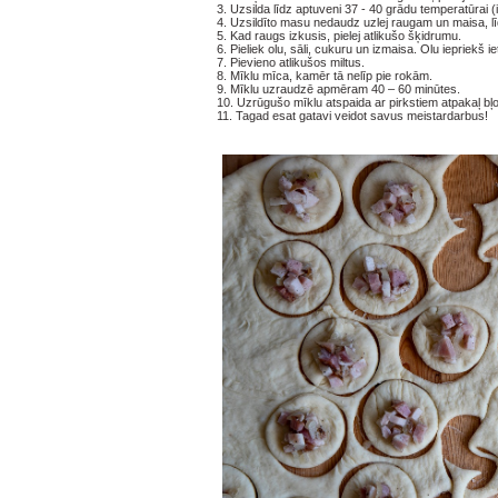
3. Uzsilda līdz aptuveni 37 - 40 grādu temperatūrai (ie
4. Uzsildīto masu nedaudz uzlej raugam un maisa, līd
5. Kad raugs izkusis, pielej atlikušo šķidrumu.
6. Pieliek olu, sāli, cukuru un izmaisa. Olu iepriekš ie
7. Pievieno atlikušos miltus.
8. Mīklu mīca, kamēr tā nelīp pie rokām.
9. Mīklu uzraudzē apmēram 40 – 60 minūtes.
10. Uzrūgušo mīklu atspaida ar pirkstiem atpakaļ bļ
11. Tagad esat gatavi veidot savus meistardarbus!