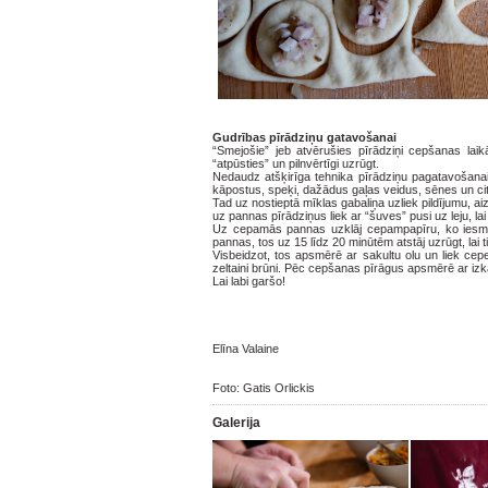
Gudrības pīrādziņu gatavošanai
“Smejošie” jeb atvērušies pīrādziņi cepšanas laik
“atpūsties” un pilnvērtīgi uzrūgt.
Nedaudz atšķirīga tehnika pīrādziņu pagatavošanai – 
kāpostus, speķi, dažādus gaļas veidus, sēnes un ci
Tad uz nostieptā mīklas gabaliņa uzliek pildījumu, a
uz pannas pīrādziņus liek ar “šuves” pusi uz leju, lai
Uz cepamās pannas uzklāj cepampapīru, ko iesmērē
pannas, tos uz 15 līdz 20 minūtēm atstāj uzrūgt, lai 
Visbeidzot, tos apsmērē ar sakultu olu un liek cep
zeltaini brūni. Pēc cepšanas pīrāgus apsmērē ar izkau
Lai labi garšo!
Elīna Valaine
Foto: Gatis Orlickis
Galerija