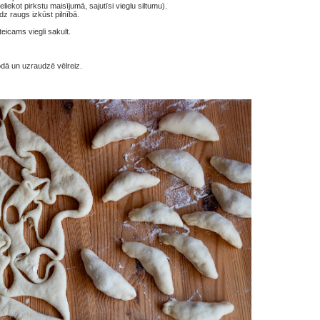
liekot pirkstu maisījumā, sajutīsi vieglu siltumu).
z raugs izkūst pilnībā.
teicams viegli sakult.
odā un uzraudzē vēlreiz.