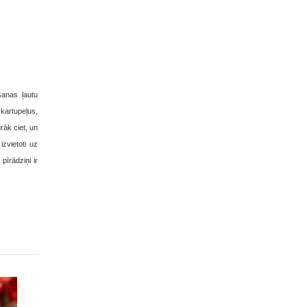
šanas ļautu
 kartupeļus,
rāk ciet, un
zvietoti uz
īrādziņi ir