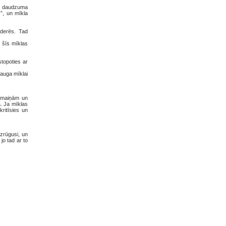
a daudzuma
”, un mīkla
 derēs. Tad
m šīs mīklas
stopoties ar
rauga mīklai
as maiņām un
a. Ja mīklas
kritīsies un
uzrūgusi, un
jo tad ar to