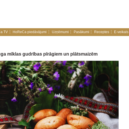
a TV
HoReCa piedāvājumi
Uzņēmumi
Pasākumi
Receptes
E-veikals
uga mīklas gudrības pīrāgiem un plātsmaizēm