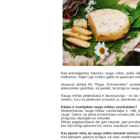
Kad iedomājamies klasisko rauga mīklu, prātā n
notikumos. Klājot Līgo svētku galdu un gatavojot cie
Atsaucot atmiņā AS “Rīgas Dzirnavnieks” produk
ielūkosimies gudrībās, kā panākt, lai pīrāgi no rauga
Rauga mīklas pielietošana ir daudzpusīga – no tās
noteiks, kuru no piedevām izmantot, jo, piemēram, pī
Kādas ir svarīgākās rauga mīklas sastāvdaļas?
Neatņemamas rauga mīklas sastāvdaļas ir: milti, pi
raugs. Ūdens vai piena izmantošanu nosaka pēc izvē
pīrāgi būs elastīgāki un mīkstāki.
Mīklas pagatavošanai der gan sausais, gan presētais 
būs līdzvērtīgi aptuveni trīs reizes mazākam saus
Kas jāņem vērā, lai rauga mīkla vienmēr izdotos
Kad plānojam gatavot pīrāgus vai citas smalkmaizītes,