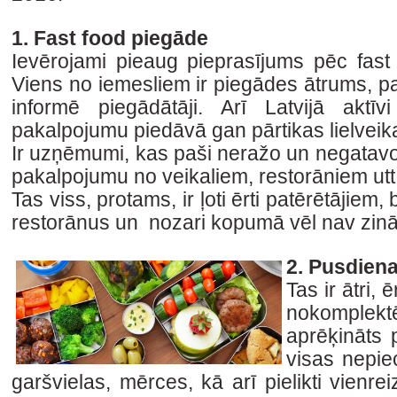
1. Fast food piegāde
Ievērojami pieaug pieprasījums pēc fas
Viens no iemesliem ir piegādes ātrums, p
informē piegādātāji. Arī Latvijā aktīv
pakalpojumu piedāvā gan pārtikas lielveika
Ir uzņēmumi, kas paši neražo un negatavo 
pakalpojumu no veikaliem, restorāniem utt
Tas viss, protams, ir ļoti ērti patērētājie
restorānus un nozari kopumā vēl nav zin
2. Pusdien
Tas ir ātri, 
nokomplekt
aprēķināts 
visas nepie
garšvielas, mērces, kā arī pielikti vienrei