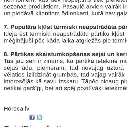
sezonas produktiem. Pasaulē arvien vairāk ir
un piedāvā klientiem ēdienkarti, kurā nav gaļ
7. Populāra kļūst termiski neapstrādāta pār
Ideja ēst termiski neapstrādātu pārtiku kļūst
mēģinājuši pēc kāda laika atgriežās pie termi
8. Pārtikas skaistumkopšanas sejai un ķe
Tas jau sen ir zināms, ka pārtika ietekmē mū
sejas ādu, piemēram, tad nevajag uzturā pā
vēlaties izlīdzināt grumbas, tad vajag vairāk 
interesējās kā savu izskatu. Tāpēc pieaug pi
netikai garšīgi, bet arī spēj pozitīvāki ietekmē
Horeca.lv