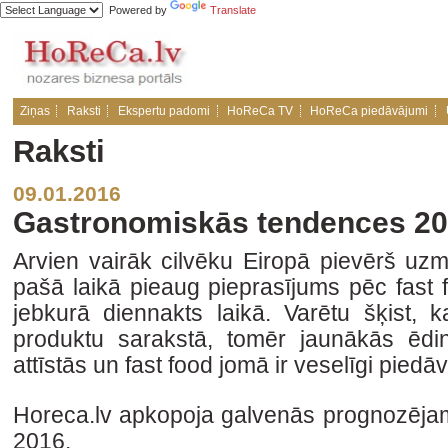
Powered by
Translate
Ziņas
Raksti
Ekspertu padomi
HoReCa TV
HoReCa piedāvājumi
Raksti
09.01.2016
Gastronomiskās tendences 2
Arvien vairāk cilvēku Eiropā pievērš uz
pašā laikā pieaug pieprasījums pēc fast 
jebkurā diennakts laikā. Varētu šķist, k
produktu sarakstā, tomēr jaunākās ēdi
attīstās un fast food jomā ir veselīgi piedā
Horeca.lv apkopoja galvenās prognozēj
2016.