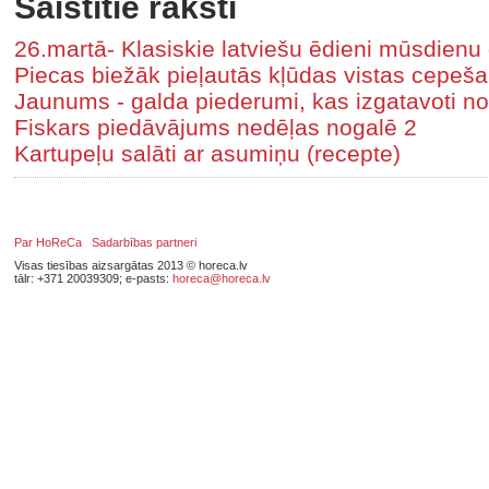
Saistītie raksti
26.martā- Klasiskie latviešu ēdieni mūsdienu
Piecas biežāk pieļautās kļūdas vistas cepeš
Jaunums - galda piederumi, kas izgatavoti n
Fiskars piedāvājums nedēļas nogalē 2
Kartupeļu salāti ar asumiņu (recepte)
Par HoReCa
Sadarbības partneri
Visas tiesības aizsargātas 2013 © horeca.lv
tālr: +371 20039309; e-pasts:
horeca@horeca.lv