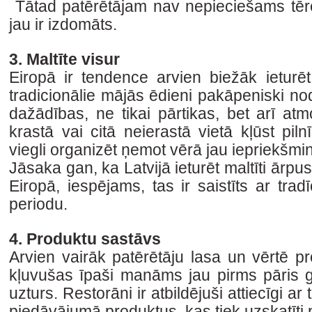
Tātad patērētājam nav nepieciešams tērēt
jau ir izdomāts.
3. Maltīte visur
Eiropā ir tendence arvien biežāk ieturēt
tradicionālie mājās ēdieni pakāpeniski nod
dažādības, ne tikai pārtikas, bet arī at
krastā vai citā neierastā vietā kļūst piln
viegli organizēt ņemot vērā jau iepriekšminē
Jāsaka gan, ka Latvijā ieturēt maltīti ārpu
Eiropā, iespējams, tas ir saistīts ar trad
periodu.
4. Produktu sastāvs
Arvien vairāk patērētāju lasa un vērtē p
kļuvušas īpaši manāms jau pirms pāris g
uzturs. Restorāni ir atbildējuši attiecīgi ar
piedāvājumā produktus, kas tiek uzskatīti 