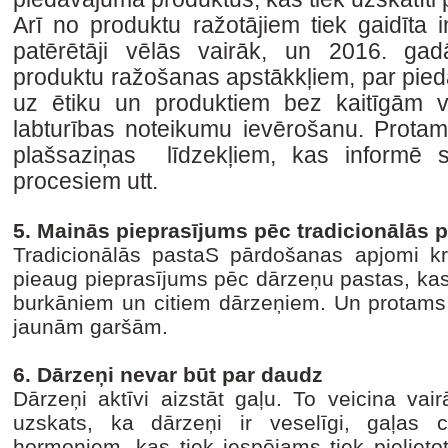
Arī no produktu ražotājiem tiek gaidīta in
patērētāji vēlās vairāk, un 2016. gad
produktu ražošanas apstākkļiem, par pied
uz ētiku un produktiem bez kaitīgām v
labturības noteikumu ievērošanu. Protam
plašsaziņas līdzekļiem, kas informē s
procesiem utt.
5. Mainās pieprasījums pēc tradicionālās 
Tradicionālās pastaS pārdošanas apjomi krī
pieaug pieprasījums pēc dārzeņu pastas, kas 
burkāniem un citiem dārzeņiem. Un protams 
jaunām garšām.
6. Dārzeņi nevar būt par daudz
Dārzeņi aktīvi aizstāt gaļu. To veicina vair
uzskats, ka dārzeņi ir veselīgi, gaļas c
hormoniem, kas tiek iespējams tiek pielietot