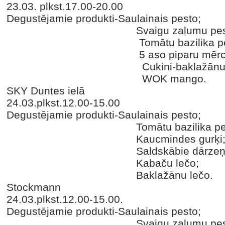
23.03. plkst.17.00-20.00
Degustējamie produkti-Saulainais pesto;
Svaigu zaļumu pest
Tomātu bazilika pes
5 aso piparu mērce
Cukini-baklažānu mē
WOK mango.
SKY Duntes ielā
24.03.plkst.12.00-15.00
Degustējamie produkti-Saulainais pesto;
Tomātu bazilika pest
Kaucmindes gurķi
Saldskābie dārzeņu aso
Kabaču lečo;
Baklažānu lečo.
Stockmann
24.03.plkst.12.00-15.00.
Degustējamie produkti-Saulainais pesto;
Svaigu zaļumu pest