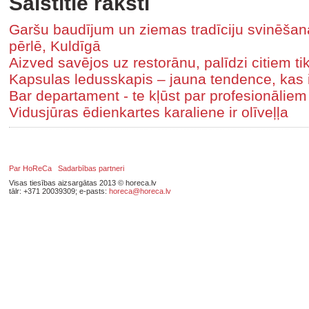
Saistītie raksti
Garšu baudījum un ziemas tradīciju svinē
pērlē, Kuldīgā
Aizved savējos uz restorānu, palīdzi citiem ti
Kapsulas ledusskapis – jauna tendence, kas 
Bar departament - te kļūst par profesionālie
Vidusjūras ēdienkartes karaliene ir olīveļļa
Par HoReCa
Sadarbības partneri
Visas tiesības aizsargātas 2013 © horeca.lv
tālr: +371 20039309; e-pasts:
horeca@horeca.lv