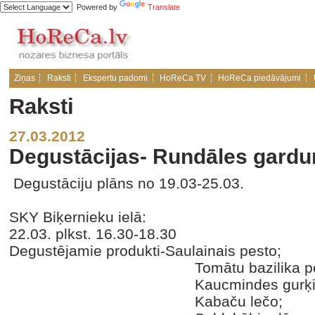
Powered by
Translate
Ziņas
Raksti
Ekspertu padomi
HoReCa TV
HoReCa piedāvājumi
Raksti
27.03.2012
Degustācijas- Rundāles gardum
Degustāciju plāns no 19.03-25.03.
SKY Biķernieku ielā:
22.03. plkst. 16.30-18.30
Degustējamie produkti-Saulainais pesto;
Tomātu bazilika pes
Kaucmindes gurķi
Kabaču lečo;