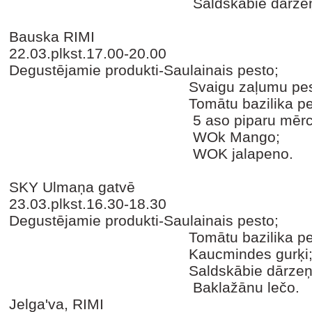
Saldskābie dārzeņu as
Bauska RIMI
22.03.plkst.17.00-20.00
Degustējamie produkti-Saulainais pesto;
Svaigu zaļumu pest
Tomātu bazilika pest
5 aso piparu mērce
WOk Mango;
WOK jalapeno.
SKY Ulmaņa gatvē
23.03.plkst.16.30-18.30
Degustējamie produkti-Saulainais pesto;
Tomātu bazilika pest
Kaucmindes gurķi
Saldskābie dārzeņu aso
Baklažānu lečo.
Jelga'va, RIMI