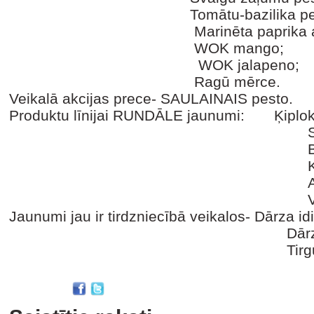
Tomātu-bazilika pest
Marinēta paprika ar ķip
WOK mango;
WOK jalapeno;
Ragū mērce.
Veikalā akcijas prece- SAULAINAIS pesto.
Produktu līnijai RUNDĀLE jaunumi: Ķiplok
Sīpolu dže
Brūkleņu rel
Kāļu pes
Avakado-rukola
Vasabi mārru
Jaunumi jau ir tirdzniecībā veikalos- Dārza idi
Dārza idille, Valdem
Tirgus galerija, St