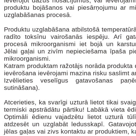
Ievērojot dažus nosacījumus, var ievērojami 
produktu bojāšanos vai piesārņojumu ar m
uzglabāšanas procesā.
Produktu uzglabāšana atbilstošā temperatūr
radīto toksīnu vairošanās iespēju. Arī ga
procesā mikroorganismi iet bojā un karstu
Jēlai gaļai un zivīm nepieciešama īpaša pie
mikroorganismi.
Katram produktam ražotājs norāda produkta d
ievērošana ievērojami mazina risku saslimt ar
Izvēlieties veselīgus gatavošanas paņē
sutināšana).
Atcerieties, ka svarīgi uzturā lietot tikai sva
termiski apstrādātu pārtiku! Labākā vieta ēd
Optimāli ēdienu vajadzētu lietot uzturā tū
atdzesēt un uzglabāt ledusskapī. Gatavojot 
jēlas gaļas vai zivs kontaktu ar produktiem, ka