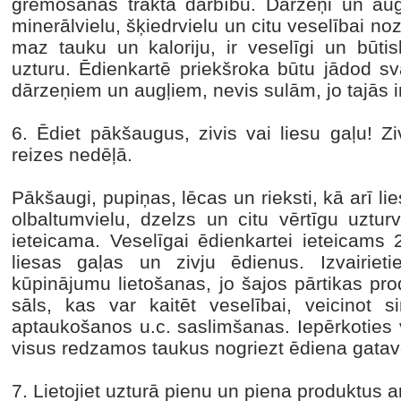
gremošanas trakta darbību. Dārzeņi un augļ
minerālvielu, šķiedrvielu un citu veselībai n
maz tauku un kaloriju, ir veselīgi un būti
uzturu. Ēdienkartē priekšroka būtu jādod sv
dārzeņiem un augļiem, nevis sulām, jo tajās i
6. Ēdiet pākšaugus, zivis vai liesu gaļu! Zi
reizes nedēļā.
Pākšaugi, pupiņas, lēcas un rieksti, kā arī li
olbaltumvielu, dzelzs un citu vērtīgu uzturv
ieteicama. Veselīgai ēdienkartei ieteicams 
liesas gaļas un zivju ēdienus. Izvairie
kūpinājumu lietošanas, jo šajos pārtikas prod
sāls, kas var kaitēt veselībai, veicinot 
aptaukošanos u.c. saslimšanas. Iepērkoties v
visus redzamos taukus nogriezt ēdiena gatav
7. Lietojiet uzturā pienu un piena produktus 