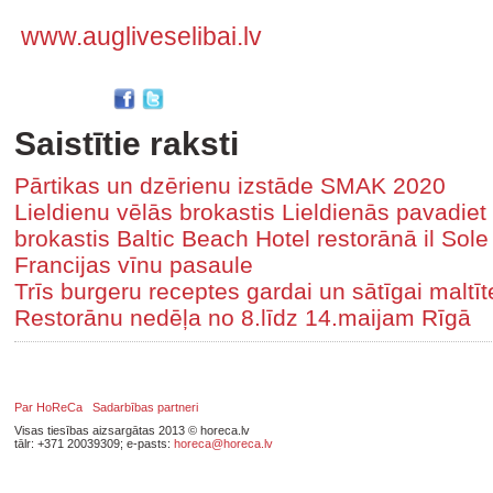
www.augliveselibai.lv
Saistītie raksti
Pārtikas un dzērienu izstāde SMAK 2020
Lieldienu vēlās brokastis Lieldienās pavadiet 
brokastis Baltic Beach Hotel restorānā il Sole
Francijas vīnu pasaule
Trīs burgeru receptes gardai un sātīgai maltīt
Restorānu nedēļa no 8.līdz 14.maijam Rīgā
Par HoReCa
Sadarbības partneri
Visas tiesības aizsargātas 2013 © horeca.lv
tālr: +371 20039309; e-pasts:
horeca@horeca.lv