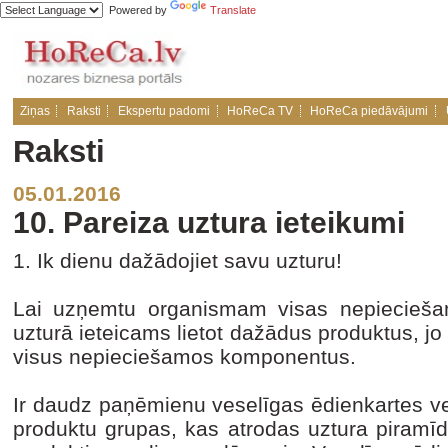
Powered by
Translate
Ziņas
Raksti
Ekspertu padomi
HoReCa TV
HoReCa piedāvājumi
Raksti
05.01.2016
10. Pareiza uztura ieteikumi
1. Ik dienu dažādojiet savu uzturu!
Lai uzņemtu organismam visas nepieciešam
uzturā ieteicams lietot dažādus produktus, jo
visus nepieciešamos komponentus.
Ir daudz paņēmienu veselīgas ēdienkartes vei
produktu grupas, kas atrodas uztura piramī