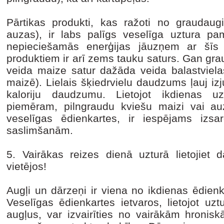
Pārtikas produkti, kas ražoti no graudaugie
auzas), ir labs palīgs veselīga uztura p
nepieciešamās enerģijas jāuzņem ar šīs
produktiem ir arī zems tauku saturs. Gan grau
veida maize satur dažāda veida balastvielas
maizē). Lielais šķiedrvielu daudzums ļauj i
kaloriju daudzumu. Lietojot ikdienas uz
piemēram, pilngraudu kviešu maizi vai au
veselīgas ēdienkartes, ir iespējams izs
saslimšanām.
5. Vairākas reizes dienā uzturā lietojiet 
vietējos!
Augļi un dārzeņi ir viena no ikdienas ēdien
Veselīgas ēdienkartes ietvaros, lietojot u
augļus, var izvairīties no vairākām hronis