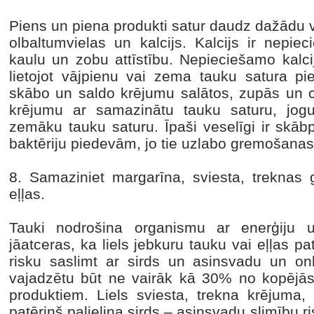
Piens un piena produkti satur daudz dažādu vēr
olbaltumvielas un kalcijs. Kalcijs ir nepie
kaulu un zobu attīstību. Nepieciešamo kalc
lietojot vājpienu vai zema tauku satura pi
skābo un saldo krējumu salātos, zupās un ci
krējumu ar samazinātu tauku saturu, jogur
zemāku tauku saturu. Īpaši veselīgi ir skābp
baktēriju piedevām, jo tie uzlabo gremošana
8. Samaziniet margarīna, sviesta, treknas g
eļļas.
Tauki nodrošina organismu ar enerģiju
jāatceras, ka liels jebkuru tauku vai eļļas 
risku saslimt ar sirds un asinsvadu un o
vajadzētu būt ne vairāk kā 30% no kopējās
produktiem. Liels sviesta, trekna krējuma,
patēriņš palielina sirds – asinsvadu slimību 