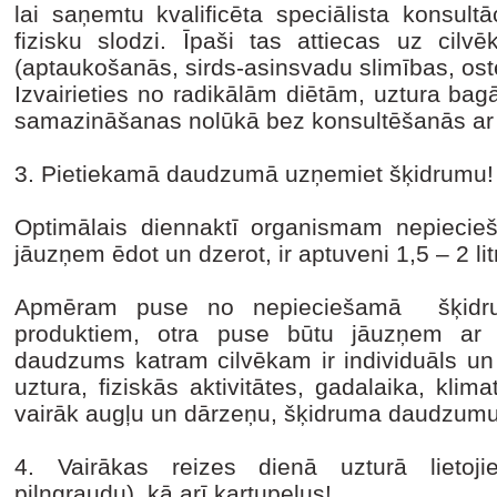
lai saņemtu kvalificēta speciālista konsult
fizisku slodzi. Īpaši tas attiecas uz cilv
(aptaukošanās, sirds-asinsvadu slimības, os
Izvairieties no radikālām diētām, uztura bag
samazināšanas nolūkā bez konsultēšanās ar
3. Pietiekamā daudzumā uzņemiet šķidrumu!
Optimālais diennaktī organismam nepieci
jāuzņem ēdot un dzerot, ir aptuveni 1,5 – 2 litr
Apmēram puse no nepieciešamā šķidrum
produktiem, otra puse būtu jāuzņem ar
daudzums katram cilvēkam ir individuāls un
uztura, fiziskās aktivitātes, gadalaika, klim
vairāk augļu un dārzeņu, šķidruma daudzum
4. Vairākas reizes dienā uzturā lietoji
pilngraudu), kā arī kartupeļus!