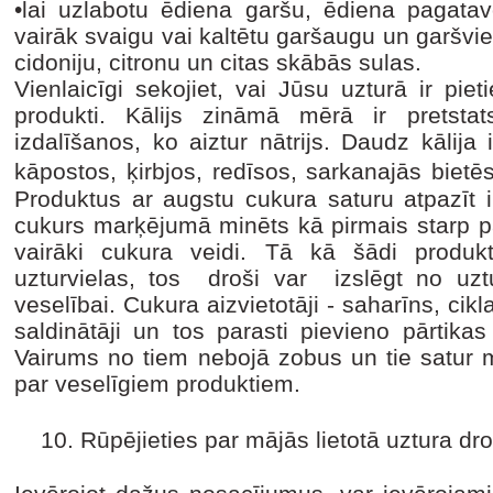
•lai uzlabotu ēdiena garšu, ēdiena pagatavo
vairāk svaigu vai kaltētu garšaugu un garšvie
cidoniju, citronu un citas skābās sulas.
Vienlaicīgi sekojiet, vai Jūsu uzturā ir pi
produkti. Kālijs zināmā mērā ir pretsta
izdalīšanos, ko aiztur nātrijs. Daudz kālija i
kāpostos, ķirbjos, redīsos, sarkanajās biet
Produktus ar augstu cukura saturu atpazīt ir
cukurs marķējumā minēts kā pirmais starp pā
vairāki cukura veidi. Tā kā šādi produk
uzturvielas, tos droši var izslēgt no uz
veselībai. Cukura aizvietotāji - saharīns, cik
saldinātāji un tos parasti pievieno pārtikas
Vairums no tiem nebojā zobus un tie satur 
par veselīgiem produktiem.
10. Rūpējieties par mājās lietotā uztura dro