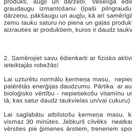
produkti, augļi un dārzeņi. Veselīga ēd
graudaugu izmantošanu (īpaši pilngraudu
dārzeņu, pākšaugu un augļu, kā arī samērīg
zemu tauku saturu no piena un gaļas produkt
aizrauties ar produktiem, kuros ir daudz tauk
2. Samērojiet savu ēdienkarti ar fizisko akti
ieteiktajās robežās!
Lai uzturētu normālu ķermeņa masu, nepie
patērētās enerģijas daudzumu. Pārtika ar au
bioloģisko vērtību - nepietiekošu vitamīnu 
tā, kas satur daudz taukvielas un/vai cukuru
Lai saglabātu atbilstošu ķermeņa masu, kat
vismaz 30 minūtes. Jebkurš cilvēks neatkarī
vērsties pie ģimenes ārstiem, treneriem spor