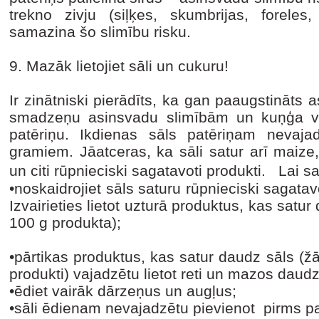
trekno zivju (siļķes, skumbrijas, foreles,
samazina šo slimību risku.
9. Mazāk lietojiet sāli un cukuru!
Ir zinātniski pierādīts, ka gan paaugstināts 
smadzeņu asinsvadu slimībām un kuņģa vēz
patēriņu. Ikdienas sāls patēriņam nevaja
gramiem. Jāatceras, ka sāli satur arī maize,
un citi rūpnieciski sagatavoti produkti. Lai s
•noskaidrojiet sāls saturu rūpnieciski sagat
Izvairieties lietot uzturā produktus, kas satu
100 g produkta);
•pārtikas produktus, kas satur daudz sāls (žāv
produkti) vajadzētu lietot reti un mazos dau
•ēdiet vairāk dārzeņus un augļus;
•sāli ēdienam nevajadzētu pievienot pirms 