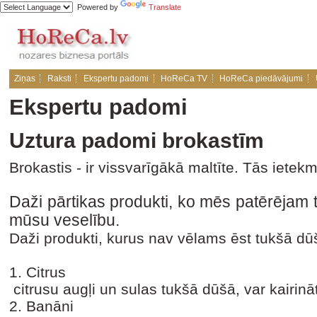
Powered by
Translate
Ziņas
Raksti
Ekspertu padomi
HoReCa TV
HoReCa piedāvājumi
Ekspertu padomi
Uztura padomi brokastīm
Brokastis - ir vissvarīgākā maltīte. Tās ietek
Daži pārtikas produkti, ko mēs patērējam 
mūsu veselību.
Daži produkti, kurus nav vēlams ēst tukšā d
1. Citrus
citrusu augļi un sulas tukšā dūšā, var kairi
2. Banāni