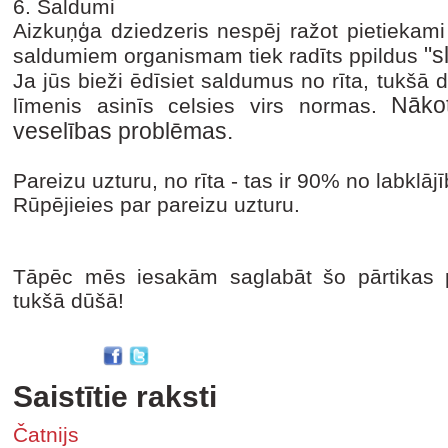
6. Saldumi
Aizkuņģa dziedzeris nespēj ražot pietiekami
"s
saldumiem organismam tiek radīts ppildus
Ja jūs bieži ēdīsiet saldumus no rīta, tukšā 
Nākotn
līmenis asinīs celsies virs normas.
veselības problēmas.
Pareizu uzturu, no rīta - tas ir 90% no labklā
Rūpējieies par pareizu uzturu.
Tāpēc mēs iesakām saglabāt šo pārtikas p
tukšā dūšā!
Saistītie raksti
Čatnijs