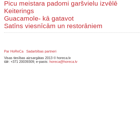
Picu meistara padomi garšvielu izvēlē
Keiterings
Guacamole- kā gatavot
Satīns viesnīcām un restorāniem
Par HoReCa
Sadarbības partneri
Visas tiesības aizsargātas 2013 © horeca.lv
tālr: +371 20039309; e-pasts:
horeca@horeca.lv