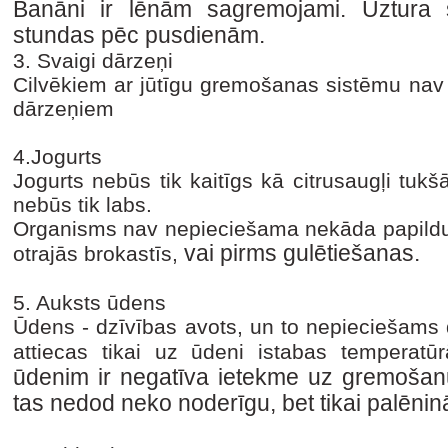
Banāni ir lēnām sagremojami. Uztura s
stundas pēc pusdienām.
3. Svaigi dārzeņi
Cilvēkiem ar jūtīgu gremošanas sistēmu nav 
dārzeņiem
4.Jogurts
Jogurts nebūs tik kaitīgs kā citrusaugļi tuk
nebūs tik labs.
Organisms nav nepieciešama nekāda papildu b
vai pirms gulētiešanas.
otrajās brokastīs,
5. Auksts ūdens
Ūdens - dzīvības avots, un to nepieciešams 
attiecas tikai uz ūdeni istabas temperat
ūdenim ir negatīva ietekme uz gremošanu
tas nedod neko noderīgu,
bet tikai palēn