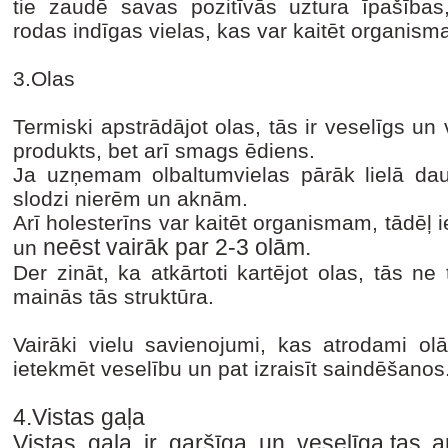
tie zaudē savas pozitīvās uztura īpašības,
rodas indīgas vielas, kas var kaitēt organism
3.Olas
Termiski apstrādājot olas, tās ir veselīgs un 
produkts, bet arī smags ēdiens.
Ja uzņemam olbaltumvielas pārāk lielā daud
slodzi nierēm un aknām.
Arī holesterīns var kaitēt organismam, tādēļ 
neēst vairāk par 2-3 olām.
un
Der zināt, ka atkārtoti kartējot olas, tās ne 
mainās tās struktūra.
Vairāki vielu savienojumi, kas atrodami olā
ietekmēt veselību un pat izraisīt saindēšanos
4.Vistas gaļa
Vistas gaļa ir garšīga un veselīga,tas ar