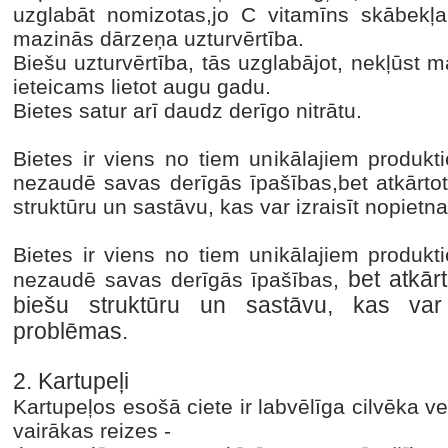
uzglabāt nomizotas,jo C vitamīns skābekļ
mazinās dārzeņa uzturvērtība.
Biešu uzturvērtība, tās uzglabājot, nekļūst 
ieteicams lietot augu gadu.
Bietes satur arī daudz derīgo nitrātu.
Bietes ir viens no tiem unikālajiem produkt
nezaudē savas derīgās īpašības,bet atkārtot
struktūru un sastāvu, kas var izraisīt nopiet
Bietes ir viens no tiem unikālajiem produkt
bet atkār
nezaudē savas derīgās īpašības,
biešu struktūru un sastāvu, kas var 
problēmas.
2. Kartupeļi
Kartupeļos esošā ciete ir labvēlīga cilvēka vese
vairākas reizes -