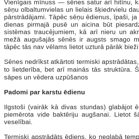
Vienīgais mīnuss — sēnes satur arī hitīnu, 
sēņu olbaltumvielas un lielais šķiedrvielu d
pārstrādājami. Tāpēc sēņu ēdienus, īpaši, ja t
die­nas pirmajā pusē un aicina būt piesard
sistēmas trau­cējumiem, kā arī nieru un ak
mežā augušajās sēnēs ir augsts smago met
tāpēc tās nav vēlams lietot uzturā pārāk bieži
Sēnes nedrīkst atkārtoti termiski apstrādātas,
.
to lietderība, bet arī mainās tās struktūra
Š
sāpes un vēdera uzpūšanos
Padomi par karstu ēdienu
Ilgstoši (vairāk kā divas stundas) glabājot 
piemērota vide baktēriju augšanai. Lietot š
veselībai.
Termiski apstrādāts ēdiens, ko neglabā temp