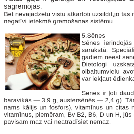
sagremojas.
Bet nevajadzētu vistu atkārtoti uzsildīt,jo tas
negatīvi ietekmē gremošanas sistēmu.
5.Sēnes
Sēnes ierindojā
sarakstā. Speciāl
gadiem neēst sēn
Dietologi uzska
olbaltumvielu avo
var iekļaut ēdienk
Sēnēs ir ļoti daud
baravikās — 3,9 g, austersēnēs — 2,4 g). Tās 
nams kālijs un fosfors), vitamīnus un citas 
vitamī­nus, piemēram, Bv B2, B6, D un H, jūs c
pavisam maz vai neatradīsiet nemaz.