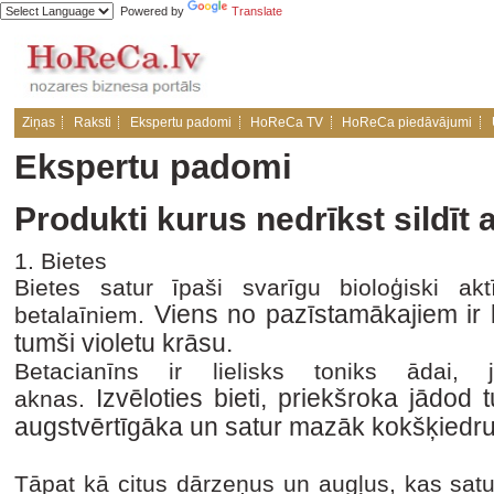
Powered by
Translate
Ziņas
Raksti
Ekspertu padomi
HoReCa TV
HoReCa piedāvājumi
Ekspertu padomi
Produkti kurus nedrīkst sildīt a
1. Bietes
Bietes satur īpaši svarīgu bioloģiski a
Viens no pazīstamākajiem ir 
betalaīniem.
tumši violetu krāsu.
Betacianīns ir lielisks toniks ādai, 
Izvēloties bieti, priekšroka jādod 
aknas.
augstvērtīgāka un satur mazāk kokšķiedr
Tāpat kā citus dārzeņus un augļus, kas satu