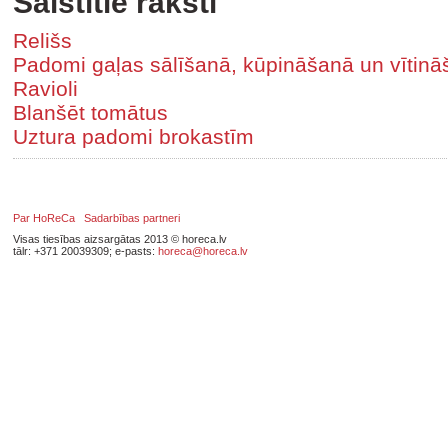
Saistītie raksti
Relišs
Padomi gaļas sālīšanā, kūpināšanā un vītin
Ravioli
Blanšēt tomātus
Uztura padomi brokastīm
Par HoReCa
Sadarbības partneri
Visas tiesības aizsargātas 2013 © horeca.lv
tālr: +371 20039309; e-pasts:
horeca@horeca.lv