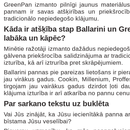
GreenPan izmanto pilnīgi jaunus materiālus
pannam ir savas atšķirības un priekšrocī
tradicionālo nepiedegošo klājumu.
Kāda ir atšķība stap Ballarini un 
labāka un kāpēc?
Minētie ražotāji izmanto dažādus nepiedego
gālvena priekšrocība salidzinājuma ar tradic
izturība, kā arī iztrurība pret skrāpējumiem.
Ballarini pannas pie pareizas lietošans ir pier
jau virākus gadus. Cookin, Millenium, Proffes
tirgojam jau vairākus gadus dzirdot ļoti d
klājuma izturība ir arī atkarība no pannu cenu
Par sarkano tekstu uz buklēta
Vai Jūs zinājāt, ka Jūsu iecienītākā panna 
bīstama Jūsu veselībai?