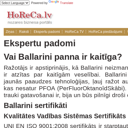
Powered by
Translate
Ziņas
Raksti
Ekspertu padomi
HoReCa TV
HoReCa piedāvājumi
Ekspertu padomi
Vai Ballarini panna ir kaitīga?
Ražotājs ir apstiprinājis, kā Ballarini neizm
ir atzītas par kaitīgām veselībai. Ballari
jaunās paaudzes tehnoloģijas, ļauj ražot au
kas nesatur PFOA (PerFluorOktanoīdSkābi). L
trauki gatavošanai ir, bija un būs pilnīgi droši
Ballarini sertifikāti
Kvalitātes Vadības Sistēmas Sertifikāts
UNI EN ISO 9001:2008 sertifikāts ir starptauti