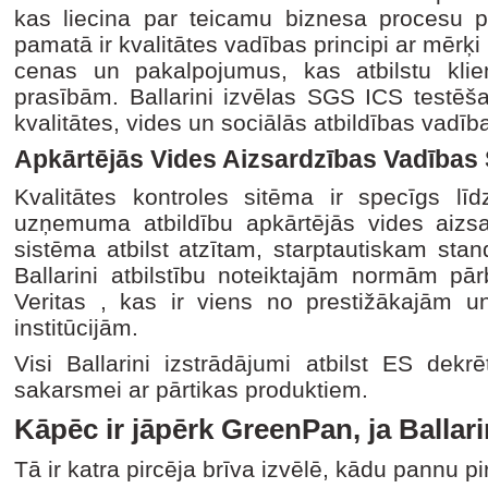
kas liecina par teicamu biznesa procesu p
pamatā ir kvalitātes vadības principi ar mērķi
cenas un pakalpojumus, kas atbilstu kli
prasībām. Ballarini izvēlas SGS ICS testēšana
kvalitātes, vides un sociālās atbildības vadīb
Apkārtējās Vides Aizsardzības Vadības 
Kvalitātes kontroles sitēma ir specīgs līd
uzņemuma atbildību apkārtējās vides aizsar
sistēma atbilst atzītam, starptautiskam st
Ballarini atbilstību noteiktajām normām pā
Veritas , kas ir viens no prestižākajām u
institūcijām.
Visi Ballarini izstrādājumi atbilst ES dek
sakarsmei ar pārtikas produktiem.
Kāpēc ir jāpērk GreenPan, ja Ballar
Tā ir katra pircēja brīva izvēlē, kādu pannu pi