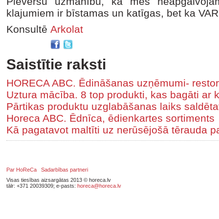
Pieversu uzmanību, ka mēs neapgalvojam
klajumiem ir bīstamas un katīgas, bet ka V
Konsultē
Arkolat
Saistītie raksti
HORECA ABC. Ēdināšanas uzņēmumi- restorā
Uztura mācība. 8 top produkti, kas bagāti ar k
Pārtikas produktu uzglabāšanas laiks saldēt
Horeca ABC. Ēdnīca, ēdienkartes sortiments
Kā pagatavot maltīti uz nerūsējošā tērauda 
Par HoReCa
Sadarbības partneri
Visas tiesības aizsargātas 2013 © horeca.lv
tālr: +371 20039309; e-pasts:
horeca@horeca.lv