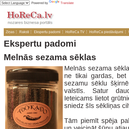
Powered by
Translate
Ziņas
Raksti
Ekspertu padomi
HoReCa TV
HoReCa piedāvājumi
Ekspertu padomi
Melnās sezama sēklas
Melnās sezama sēkla
ne tikai gardas, bet
sezamu sēklu šķirnē
valstīs. Satur dau
Ieteicams lietot grūt
sniedz šīs sēkliņas 
Tām piemīt spēja pa
un veicināt šūnu atja