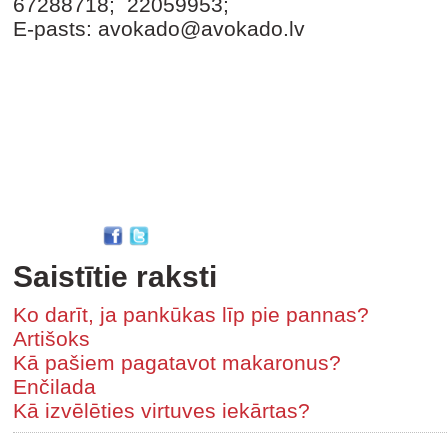
67288718; 22059953;
E-pasts: avokado@avokado.lv
Saistītie raksti
Ko darīt, ja pankūkas līp pie pannas?
Artišoks
Kā pašiem pagatavot makaronus?
Enčilada
Kā izvēlēties virtuves iekārtas?