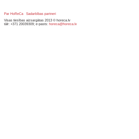
Par HoReCa
Sadarbības partneri
Visas tiesības aizsargātas 2013 © horeca.lv
tālr: +371 20039309; e-pasts:
horeca@horeca.lv