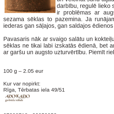
darbību, regulē lieko 
ir problēmas ar aug
sezama sēklas to pazemina. Ja runājam 
iederas gan sāļajos, gan saldajos ēdien
Pavasaris nāk ar svaigo salātu un kokte
sēklas ne tikai labi izskatās ēdienā, bet 
ar garšu un augsto uzturvērtību. Piemīt ri
100 g – 2.05 eur
Kur var nopirkt:
Rīga, Tērbatas iela 49/51