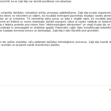
enozīmē, ka ar zaļo tēju var aizstāt pusdienas vai vakariņas.
zi, urīnpūšļa slimībām, reimatiskā artrīta, prostatas palielināšanos. Zaļā tēja izvada organism
attīra nieres no toksīniem un sāļiem, kā rezultātā ievērojami pazeminās iespējas rasties akm
ielas arī ar sviedriem. Tā vienmērīgi attīra poras un ādai ir vieglāk elpot, kā rezultātā ād
Nereti arī ikdienā uz mums iedarbojas dažādi starojumi, sākot ar saules radiāciju un beidzo
a ir lieliska pretinde pret visiem šiem "elektroniskajiem atkritumiem" un viegli izvada tās n
labojot to asinsapgādi un skābekļa apgādi. Pateicoties zaļās tējas kompleksajai iedarbība
 kopējais ķermeņa tonuss un darbspējas. Zaļā tēja ir labs līdzeklis pret grumbām.
un tās pašas izejvielas, taču pielietojot dažādus tehnoloģiskos procesus. Zaļā tēja mazāk t
” aromāts un tai piemīt vairāk ārstniecisko īpašību.
a