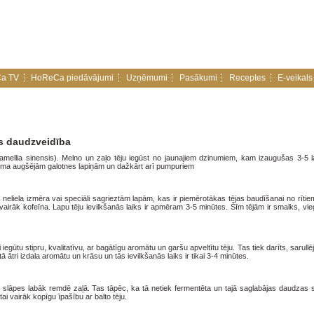
a TV
HoReCa piedāvājumi
Uzņēmumi
Pasākumi
Receptes
E-veikals
as daudzveidība
amellia sinensis). Melno un zaļo tēju iegūst no jaunajiem dzinumiem, kam izaugušas 3-5 l
 krūma augšējām galotnes lapiņām un dažkārt arī pumpuriem
o neliela izmēra vai speciāli sagrieztām lapām, kas ir piemērotākas tējas baudīšanai no rīti
ir vairāk kofeīna. Lapu tēju ievilkšanās laiks ir apmēram 3-5 minūtes. Šīm tējām ir smalks, vi
i iegūtu stipru, kvalitatīvu, ar bagātīgu aromātu un garšu apveltītu tēju. Tas tiek darīts, sarullē
o tā ātri izdala aromātu un krāsu un tās ievilkšanās laiks ir tikai 3-4 minūtes.
u slāpes labāk remdē zaļā. Tas tāpēc, ka tā netiek fermentēta un tajā saglabājas daudzas s
tai vairāk kopīgu īpašību ar balto tēju.