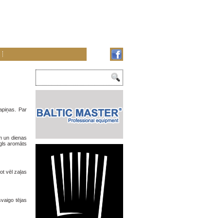
apiņas. Par
em un dienas
egls aromāts
jot vēl zaļas
vaigo tējas