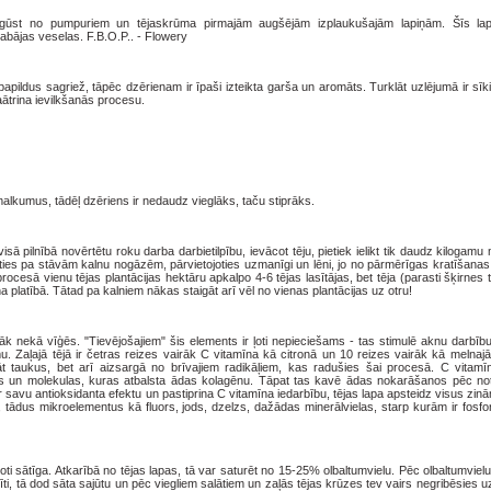
iegūst no pumpuriem un tējaskrūma pirmajām augšējām izplaukušajām lapiņām. Šīs la
labājas veselas. F.B.O.P.. - Flowery
pildus sagriež, tāpēc dzērienam ir īpaši izteikta garša un aromāts. Turklāt uzlējumā ir sīk
aātrina ievilkšanās procesu.
alkumus, tādēļ dzēriens ir nedaudz vieglāks, taču stiprāks.
visā pilnībā novērtētu roku darba darbietilpību, ievācot tēju, pietiek ielikt tik daudz kiloga
ties pa stāvām kalnu nogāzēm, pārvietojoties uzmanīgi un lēni, jo no pārmērīgas kratīšanas
rocesā vienu tējas plantācijas hektāru apkalpo 4-6 tējas lasītājas, bet tēja (parasti šķirnes 
ha platībā. Tātad pa kalniem nākas staigāt arī vēl no vienas plantācijas uz otru!
airāk nekā vīģēs. "Tievējošajiem" šis elements ir ļoti nepieciešams - tas stimulē aknu darbību
. Zaļajā tējā ir četras reizes vairāk C vitamīna kā citronā un 10 reizes vairāk kā melnajā
t taukus, bet arī aizsargā no brīvajiem radikāļiem, kas radušies šai procesā. C vitamīn
as un molekulas, kuras atbalsta ādas kolagēnu. Tāpat tas kavē ādas nokarāšanos pēc no
 savu antioksidanta efektu un pastiprina C vitamīna iedarbību, tējas lapa apsteidz visus zi
ādus mikroelementus kā fluors, jods, dzelzs, dažādas minerālvielas, starp kurām ir fosfors
ir ļoti sātīga. Atkarībā no tējas lapas, tā var saturēt no 15-25% olbaltumvielu. Pēc olbaltumvi
īti, tā dod sāta sajūtu un pēc viegliem salātiem un zaļās tējas krūzes tev vairs negribēsies uz