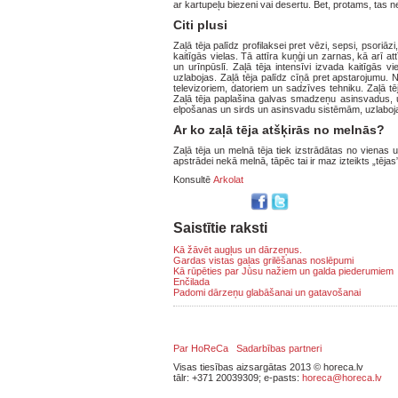
ar kartupeļu biezeni vai desertu. Bet, protams, tas n
Citi plusi
Zaļā tēja palīdz profilaksei pret vēzi, sepsi, psoriā
kaitīgās vielas. Tā attīra kuņģi un zarnas, kā arī 
un urīnpūslī. Zaļā tēja intensīvi izvada kaitīgās v
uzlabojas. Zaļā tēja palīdz cīņā pret apstarojumu. 
televizoriem, datoriem un sadzīves tehniku. Zaļā tēj
Zaļā tēja paplašina galvas smadzeņu asinsvadus, uz
elpošanas un sirds un asinsvadu sistēmām, uzlabojas
Ar ko zaļā tēja atšķirās no melnās?
Zaļā tēja un melnā tēja tiek izstrādātas no vienas 
apstrādei nekā melnā, tāpēc tai ir maz izteikts „tējas
Konsultē
Arkolat
Saistītie raksti
Kā žāvēt augļus un dārzeņus.
Gardas vistas gaļas grilēšanas noslēpumi
Kā rūpēties par Jūsu nažiem un galda piederumiem
Enčilada
Padomi dārzeņu glabāšanai un gatavošanai
Par HoReCa
Sadarbības partneri
Visas tiesības aizsargātas 2013 © horeca.lv
tālr: +371 20039309; e-pasts:
horeca@horeca.lv