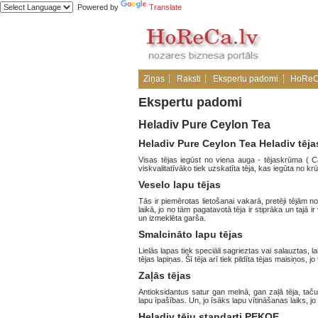
Powered by
Translate
Ziņas
Raksti
Ekspertu padomi
HoReC
Ekspertu padomi
Heladiv Pure Ceylon Tea
Heladiv Pure Ceylon Tea Heladiv tēj
Visas tējas iegūst no viena auga - tējaskrūma ( C
viskvalitatīvāko tiek uzskatīta tēja, kas iegūta no
Veselo lapu tējas
Tās ir piemērotas lietošanai vakarā, pretēji tējām n
laikā, jo no tām pagatavotā tēja ir stiprāka un tajā 
un izmeklēta garša.
Smalcināto lapu tējas
Lielās lapas tiek speciāli sagrieztas vai salauztas, la
tējas lapiņas. Šī tēja arī tiek pildīta tējas maisiņos, j
Zaļās tējas
Antioksidantus satur gan melnā, gan zaļā tēja, tač
lapu īpašības. Un, jo īsāks lapu vītināšanas laiks, jo 
Heladiv tēju standarti PEKOE