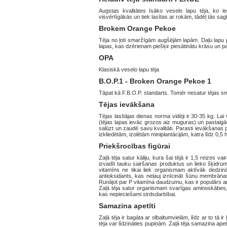
Augstas kvalitātes īsāko veselo lapu tēja, ko 
visvērtīgākās un tiek lasītas ar rokām, tādēļ tās sag
Brokem Orange Pekoe
Tēja no ļoti smaržīgām augšējām lapām. Daļu lapu pa
lapas, kas dzērienam piešķir piesātinātu krāsu un p
OPA
Klasiskā veselo lapu tēja
B.O.P.1 - Broken Orange Pekoe 1
Tāpat kā F.B.O.P. standarts. Tomēr nesatur tējas sm
Tējas ievākšana
Tējas lasītājas dienas norma vidēji ir 30-35 kg. Lai 
(tējas lapas ievāc grozos aiz muguras) un pastaigā
salūzt un zaudē savu kvalitāti. Parasti ievākšanas p
izkliedētām, izolētām miniplantācijām, katra līdz 0,5 
Priekšrocības figūrai
Zaļā tēja satur kāliju, kura šai tējā ir 1,5 reizes v
izvadīt tauku sairšanas produktus un lieko šķidrumu
vitamīns ne tikai liek organismam aktīvāk dedzinā
antioksidants, kas neļauj iznīcināt šūnu membrān
Runājot par P vitamīna daudzumu, kas ir populārs ar
Zaļā tēja satur organismam svarīgas aminoskābes, t
kas nepieciešami sirdsdarbībai.
Samazina apetīti
Zaļā tēja ir bagāta ar olbaltumvielām, līdz ar to tā 
tēja var līdzināties pupiņām. Zaļā tēja samazina apet