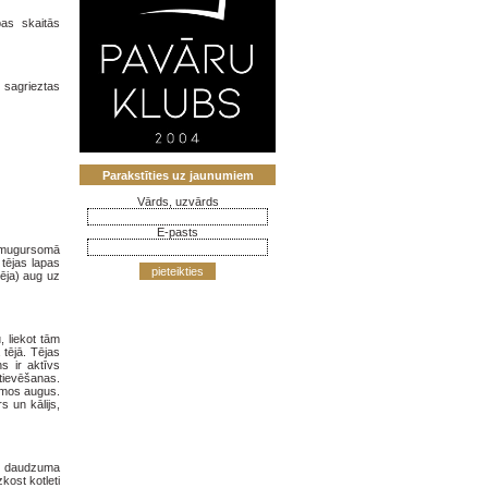
pas skaitās
i sagrieztas
Parakstīties uz jaunumiem
Vārds, uzvārds
E-pasts
mu mugursomā
 tējas lapas
pieteikties
tēja) aug uz
, liekot tām
 tējā. Tējas
s ir aktīvs
tievēšanas.
nāmos augus.
 un kālijs,
elu daudzuma
kost kotleti