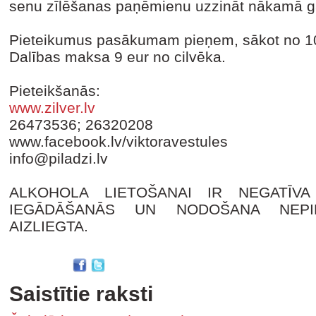
senu zīlēšanas paņēmienu uzzināt nākamā ga
Pieteikumus pasākumam pieņem, sākot no 10
Dalības maksa 9 eur no cilvēka.
Pieteikšanās:
www.zilver.lv
26473536; 26320208
www.facebook.lv/viktoravestule
info@piladzi.lv
ALKOHOLA LIETOŠANAI IR NEGATĪVA
IEGĀDĀŠANĀS UN NODOŠANA NEPI
AIZLIEGTA.
Saistītie raksti