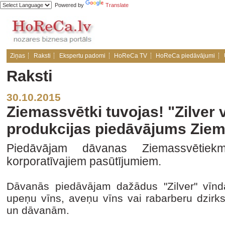
Powered by
Translate
Ziņas
Raksti
Ekspertu padomi
HoReCa TV
HoReCa piedāvājumi
Raksti
30.10.2015
Ziemassvētki tuvojas! "Zilver 
produkcijas piedāvājums Zie
Piedāvājam dāvanas Ziemassvētiek
korporatīvajiem pasūtījumiem.
Dāvanās piedāvājam dažādus "Zilver" vīnda
upeņu vīns, aveņu vīns vai rabarberu dzirk
un dāvanām.