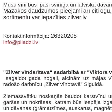
Mūsu vīni būs īpaši svinīga un latviska dāva
Mazākos daudzumos pieejami arī citi ogu, 
sortimentu var iepazīties zilver.lv
26320208
Kontaktinformācija:
info@piladzi.lv
"Zilver vīndarītava" sadarbībā ar "Viktora 
sagaidot gada nogali, aicinām uz mājas vī
radošo darbnīcu „Zilver vīnotavā” Siguldā.
Ziemassvētku noskaņās baudot karstvīnu u
garšas un nokrāsas, katram būs iespēja izga
un dāvanas (grāmatzīmes, auskarus, magnētiņ