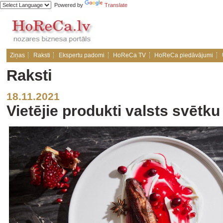
Powered by
Translate
Ziņas
Raksti
Ekspertu padomi
HoReCa TV
HoReCa piedāvājumi
Raksti
18.11.2021
Vietējie produkti valsts svētk