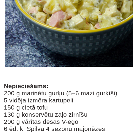
Nepieciešams:
200 g marinētu gurķu (5–6 mazi gurķīši)
5 vidēja izmēra kartupeļi
150 g cietā tofu
130 g konservētu zaļo zirnīšu
200 g vārītas desas V-ego
6 ēd. k. Spilva 4 sezonu majonēzes