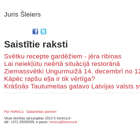
Juris Šleiers
Saistītie raksti
Svētku recepte gardēžiem - jēra ribiņas
Lai neiekļūtu neērtā situācijā restorānā
Ziemassvētki Ungurmuižā 14. decembrī no 1
Kāpēc rapšu eļļa ir tik vērtīga?
Krāšņās Tautumeitas gatavo Latvijas valsts s
Par HoReCa
Sadarbības partneri
Visas tiesības aizsargātas 2013 © horeca.lv
tālr: +371 20039309; e-pasts:
horeca@horeca.lv