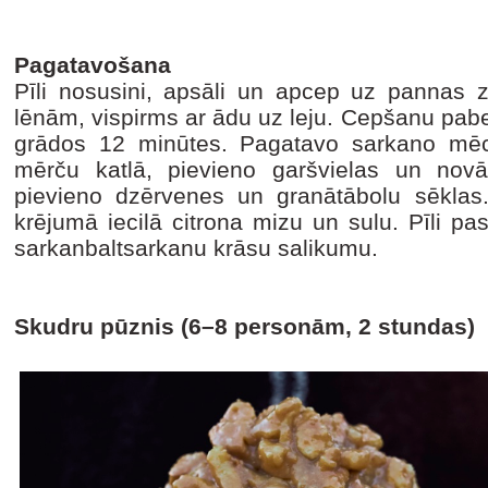
Pagatavošana
Pīli nosusini, apsāli un apcep uz pannas
lēnām, vispirms ar ādu uz leju. Cepšanu pabe
grādos 12 minūtes. Pagatavo sarkano mēci
mērču katlā, pievieno garšvielas un novār
pievieno dzērvenes un granātābolu sēklas
krējumā iecilā citrona mizu un sulu. Pīli p
sarkanbaltsarkanu krāsu salikumu.
Skudru pūznis (6–8 personām, 2 stundas)