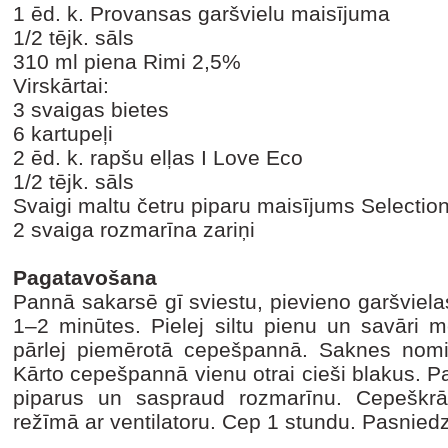
1 ēd. k. Provansas garšvielu maisījuma
1/2 tējk. sāls
310 ml piena Rimi 2,5%
Virskārtai:
3 svaigas bietes
6 kartupeļi
2 ēd. k. rapšu elļas I Love Eco
1/2 tējk. sāls
Svaigi maltu četru piparu maisījums Selectio
2 svaiga rozmarīna zariņi
Pagatavošana
Pannā sakarsē gī sviestu, pievieno garšvielas
1–2 minūtes. Pielej siltu pienu un savāri m
pārlej piemērotā cepešpannā. Saknes nom
Kārto cepešpannā vienu otrai cieši blakus. Pa 
piparus un saspraud rozmarīnu. Cepeškrā
režīmā ar ventilatoru. Cep 1 stundu. Pasnie