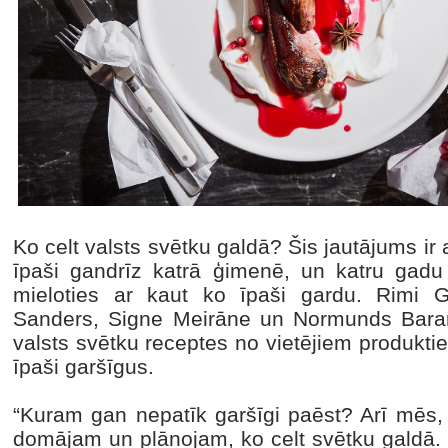
Ko celt valsts svētku galdā? Šis jautājums ir a
īpaši gandrīz katrā ģimenē, un katru gad
mieloties ar kaut ko īpaši gardu. Rimi G
Sanders, Signe Meirāne un Normunds Baran
valsts svētku receptes no vietējiem produkti
īpaši garšīgus.
“Kuram gan nepatīk garšīgi paēst? Arī mēs,
domājam un plānojam, ko celt svētku galdā