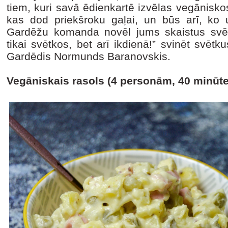
tiem, kuri savā ēdienkartē izvēlas vegānisk
kas dod priekšroku gaļai, un būs arī, ko
Gardēžu komanda novēl jums skaistus svētk
tikai svētkos, bet arī ikdienā!” svinēt svētk
Gardēdis Normunds Baranovskis.
Vegāniskais rasols (4 personām, 40 minūte