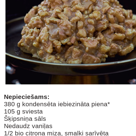
Nepieciešams:
380 g kondensēta iebiezināta piena*
105 g sviesta
Šķipsniņa sāls
Nedaudz vaniļas
1/2 bio citrona miza, smalki sarīvēta