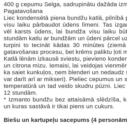
400 g cepumu Selga, sadrupinātu dažāda iz
Pagatavošana
Liec kondensētā piena bundžu katlā, pilnībā p
visu laiku pārbaudot ūdens līmeni. Tas izga
vēl karsts ūdens, lai bundža visu laiku bū
stundām katlu ar bundžām un ūdeni pārcel uz i
turpini to tecināt kādas 30 minūtes (ziemā v
gatavošanas procesu, bet krēms paliktu ļoti 
Katlā lēnām izkausē sviestu, pievieno konden
un citrona mizu. Iemaisi, lai veidojas vienmē
ka saiet kunkuļos, ņem blenderi un nedaudz s
var darīt arī ar mikseri). Pieliec cepumus un 
temperatūrā un tad veido skudru pūzni. Liec 
12 stundām.
* Izmanto bundžu bez attaisāmā slēdzīša, k
un kuras sastāvā ir tikai piens un cukurs.
Biešu un kartupeļu sacepums (4 personām