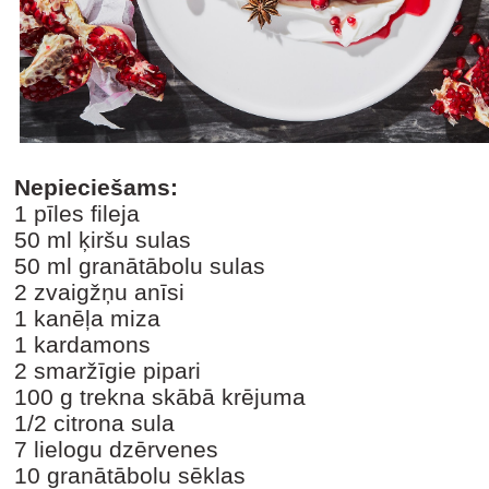
Nepieciešams:
1 pīles fileja
50 ml ķiršu sulas
50 ml granātābolu sulas
2 zvaigžņu anīsi
1 kanēļa miza
1 kardamons
2 smaržīgie pipari
100 g trekna skābā krējuma
1/2 citrona sula
7 lielogu dzērvenes
10 granātābolu sēklas