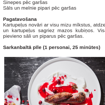
Sinepes pēc garšas
Sāls un melnie pipari pēc garšas
Pagatavošana
Kartupeļus novāri ar visu mizu mīkstus, atdz
un kartupeļus sagriez mazos kubiņos. Vi
pievieno sāli un piparus pēc garšas.
Sarkanbaltā pīle (1 personai, 25 minūtes)