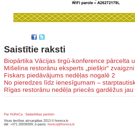
Saistītie raksti
Biopārtika Vācijas tirgū-konference pārcelta 
Mišelina restorānu eksperts „piešķir” zvaigzn
Fiskars piedāvājums nedēļas nogalē 2
No pieredzes līdz ienesīgumam – starptautis
Rīgas restorānu nedēļa priecēs gardēžus ja
Par HoReCa
Sadarbības partneri
Visas tiesības aizsargātas 2013 © horeca.lv
tālr: +371 20039309; e-pasts:
horeca@horeca.lv