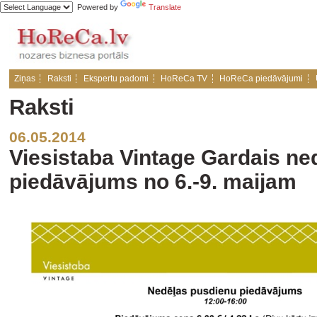
Powered by
Translate
Ziņas
Raksti
Ekspertu padomi
HoReCa TV
HoReCa piedāvājumi
Raksti
06.05.2014
Viesistaba Vintage Gardais ne
piedāvājums no 6.-9. maijam