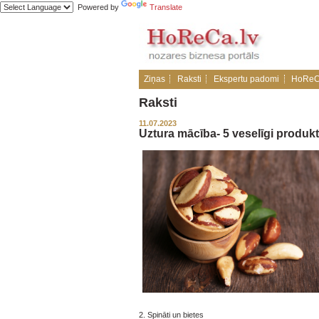
Powered by
Translate
Ziņas
Raksti
Ekspertu padomi
HoReC
Raksti
11.07.2023
Uztura mācība- 5 veselīgi produkt
2. Spināti un bietes