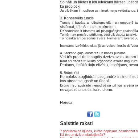
Spināti un bietes ir ļoti ieteicami dārzeņi, be
kā probiotiķi.
Ja cilvēkam ir nosliece uz nierakmeņu veidošanos, t
3. Konservēts tuncis
Tuncis ir bagāts ar olbaltumvielām un omega-3 ta
sistēmai, it īpaši maziem bērniem.
Dzīvsudrabs ir bīstams arī pieaugušajiem (saindēša
Tomēr nav precīzu pētījumu, tieši cik daudz tunzivj
To nosaka arī personas svars. Piemēram, sverot 50 
Ieteicams izvēlēties citas jūras veltes, kurās dzīvs
4. Sarkanā gaļa, austeres un baltās pupiņas
Visi trīs produkti ir bagāts dzelzs avots, kura
Kaut arī dzelzs trūkums organismā izraisa nogurums
Protams, lielākā daļa cilvēku, iespējams, nes
5. Brūnie rīsi
Kompleksie ogļhidrāti tas gandrīz ir sinonīms 
kas atrodas augsnē un ūdenī.
Brūno rīsu apstrāde nenodrošina pilnīgu arsēna nei
nevajadzētu tos ēst katru dienu.
Horeca
Saistītie raksti
7 populārākās kļūdas, kuras nepieļaut, pasniedzot 
Kā ēst un dzīvot ekoloģiskāk?