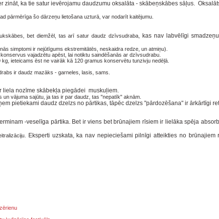
t der zināt, ka tie satur ievērojamu daudzumu oksalāta - skābeņskābes sāļus.
Oksalāt
ad pārmērīga šo dārzeņu lietošana uzturā, var nodarīt kaitējumu.
kas nav labvēlīgi smadzeņu
ukskābes, bet diemžēl, tas arī satur daudz dzīvsudraba,
nās simptomi ir nejūtīgums ekstremitātēs, neskaidra redze, un atmiņu).
u konservus vajadzētu apēst, lai notiktu saindēšanās ar dzīvsudrabu.
kg, ieteicams ēst ne vairāk kā 120 gramus konservētu tunzivju nedēļā.
udrabs ir daudz mazāks - garneles, lasis, sams.
m ir liela nozīme skābekļa piegādei muskuļiem.
 un vājuma sajūtu, ja tas ir par daudz, tas "nepatīk" aknām.
aņem pietiekami daudz dzelzs no pārtikas, tāpēc dzelzs "pārdozēšana"
ir ārkārtīgi re
terminam -veselīga pārtika.
Bet ir viens bet brūnajiem rīsiem ir lielāka spēja absor
Eksperti uzskata, ka nav nepieciešami pilnīgi atteikties no brūnajiem 
tralizāciju.
dzērienu