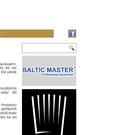
audaugiem,
z, tie var
 ēst pārāk
nostiprina
 satur 90
Periodisko
jā gadījumā
raisīt matu
mes kā arī