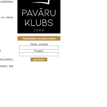
s darbojas
 un nervu
Parakstīties uz jaunumiem
Vārds, uzvārds
ti.
E-pasts
bēt arsēnu,
pieteikties
rīsiem, bet