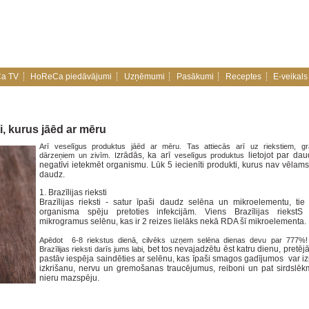
a TV
HoReCa piedāvājumi
Uzņēmumi
Pasākumi
Receptes
E-veikals
i, kurus jāēd ar mēru
Arī veselīgus produktus jāēd ar mēru. Tas attiecās arī uz riekstiem, gr
zrādās, ka arī
lietojot par daud
dārzeņiem un zivīm. I
veselīgus produktus
negatīvi ietekmēt organismu. Lūk 5 iecienīti produkti, kurus nav vēlams
daudz.
1. Brazīlijas rieksti
Brazīlijas rieksti - satur īpaši daudz selēna un mikroelementu, tie 
organisma spēju pretoties infekcijām.
Viens Brazīlijas riekstS
mikrogramus selēnu, kas ir 2 reizes lielāks nekā RDA šī mikroelementa.
Apēdot 6-8 riekstus dienā, cilvēks uzņem selēna dienas devu par 777%! 
bet tos nevajadzētu ēst katru dienu, pretē
Brazīlijas rieksti darīs jums labi,
pastāv iespēja saindēties ar selēnu, kas īpaši smagos gadījumos
var iz
izkrišanu, nervu un gremošanas traucējumus, reiboni un pat sirdslēk
nieru mazspēju.