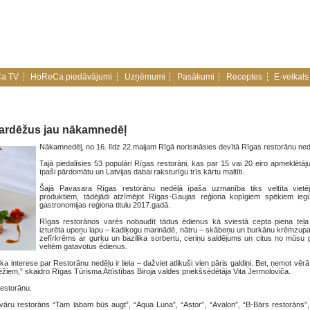
a TV
HoReCa piedāvājumi
Uzņēmumi
Pasākumi
Receptes
E-veikals
gardēžus jau nākamnedēļ
Nākamnedēļ, no 16. līdz 22.maijam Rīgā norisināsies devītā Rīgas restorānu ne
Tajā piedalīsies 53 populāri Rīgas restorāni, kas par 15 vai 20 eiro apmeklētāj
īpaši pārdomātu un Latvijas dabai raksturīgu trīs kārtu maltīti.
Šajā Pavasara Rīgas restorānu nedēļā īpaša uzmanība tiks veltīta vietē
produktiem, tādējādi atzīmējot Rīgas-Gaujas reģiona kopīgiem spēkiem ieg
gastronomijas reģiona titulu 2017.gadā.
Rīgas restorānos varēs nobaudīt tādus ēdienus kā sviestā cepta piena teļ
izturēta upeņu lapu – kadiķogu marinādē, nātru – skābeņu un burkānu krēmzupa
zefīrkrēms ar gurķu un bazilika sorbertu, ceriņu saldējums un citus no mūsu
veltēm gatavotus ēdienus.
 interese par Restorānu nedēļu ir liela – dažviet atlikuši vien pāris galdiņi. Bet, ņemot vēr
rdēžiem,” skaidro Rīgas Tūrisma Attīstības Biroja valdes priekšsēdētāja Vita Jermoloviča.
restorānu.
vāru restorāns “Tam labam būs augt”, “Aqua Luna”, “Astor”, “Avalon”, “B-Bārs restorāns”, 