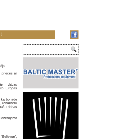
dēļa.
u priecēs ar
jiem dabas
ūto Eiropas
a karbonāde
, rabarberu
 pašu dabas
ā ievērojamo
“Bellevue”,