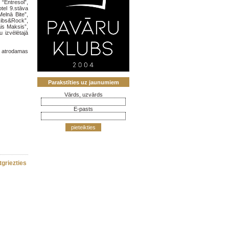
“Entresol”,
otel 9.stāva
elnā Bite”,
Ribs&Rock”,
ais Maksis”,
 izvēlētajā
es atrodamas
Parakstīties uz jaunumiem
Vārds, uzvārds
E-pasts
pieteikties
tgriezties