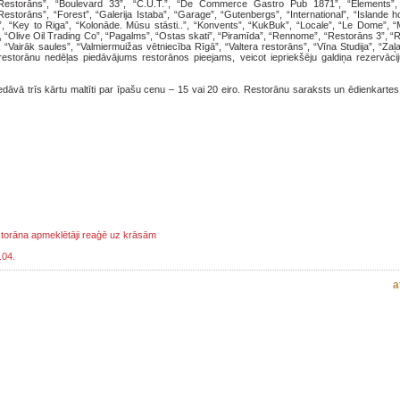
Restorāns”, “Boulevard 33”, “C.U.T.”, “De Commerce Gastro Pub 1871”, “Elements”, 
storāns”, “Forest”, “Galerija Istaba”, “Garage”, “Gutenbergs”, “International”, “Islande h
, “Key to Riga”, “Kolonāde. Mūsu stāsti..”, “Konvents”, “KukBuk”, “Locale”, “Le Dome”, “M
“Olive Oil Trading Co”, “Pagalms”, “Ostas skati”, “Piramīda”, “Rennome”, “Restorāns 3”, “
, “Vairāk saules”, “Valmiermuižas vētniecība Rīgā”, “Valtera restorāns”, “Vīna Studija”, “Zaļ
estorānu nedēļas piedāvājums restorānos pieejams, veicot iepriekšēju galdiņa rezervāciju
iedāvā trīs kārtu maltīti par īpašu cenu – 15 vai 20 eiro. Restorānu saraksts un ēdienkart
estorāna apmeklētāji reaģē uz krāsām
.04.
a