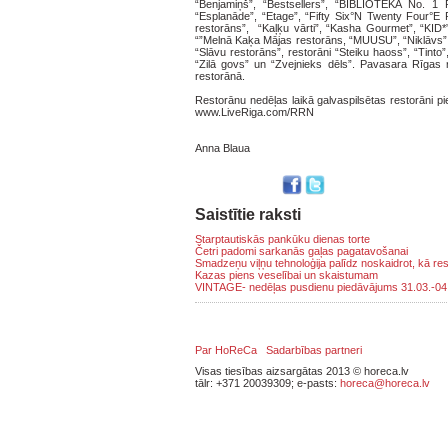
“Benjamiņš”, “Bestsellers”, “BIBLIOTĒKA No. 1 
“Esplanāde”, “Etage”, “Fifty Six°N Twenty Four°E Re
restorāns”, “Kaļķu vārti”, “Kasha Gourmet”, “KID*”
“”Melnā Kaķa Mājas restorāns, “MUUSU”, “Niklāvs”, 
“Slāvu restorāns”, restorāni “Steiku haoss”, “Tinto”
“Zilā govs” un “Zvejnieks dēls”. Pavasara Rīgas r
restorānā.
Restorānu nedēļas laikā galvaspilsētas restorāni p
www.LiveRiga.com/RRN
Anna Blaua
Saistītie raksti
Starptautiskās pankūku dienas torte
Četri padomi sarkanās gaļas pagatavošanai
Smadzeņu viļņu tehnoloģija palīdz noskaidrot, kā r
Kazas piens veselībai un skaistumam
VINTAGE- nedēļas pusdienu piedāvājums 31.03.-04
Par HoReCa
Sadarbības partneri
Visas tiesības aizsargātas 2013 © horeca.lv
tālr: +371 20039309; e-pasts:
horeca@horeca.lv