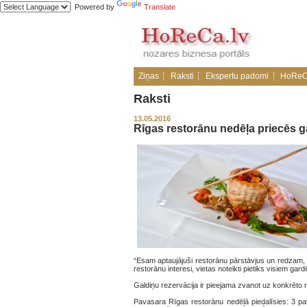
Powered by
Translate
Ziņas
Raksti
Ekspertu padomi
HoReC
Raksti
13.05.2016
Rīgas restorānu nedēļa priecēs 
“Esam aptaujājuši restorānu pārstāvjus un redzam, ka
restorānu interesi, vietas noteikti pietiks visiem ga
Galdiņu rezervācija ir pieejama zvanot uz konkrēto 
Pavasara Rīgas restorānu nedēļā piedalīsies: 3 pa