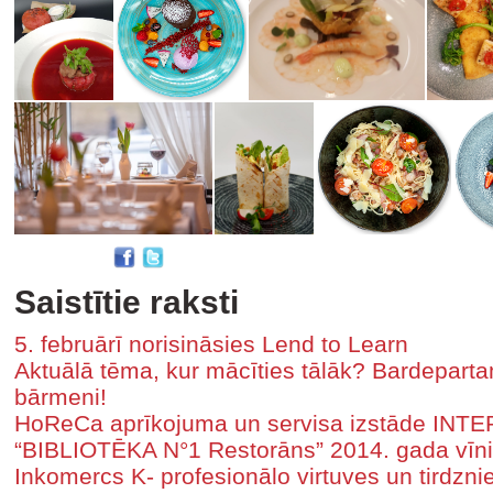
Saistītie raksti
5. februārī norisināsies Lend to Learn
Aktuālā tēma, kur mācīties tālāk? Bardeparta
bārmeni!
HoReCa aprīkojuma un servisa izstāde IN
“BIBLIOTĒKA N°1 Restorāns” 2014. gada vīni
Inkomercs K- profesionālo virtuves un tirdzni