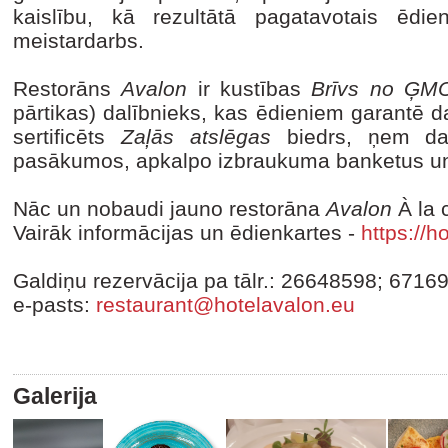
kaislību, kā rezultātā pagatavotais ēdi
meistardarbs.
Restorāns
Avalon
ir kustības
Brīvs no ĢM
pārtikas) dalībnieks, kas ēdieniem garantē d
sertificēts
Zaļās atslēgas
biedrs, ņem dalī
pasākumos, apkalpo izbraukuma banketus un
Nāc un nobaudi jauno restorāna
Avalon
À la 
Vairāk informācijas un ēdienkartes -
https://h
Galdiņu rezervācija pa tālr.: 26648598; 6716
e-pasts:
restaurant@hotelavalon.eu
Galerija