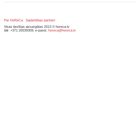
Par HoReCa
Sadarbības partneri
Visas tiesības aizsargātas 2013 © horeca.lv
tālr: +371 20039309; e-pasts:
horeca@horeca.lv