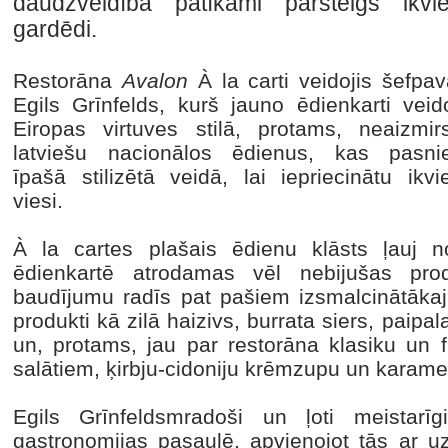
daudzveidība patīkami pārsteigs ikvi
gardēdi.
Restorāna
Avalon
À la carti veidojis šefpav
Egils Grīnfelds, kurš jauno ēdienkarti veido
Eiropas virtuves stilā, protams, neaizmirs
latviešu nacionālos ēdienus, kas pasnie
īpašā stilizētā veidā, lai iepriecinātu ikvi
viesi.
À la cartes plašais ēdienu klāsts ļauj n
ēdienkartē atrodamas vēl nebijušas pro
baudījumu radīs pat pašiem izsmalcinātāka
produkti kā zilā haizivs, burrata siers, paipa
un, protams, jau par restorāna klasiku un 
salātiem, ķirbju-cidoniju krēmzupu un karam
Egils Grīnfeldsmradoši un ļoti meistarī
gastronomijas pasaulē, apvienojot tās ar 