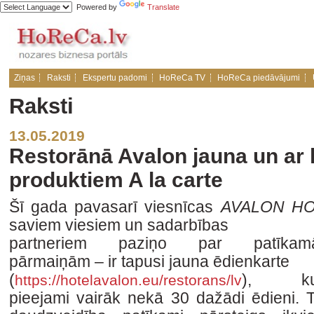
Powered by
Translate
Ziņas
Raksti
Ekspertu padomi
HoReCa TV
HoReCa piedāvājumi
Raksti
13.05.2019
Restorānā Avalon jauna un ar 
produktiem A la carte
Šī gada pavasarī viesnīcas
AVALON HO
saviem viesiem un sadarbības
partneriem paziņo par patīkam
pārmaiņām – ir tapusi jauna ēdienkarte
(
), ku
https://hotelavalon.eu/restorans/lv
pieejami vairāk nekā 30 dažādi ēdieni. 