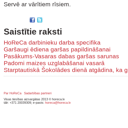
Servē ar vārītiem rīsiem.
Saistītie raksti
HoReCa darbinieku darba specifika
Garšaugi ēdiena garšas papildināšanai
Pasākums-Vasaras dabas garšas sarunas
Padomi maizes uzglabāšanai vasarā
Starptautiskā Šokolādes dienā atgādina, ka g
Par HoReCa
Sadarbības partneri
Visas tiesības aizsargātas 2013 © horeca.lv
tālr: +371 20039309; e-pasts:
horeca@horeca.lv