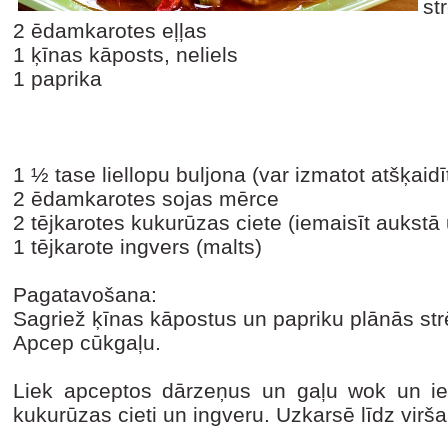
st
2 ēdamkarotes eļļas
1 ķīnas kāposts, neliels
1 paprika
1 ½ tase liellopu buljona (var izmatot atšķaidī
2 ēdamkarotes sojas mērce
2 tējkarotes kukurūzas ciete (iemaisīt auks
1 tējkarote ingvers (malts)
Pagatavošana:
Sagriež ķīnas kāpostus un papriku plānās s
Apcep cūkgaļu.
Liek apceptos dārzeņus un gaļu wok un iem
kukurūzas cieti un ingveru. Uzkarsē līdz virš