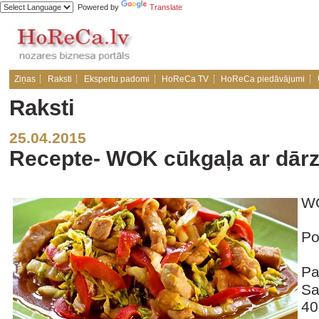
Powered by
Translate
Ziņas
Raksti
Ekspertu padomi
HoReCa TV
HoReCa piedāvājumi
Raksti
25.04.2015
Recepte- WOK cūkgaļa ar dār
WO
Po
Pa
Sa
40