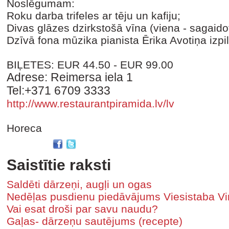
Noslēgumam:
Roku darba trifeles ar tēju un kafiju;
Divas glāzes dzirkstošā vīna (viena - sagaidot,
Dzīvā fona mūzika pianista Ērika Avotiņa izpi
BIĻETES: EUR 44.50 - EUR 99.00
Adrese: Reimersa iela 1
Tel:+371 6709 3333
http://www.restaurantpiramida.lv/lv
Horeca
Saistītie raksti
Saldēti dārzeņi, augļi un ogas
Nedēļas pusdienu piedāvājums Viesistaba Vi
Vai esat droši par savu naudu?
Gaļas- dārzeņu sautējums (recepte)