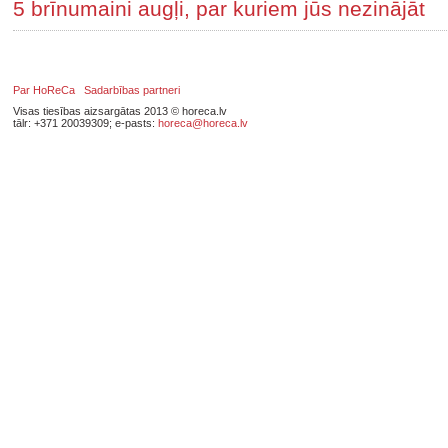
5 brīnumaini augļi, par kuriem jūs nezinājāt
Par HoReCa
Sadarbības partneri
Visas tiesības aizsargātas 2013 © horeca.lv
tālr: +371 20039309; e-pasts:
horeca@horeca.lv