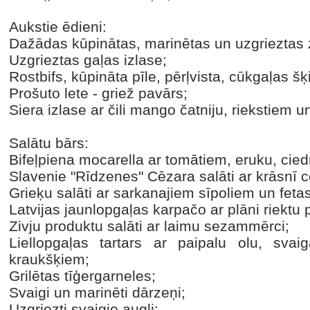
Aukstie ēdieni:
Dažādas kūpinātas, marinētas un uzgrieztas zi
Uzgrieztas gaļas izlase;
Rostbifs, kūpināta pīle, pērļvista, cūkgaļas š
Prošuto lete - griež pavārs;
Siera izlase ar čili mango čatniju, riekstiem 
Salātu bārs:
Bifeļpiena mocarella ar tomātiem, eruku, cied
Slavenie "Rīdzenes" Cēzara salāti ar krāsnī 
Grieķu salāti ar sarkanajiem sīpoliem un fetas
Latvijas jaunlopgaļas karpačo ar plāni riektu
Zivju produktu salāti ar laimu sezammērci;
Liellopgaļas tartars ar paipalu olu, sva
kraukšķiem;
Grilētas tīģergarneles;
Svaigi un marinēti dārzeņi;
Uzgriezti svaigie augļi;