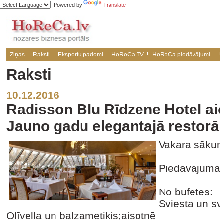
Powered by
Translate
Ziņas
Raksti
Ekspertu padomi
HoReCa TV
HoReCa piedāvājumi
Raksti
10.12.2016
Radisson Blu Rīdzene Hotel aic
Jauno gadu elegantajā restor
Vakara sākum
Piedāvājumā
No bufetes:
Sviesta un s
Olīveļļa un balzametiķis;aisotnē