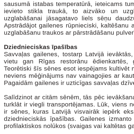
sausumā istabas temperatūrā, ieteicams tum
ievieto stikla traukā, to aizvāko un uz
uzglabāšanai jāsagatavo liels sēņu daud
Apstrādājot gailenes rūpnieciski, kaltēšanu 
uzglabāšanu traukos ar pārstrādāšanu pulver
Dziednieciskas īpašības
Savvaļas gailenes, tostarp Latvijā ievāktās,
vietu gan Rīgas restorānu ēdienkartēs, 
Teorētiski šīs sēnes esot iespējams kultivēt 
neviens mēģinājums nav vainagojies ar kaut
Pagaidām gailenes ir uzticīgas savvaļas dzīve
Salīdzinot ar citām sēnēm, tās pēc ievākšanas
turklāt ir viegli transportējamas. Lūk, viens 
ir sēnes, kuras Latvijā visvairāk iepērk ek
dziednieciskās īpašības. Gailenes izmanto f
profilaktiskos nolūkos (svaigas vai kaltētas g