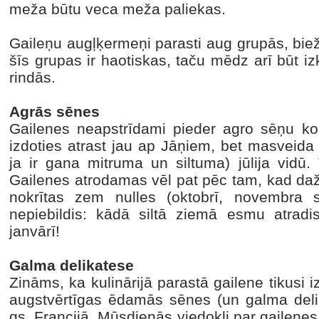
meža būtu veca meža paliekas.
Gaileņu augļķermeņi parasti aug grupās, biež
šīs grupas ir haotiskas, taču mēdz arī būt iz
rindās.
Agrās sēnes
Gailenes neapstrīdami pieder agro sēņu kom
izdoties atrast jau ap Jāņiem, bet masveida
ja ir gana mitruma un siltuma) jūlija vidū.
Gailenes atrodamas vēl pat pēc tam, kad da
nokrītas zem nulles (oktobrī, novembra 
nepiebildis: kādā siltā ziemā esmu atrad
janvārī!
Galma delikatese
Zināms, ka kulinārijā parastā gailene tikusi
augstvērtīgas ēdamās sēnes (un galma delik
gs. Francijā. Mūsdienās viedokļi par gailenes v