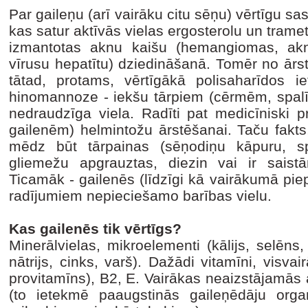
Par gaileņu (arī vairāku citu sēņu) vērtīgu sas
kas satur aktīvās vielas ergosterolu un tramet
izmantotas aknu kaišu (hemangiomas, akn
vīrusu hepatītu) dziedināšanā. Tomēr no ārst
tātad, protams, vērtīgākā polisaharīdos ie
hinomannoze - iekšu tārpiem (cērmēm, spalīš
nedraudzīga viela. Radīti pat medicīniski pr
gailenēm) helmintožu ārstēšanai. Taču fakts
mēdz būt tārpainas (sēņodiņu kāpuru, s
gliemežu apgrauztas, diezin vai ir saist
Ticamāk - gailenēs (līdzīgi kā vairākumā piep
radījumiem nepieciešamo barības vielu.
Kas gailenēs tik vērtīgs?
Minerālvielas, mikroelementi (kālijs, selēns, 
nātrijs, cinks, varš). Dažādi vitamīni, visvai
provitamīns), B2, E. Vairākas neaizstājamās 
(to ietekmē paaugstinās gaileņēdāju orga