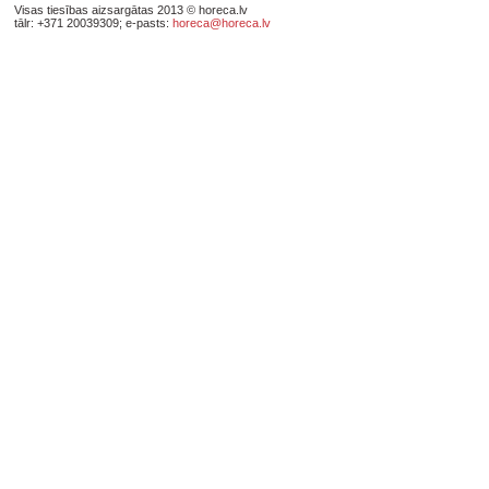
Visas tiesības aizsargātas 2013 © horeca.lv
tālr: +371 20039309; e-pasts:
horeca@horeca.lv