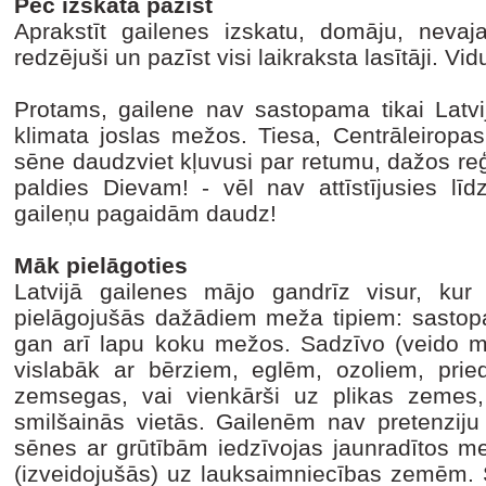
Pēc izskata pazīst
Aprakstīt gailenes izskatu, domāju, nevaja
redzējuši un pazīst visi laikraksta lasītāji. 
Protams, gailene nav sastopama tikai Latvij
klimata joslas mežos. Tiesa, Centrāleiropas
sēne daudzviet kļuvusi par retumu, dažos reģ
paldies Dievam! - vēl nav attīstījusies līd
gaileņu pagaidām daudz!
Māk pielāgoties
Latvijā gailenes mājo gandrīz visur, kur 
pielāgojušās dažādiem meža tipiem: sastop
gan arī lapu koku mežos. Sadzīvo (veido m
vislabāk ar bērziem, eglēm, ozoliem, pr
zemsegas, vai vienkārši uz plikas zemes,
smilšainās vietās. Gailenēm nav pretenziju
sēnes ar grūtībām iedzīvojas jaunradītos m
(izveidojušās) uz lauksaimniecības zemēm. 