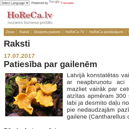
Powered by
Translate
Ziņas
Raksti
Ekspertu padomi
HoReCa TV
HoReCa piedāvājumi
Raksti
17.07.2017
Patiesība par gailenēm
Latvijā konstatētas v
ar neapbruņotu aci 
mazliet vairāk par c
atzītas apmēram 300 
labi ja desmito daļu 
pie nedaudzajām pazī
gailene (Cantharellus c