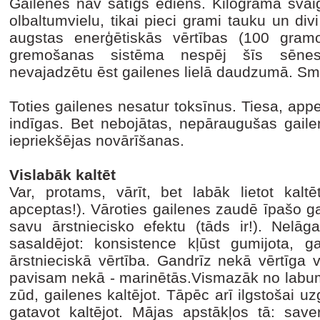
Gailenes nav sātīgs ēdiens. Kilogramā sva
olbaltumvielu, tikai pieci grami tauku un di
augstas enerģētiskās vērtības (100 gramo
gremošanas sistēma nespēj šīs sēnes p
nevajadzētu ēst gailenes lielā daudzumā. Sm
Toties gailenes nesatur toksīnus. Tiesa, app
indīgas. Bet nebojātas, nepāraugušas gailen
iepriekšējas novārīšanas.
Vislabāk kaltēt
Var, protams, vārīt, bet labāk lietot kaltē
apceptas!). Vāroties gailenes zaudē īpašo g
savu ārstniecisko efektu (tāds ir!). Nelāg
sasaldējot: konsistence kļūst gumijota, g
ārstnieciskā vērtība. Gandrīz nekā vērtīga v
pavisam nekā - marinētās.Vismazāk no labum
zūd, gailenes kaltējot. Tāpēc arī ilgstošai u
gatavot kaltējot. Mājas apstākļos tā: sav