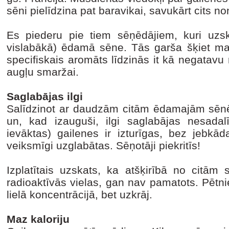
sēni pielīdzina pat baravikai, savukārt cits no
Es piederu pie tiem sēņēdājiem, kuri uzsk
vislabākā) ēdamā sēne. Tās garša šķiet mazl
specifiskais aromāts līdzinās it kā negatavu 
augļu smaržai.
Saglabājas ilgi
Salīdzinot ar daudzām citām ēdamajām sēnē
un, kad izauguši, ilgi saglabājas nesadalī
ievāktas) gailenes ir izturīgas, bez jebkāda
veiksmīgi uzglabātas. Sēņotāji piekritīs!
Izplatītais uzskats, ka atšķirībā no citā
radioaktīvās vielas, gan nav pamatots. Pētnie
lielā koncentrācijā, bet uzkrāj.
Maz kaloriju