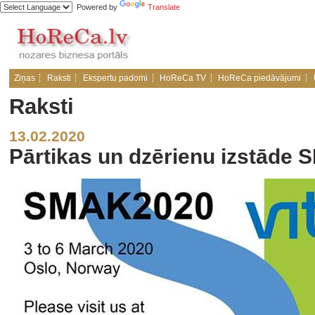
Powered by
Translate
Ziņas
Raksti
Ekspertu padomi
HoReCa TV
HoReCa piedāvājumi
Raksti
13.02.2020
Pārtikas un dzērienu izstāde