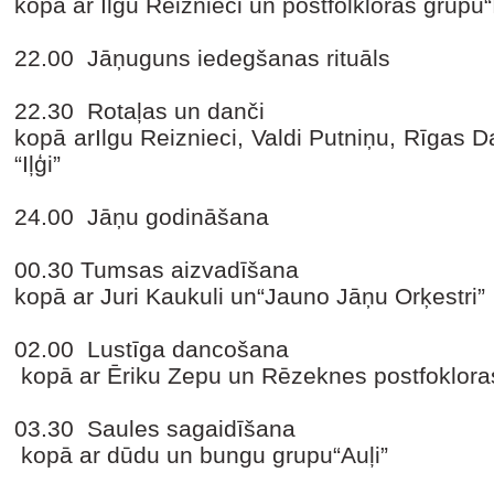
kopā ar Ilgu Reiznieci un postfolkloras grupu“I
22.00
Jāņuguns iedegšanas rituāls
22.30
Rotaļas un danči
kopā arIlgu Reiznieci, Valdi Putniņu, Rīgas 
“Iļģi”
24.00
Jāņu godināšana
00.30
Tumsas aizvadīšana
kopā ar Juri Kaukuli un“Jauno Jāņu Orķestri”
02.00
Lustīga dancošana
kopā ar Ēriku Zepu un Rēzeknes postfokloras
03.30
Saules sagaidīšana
kopā ar dūdu un bungu grupu“Auļi”