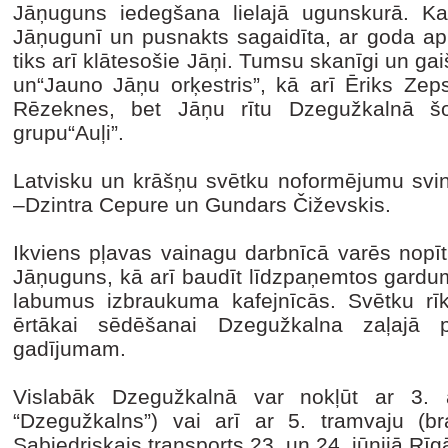
Jāņuguns iedegšana lielajā ugunskurā. K
Jāņugunī un pusnakts sagaidīta, ar goda apl
tiks arī klātesošie Jāņi. Tumsu skanīgi un gai
un“Jauno Jāņu orķestris”, kā arī Ēriks Zeps
Rēzeknes, bet Jāņu rītu Dzegužkalnā š
grupu“Auļi”.
Latvisku un krāšņu svētku noformējumu svinī
–Dzintra Cepure un Gundars Čiževskis.
Ikviens pļavas vainagu darbnīcā varēs nopīt 
Jāņuguns, kā arī baudīt līdzpaņemtos gardu
labumus izbraukuma kafejnīcās. Svētku rīko
ērtākai sēdēšanai Dzegužkalna zaļajā pa
gadījumam.
Vislabāk Dzegužkalnā var nokļūt ar 3. a
“Dzegužkalns”) vai arī ar 5. tramvaju (brau
Sabiedriskais transports 23. un 24. jūnijā Rī