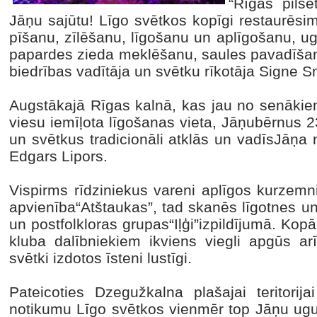
“Rīgas pilsē
Jāņu sajūtu! Līgo svētkos kopīgi restaurēsim
pīšanu, zīlēšanu, līgošanu un aplīgošanu, u
papardes zieda meklēšanu, saules pavadīšan
biedrības vadītāja un svētku rīkotāja Signe S
Augstākajā Rīgas kalnā, kas jau no senākiem 
viesu iemīļota līgošanas vieta, Jāņubērnus 23
un svētkus tradicionāli atklās un vadīsJāņa
Edgars Lipors.
Vispirms rīdziniekus vareni aplīgos kurzemni
apvienība“Atštaukas”, tad skanēs līgotnes u
un postfolkloras grupas“Iļģi”izpildījumā. Ko
kluba dalībniekiem ikviens viegli apgūs arī
svētki izdotos īsteni lustīgi.
Pateicoties Dzegužkalna plašajai teritorija
notikumu Līgo svētkos vienmēr top Jāņu ugun