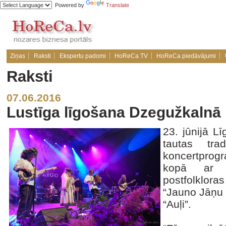
Powered by
Translate
Ziņas
Raksti
Ekspertu padomi
HoReCa TV
HoReCa piedāvājumi
Raksti
07.06.2016
Lustīga līgošana Dzegužkalnā
23. jūnijā L
tautas tra
koncertprogr
kopā ar f
postfolkloras
“Jauno Jāņu 
“Auļi”.