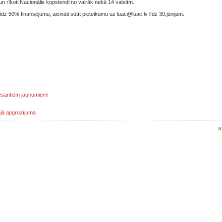
un rīkoti Nacionālie kopstendi no vairāk nekā 14 valstīm.
līdz 50% finansējumu, aicināti sūtīt pieteikumu uz luac@luac.lv līdz 30.jūnijam.
esantiem jaunumiem!
jā apgrozījuma
a