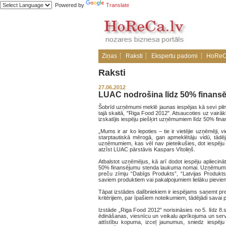
Powered by
Translate
Ziņas
Raksti
Ekspertu padomi
HoReC
Raksti
27.06.2012
LUAC nodrošina līdz 50% finans
Šobrīd uzņēmumi meklē jaunas iespējas kā sevi pilnv
tajā skaitā, "Riga Food 2012". Atsaucoties uz vairāk
izskatījis iespēju piešķirt uzņēmumiem līdz 50% fi
„Mums ir ar ko lepoties – tie ir vietējie uzņēmēji, 
starptautiskā mērogā, gan apmeklētāju vidū, tādēj
uzņēmumiem, kas vēl nav pieteikušies, dot iespēju 
atzīst LUAC pārstāvis Kaspars Vītoliņš.
Atbalstot uzņēmējus, kā arī dodot iespēju apliecināt
50% finansējumu stenda laukuma nomai. Uzņēmumiem i
preču zīmju “Dabīgs Produkts”, “Latvijas Produkts”
saviem produktiem vai pakalpojumiem lielāku pievien
Tāpat izstādes dalībniekiem ir iespējams saņemt preču
kritērijiem, par īpašiem noteikumiem, tādējādi savai 
Izstāde „Riga Food 2012” norisināsies no 5. līdz 8.
ēdināšanas, viesnīcu un veikalu aprīkojuma un servi
attīstību kopuma, izceļ jaunumus, sniedz iespēj