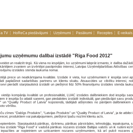
a TV
HoReCa piedāvājumi
Uzņēmumi
Pasākumi
Receptes
E-veikals
ējumu uzņēmumu dalībai izstādē "Riga Food 2012"
eidot un realizēt tirgū. Kā viena no iespējām, ko uzņēmumi labprāt izmanto, ir dalība dažād
kārtējiem zvaniem un izvērtējot pastiprināto interesi, Latvijas Uzņēmējdarbības Attīstības c
nansējumu izstādes stenda laukuma nomai.
vietējā prece un neatkārtojama kvalitāte. Izstāde ir vieta, kur uzņēmumiem ir iespēja sevi ap
ādi paplašinot sadarbības partneru un klientu skaitu. Atsaucoties uz cilvēku interesi, n
sevi pierādīt starptautiskā izstādē un piešķirot līdz 50% finansējumu izstādes stenda lauk
 vietējo kompāniju kvalitāti un profesionalitāti, LUAC izstādes dalībniekiem dod iespēju saņ
r iespēja šo atlaidi saņemt, gan piedaloties izstādē individuāli, gan piedāvājot savu prod
 un “Quality Product of Latvia” kopstendā, tādējādi atšķiroties no pārējiem dalībniekiem u
oto vērtību.
 zīmes “Dabīgs Produkts”, “Latvijas Produkts” un “Quality Product of Latvia”, ja tie atbilst i
precei, produktiem vai pakalpojumiem, piešķirot īpašu nozīmi klientu acīs.
septembrim. Starptautiskā pārtikas, dzērienu, pārtikas pārstrādes, tehnoloģiju, iepakojuma, 
sa izstāde “Riga Food” ir vadošā pārtikas nozares izstāde Baltijas valstīs un ik rudeni ie
u iepazīties ar nopietniem un uzticamiem nozares uzņēmumiem, kā arī pulcē nozares p