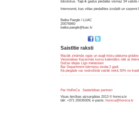
tūkstošus. Tajā ik gadus piedalās vismaz 34 valstis 
Interesenti, kas vēlas piedalīties izstādē un saņemt 
Baiba Paegle / LUAC
20076860
baiba.paegle@luac.lv
Saistītie raksti
Mazāk zināmās ogas un augļi mūsu platuma grādos
Viesistabas Kazarmās kursu kalendārs nāk ar inter
Dažas idejas Līgo mielastam
Bar Department bārmeņu skolai 2 gadi.
Kā piegāde var nodrošināt vairāk nekā 30% no kopē
Par HoReCa
Sadarbības partneri
Visas tiesības aizsargātas 2013 © horeca.lv
tālr: +371 20039309; e-pasts:
horeca@horeca.lv