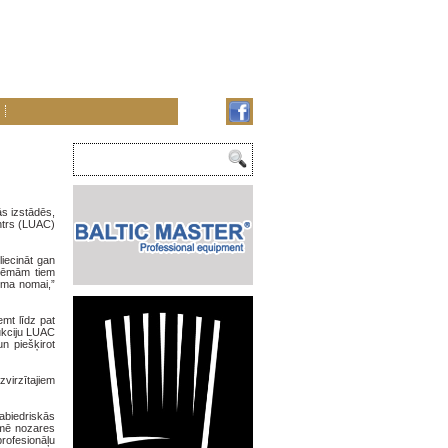
ās izstādēs,
entrs (LUAC)
liecināt gan
olēmām tiem
uma nomai,”
emt līdz pat
ukciju LUAC
n piešķirot
zvirzītajiem
sabiedriskās
zīmē nozares
rofesionāļu