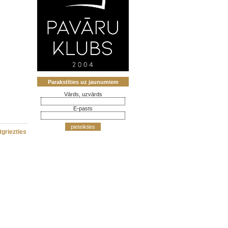
Parakstīties uz jaunumiem
Vārds, uzvārds
E-pasts
pieteikties
tgriezties