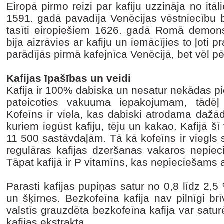
Eiropā pirmo reizi par kafiju uzzināja no itā
1591. gadā pavadīja Venēcijas vēstniecību b
tasīti eiropiešiem 1626. gadā Romā demonst
bija aizrāvies ar kafiju un iemācījies to ļoti
parādījās pirmā kafejnīca Venēcijā, bet vēl p
Kafijas īpašības un veidi
Kafija ir 100% dabiska un nesatur nekādas p
pateicoties vakuuma iepakojumam, tādēļ 
Kofeīns ir viela, kas dabiski atrodama dažād
kuriem iegūst kafiju, tēju un kakao. Kafijā šī 
11 500 sastāvdaļām. Tā kā kofeīns ir viegls 
regulāras kafijas dzeršanas vakaros nepieci
Tāpat kafijā ir P vitamīns, kas nepieciešams
Parasti kafijas pupiņas satur no 0,8 līdz 2,
un šķirnes. Bezkofeīna kafija nav pilnīgi b
valstīs grauzdēta bezkofeīna kafija var satu
kafijas ekstrakta.