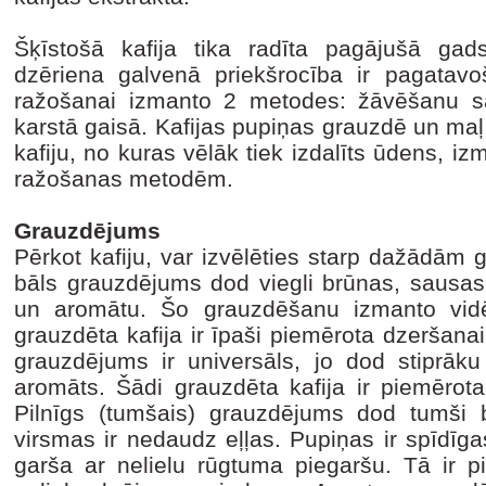
Šķīstošā kafija tika radīta pagājušā gad
dzēriena galvenā priekšrocība ir pagatavoš
ražošanai izmanto 2 metodes: žāvēšanu sa
karstā gaisā. Kafijas pupiņas grauzdē un maļ
kafiju, no kuras vēlāk tiek izdalīts ūdens, iz
ražošanas metodēm.
Grauzdējums
Pērkot kafiju, var izvēlēties starp dažādām
bāls grauzdējums dod viegli brūnas, sausas
un aromātu. Šo grauzdēšanu izmanto vidēj
grauzdēta kafija ir īpaši piemērota dzeršanai 
grauzdējums ir universāls, jo dod stiprāk
aromāts. Šādi grauzdēta kafija ir piemērota
Pilnīgs (tumšais) grauzdējums dod tumši 
virsmas ir nedaudz eļļas. Pupiņas ir spīdīgas.
garša ar nelielu rūgtuma piegaršu. Tā ir p