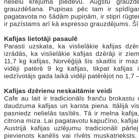
nelielu krējuma piedevu. Augstu grauz
grauzdēšana. Pupiņas pēc tam ir spīdīgas,
pagatavota no šādām pupiņām, ir stipri rūgte
ir pazīstams arī kā espresso grauzdējums. Šī k
Kafijas lietotāji pasaulē
Parasti uzskata, ka vislielākie kafijas dzērā
izrādās, ka vislielākie kafijas dzērāji ir z
11,7 kg kafijas, Norvēģijā šis skaitlis ir m
vidēji patērē 9 kg kafijas, tikpat kafijas 
iedzīvotājs gada laikā vidēji patērējot no 1,7 –
Kafijas dzērienu neskaitāmie veidi
Cafe au lait ir tradicionāls franču brokast
daudzuma kafijas un karsta piena. Itālijā vis
pasniedz nelielās tasītēs. Tā ir melna kafija
citrona miza. Lai pagatavotu kapučīno, kafija
Austrijā kafijas uzlējumu tradicionāli pār
pievienots kanēlis vai rīvēts muskatrieksts.