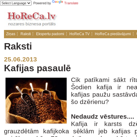
Powered by
Translate
Ziņas
Raksti
Ekspertu padomi
HoReCa TV
HoReCa piedāvājumi
Raksti
25.06.2013
Kafijas pasaulē
Cik patīkami sākt rī
Šodien kafija ir n
kafijas paužu sastāvd
šo dzērienu?
Nedaudz vēstures....
Kafija ir karsts d
grauzdētām kafijkoka sēklām jeb kafijas 