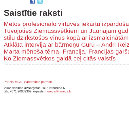
Saistītie raksti
Metos profesionālo virtuves iekārtu izpārdoš
​Tuvojoties Ziemassvētkiem un Jaunajam ga
stilu dzirkstošos vīnus kopā ar izsmalcināt
Atklāta intervija ar bārmeņu Guru – Andri Re
Marta mēneša tēma- Francija. Francijas garš
Ko Ziemassvētkos galdā ceļ citās valstīs
Par HoReCa
Sadarbības partneri
Visas tiesības aizsargātas 2013 © horeca.lv
tālr: +371 20039309; e-pasts:
horeca@horeca.lv