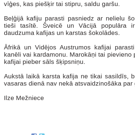
vīģes, kas piešķir tai stipru, saldu garšu.
Beļģijā kafiju parasti pasniedz ar nelielu š
tieši tasītē. Šveicē un Vācijā populāra 
daudzuma kafijas un karstas šokolādes.
Āfrikā un Vidējos Austrumos kafijai parast
kanēli vai kardamonu. Marokāņi tai pievieno p
kafijai pieber sāls šķipsniņu.
Aukstā laikā karsta kafija ne tikai sasildīs,
vasaras dienā nav nekā atsvaidzinošāka par 
Ilze Mežniece