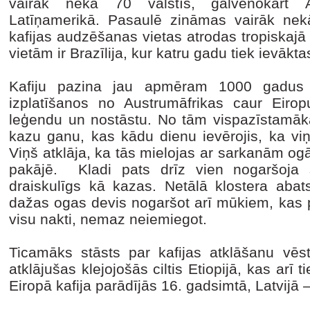
vairāk nekā 70 valstīs, galvenokārt Ā
Latīņamerikā. Pasaulē zināmas vairāk nek
kafijas audzēšanas vietas atrodas tropiskajā
vietām ir Brazīlija, kur katru gadu tiek ievākta
Kafiju pazina jau apmēram 1000 gadus 
izplatīšanos no Austrumāfrikas caur Eiropu
leģendu un nostāstu. No tām vispazīstamākai
kazu ganu, kas kādu dienu ievērojis, ka viņ
Viņš atklāja, ka tās mielojas ar sarkanām o
pakājē. Kladi pats drīz vien nogaršoja 
draiskulīgs kā kazas. Netālā klostera abats
dažas ogas devis nogaršot arī mūkiem, kas 
visu nakti, nemaz neiemiegot.
Ticamāks stāsts par kafijas atklāšanu vēst
atklājušas klejojošās ciltis Etiopijā, kas arī 
Eiropā kafija parādījās 16. gadsimtā, Latvijā 