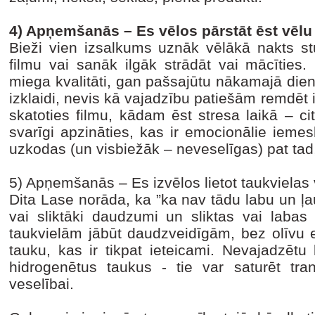
4) Apņemšanās – Es vēlos pārstāt ēst vēlu
Bieži vien izsalkums uznāk vēlākā nakts s
filmu vai sanāk ilgāk strādāt vai mācīties
miega kvalitāti, gan pašsajūtu nākamajā die
izklaidi, nevis kā vajadzību patiešām remdēt
skatoties filmu, kādam ēst stresa laikā – cita
svarīgi apzināties, kas ir emocionālie iemes
uzkodas (un visbiežāk – neveselīgas) pat tad
5) Apņemšanās – Es izvēlos lietot taukvielas 
Dita Lase norāda, ka ”ka nav tādu labu un ļaunu
vai sliktāki daudzumi un sliktas vai labas 
taukvielām jābūt daudzveidīgām, bez olīvu eļ
tauku, kas ir tikpat ieteicami. Nevajadzētu 
hidrogenētus taukus - tie var saturēt tr
veselībai.