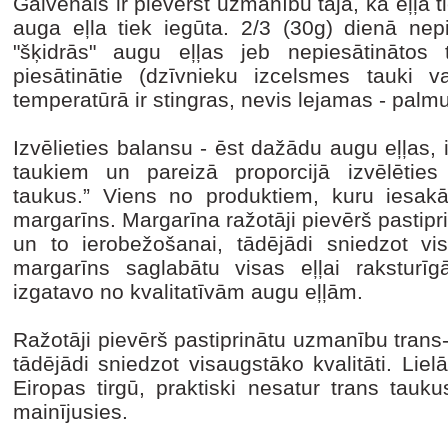
Galvenais ir pievērst uzmanību tajā, kā eļļa 
auga eļla tiek iegūta. 2/3 (30g) dienā nep
"šķidrās" augu eļļas jeb nepiesātinātos 
piesātinātie (dzīvnieku izcelsmes tauki 
temperatūrā ir stingras, nevis lejamas - palm
Izvēlieties balansu - ēst dažādu augu eļļas, i
taukiem un pareizā proporcijā izvēlēties
taukus.” Viens no produktiem, kuru iesakām
margarīns. Margarīna ražotāji pievērš pasti
un to ierobežošanai, tādējādi sniedzot vis
margarīns saglabātu visas eļļai raksturīg
izgatavo no kvalitatīvām augu eļļām.
Ražotāji pievērš pastiprinātu uzmanību tran
tādējādi sniedzot visaugstāko kvalitāti. Lie
Eiropas tirgū, praktiski nesatur trans tauk
mainījusies.