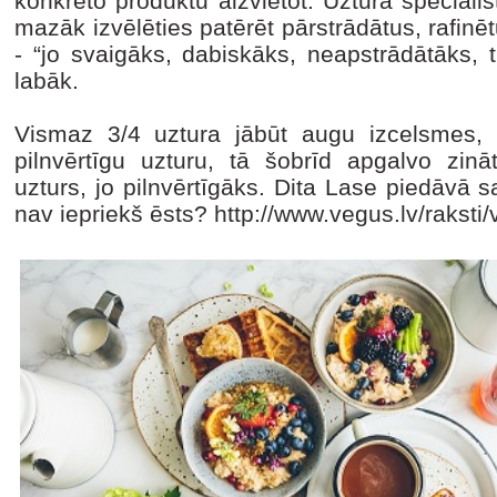
konkrēto produktu aizvietot. Uztura speciāli
mazāk izvēlēties patērēt pārstrādātus, rafinē
- “jo svaigāks, dabiskāks, neapstrādātāks,
labāk.
Vismaz 3/4 uztura jābūt augu izcelsmes, 
pilnvērtīgu uzturu, tā šobrīd apgalvo zin
uzturs, jo pilnvērtīgāks. Dita Lase piedāvā 
nav iepriekš ēsts? http://www.vegus.lv/raksti/