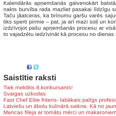
Kalendārās apņemšanās galvenokārt balstā
nakts burvība rada mazliet pasakai līdzīgu s
Taču jāatceras, ka brīnumu garšu varēs sajus
tiks sperti pirmie – pat, ja arī mazi soļi un k
izdzīvojot pašu apņemšanās procesu ar vi
to vajadzētu iedzīvināt kā procesu no dienas
Saistītie raksti
Tiek meklēts 8.konkursants!
Svaigas uzkodas
Fast Chef Elite friteris- labākais palīgs profe
Latviešu un ābolu kulinārā saikne. Kā no jau
Mencas fileja ar tomātu mērci un makaroniem