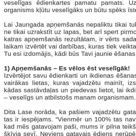
veselīgas ēdienkartes pamatu pamats. Uz
organisms kļūtu veselīgāks un būtu spēks īst
Lai Jaungada apņemšanās nepaliktu tikai tuk
ne tikai uzrakstīt uz lapas, bet arī spert pir
katras apņemšanās rezultātam, ir vērts sad
laikam izvērtēt vai darbības, kuras tiek veikta
Tu esi izdomājis, kādi būs Tavi jaunie ēšan
1) Apņemšanās – Es vēlos ēst veselīgāk!
Izvērtējot savu ēdienkarti un ikdienas ēšana
vairākas lietas, kuras vajadzētu mainīt, izs
kādas sastāvdaļas un piedevas lietot, lai ikdi
– veselīgs un atbilstošs manam organismam
Dita Lase norāda, ka pašiem vajadzētu gatavo
tas ir iespējams. “Vienmēr un 100% tas nav 
kad mēs gatavojam paši, mums ir pilna teikš
šķīvja sevī. Neviens gatavais ēdiens nerūpē