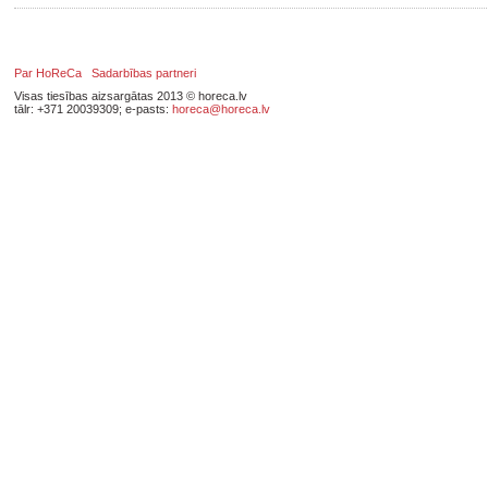
Par HoReCa
Sadarbības partneri
Visas tiesības aizsargātas 2013 © horeca.lv
tālr: +371 20039309; e-pasts:
horeca@horeca.lv