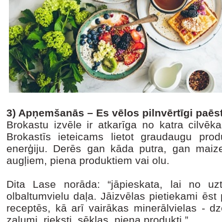
3) Apņemšanās – Es vēlos pilnvērtīgi paēst
Brokastu izvēle ir atkarīga no katra cilvēk
Brokastīs ieteicams lietot graudaugu pro
enerģiju. Derēs gan kāda putra, gan maize
augļiem, piena produktiem vai olu.
Dita Lase norāda: “jāpieskata, lai no uz
olbaltumvielu daļa. Jāizvēlas pietiekami ēst
receptēs, kā arī vairākas minerālvielas - dz
zaļumi, rieksti, sēklas, piena produkti.”