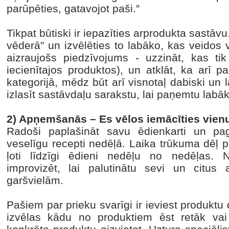
parūpēties, gatavojot paši.”
Tikpat būtiski ir iepazīties arprodukta sastāvu.
vēderā” un izvēlēties to labāko, kas veidos ve
aizraujošs piedzīvojums - uzzināt, kas tik
iecienītajos produktos), un atklāt, ka arī 
kategorijā, mēdz būt arī visnotaļ dabiski un l
izlasīt sastāvdaļu sarakstu, lai paņemtu labā
2) Apņemšanās – Es vēlos iemācīties vienu
Radoši paplašināt savu ēdienkarti un pa
veselīgu recepti nedēļā. Laika trūkuma dēļ p
ļoti līdzīgi ēdieni nedēļu no nedēļas. 
improvizēt, lai palutinātu sevi un citus
garšvielām.
Pašiem par prieku svarīgi ir ieviest produktu 
izvēlas kādu no produktiem ēst retāk vai